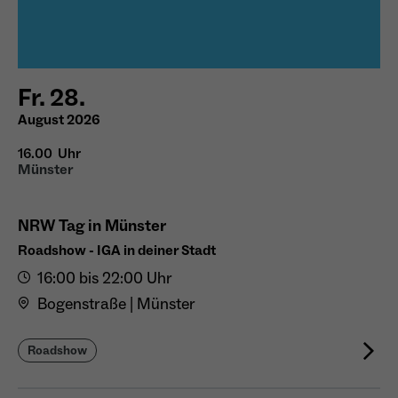
Name
_ga
Fr. 28.
Anbieter
Google Analytics
August 2026
Laufzeit
1 Jahr
16.00 Uhr
Zweck
Unterscheidung der Webseitenbesucher.
Münster
NRW Tag in Münster
Roadshow - IGA in deiner Stadt
Name
_ga_TNS3S6RE8W
16:00 bis 22:00 Uhr
Anbieter
Google LLC
Bogenstraße | Münster
Laufzeit
2 Jahre
Roadshow
Vergibt eine zufällige, pseudonyme ID, damit
Zweck
erkannt wird, ob ein Besucher neu oder