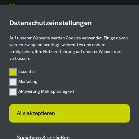
DE
IGA-Roadshow
Datenschutzeinstellungen
Auf unserer Webseite werden Cookies verwendet. Einige davon
IGA in deiner Stadt
werden zwingend benötigt, während es uns andere
ermöglichen, Ihre Nutzererfahrung auf unserer Webseite zu
verbessern.
Die IGA-Roadshow bringt die Internationale
Essentiell
Gartenausstellung direkt in die Städte und macht
Marketing
das größte Gartenfestival Europas in 2027 vor Ort
Aktivierung Mehrsprachigkeit
erlebbar. An ihrem Informationsstand bietet die
IGA vielfältige Mitmachaktionen für Groß und
Klein. Gleichzeitig erhalten Interessierte
Alle akzeptieren
umfassende Informationen und haben die
Möglichkeit, Fragen rund um die große
Gartenausstellung zu stellen.
Speichern & schließen