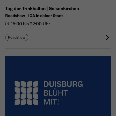
Anbieter
Meta Platforms Inc. (Facebook)
Tag der Trinkhallen | Gelsenkirchen
Laufzeit
4 Monate
Roadshow - IGA in deiner Stadt
15:00 bis 22:00 Uhr
- Wiedererkennung von Nutzern zwischen
Websites - Ausspielung personalisierter
Zweck
Werbung - Messung von Conversions aus
Roadshow
Facebook-/Instagram-Werbung