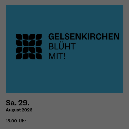
wiederkehrend ist.
Name
_gcl_au
Anbieter
Google LLC
Laufzeit
4 Monate
- Wird von Google Ads / Google Tag Manager
verwendet - Dient der Conversion-Erfassung
Zweck
und Werbewirksamkeitsmessung - Hilft zu
verstehen, wie Nutzer mit Anzeigen
interagieren
Sa. 29.
August 2026
Name
_fbp
15.00 Uhr