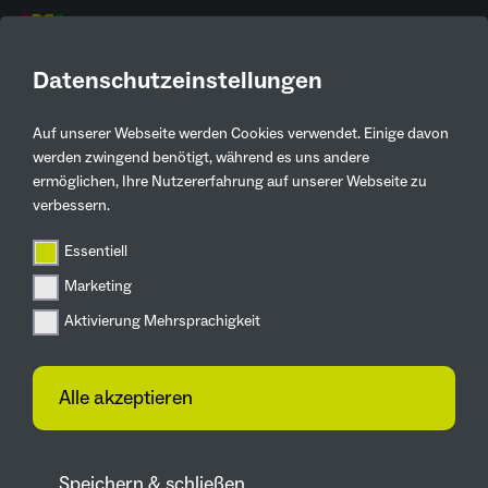
DE
Projektplattform der
Datenschutzeinstellungen
Mitmach-Ebene
Auf unserer Webseite werden Cookies verwendet. Einige davon
werden zwingend benötigt, während es uns andere
ermöglichen, Ihre Nutzererfahrung auf unserer Webseite zu
Mitmachen und Ideen
verbessern.
austauschen!
Essentiell
Du suchst ein Projekt in deiner Stadt oder
Marketing
Nachbarschaft? Über die interaktive Karte
Aktivierung Mehrsprachigkeit
kannst Du Projekte in Deiner Nähe finden.
Außerdem kannst Du über den Filter Projekte
Alle akzeptieren
nach Stichworten, aber auch gezielt nach
Themenfeldern und Kooperationspartnern
suchen.
Speichern & schließen