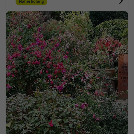
Naherholung
Anbieter
Meta Platforms Inc. (Facebook)
Laufzeit
4 Monate
- Wiedererkennung von Nutzern zwischen
Websites - Ausspielung personalisierter
Zweck
Werbung - Messung von Conversions aus
Facebook-/Instagram-Werbung