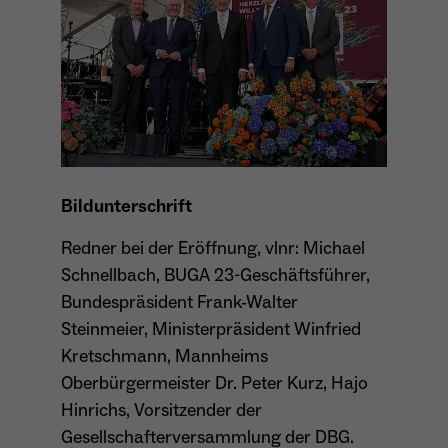
Anbieter
Meta Platforms Inc. (Facebook)
Laufzeit
4 Monate
- Wiedererkennung von Nutzern zwischen
Websites - Ausspielung personalisierter
Zweck
Werbung - Messung von Conversions aus
Facebook-/Instagram-Werbung
Bildunterschrift
Redner bei der Eröffnung, vlnr: Michael
Schnellbach, BUGA 23-Geschäftsführer,
Bundespräsident Frank-Walter
Steinmeier, Ministerpräsident Winfried
Kretschmann, Mannheims
Oberbürgermeister Dr. Peter Kurz, Hajo
Hinrichs, Vorsitzender der
Gesellschafterversammlung der DBG.