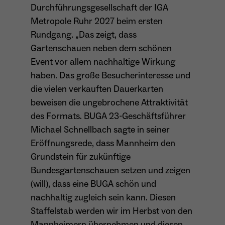
Durchführungsgesellschaft der IGA
Dieser Cookie teilt der Webseite mit, ob ein
Name
_pk_ref.*
Metropole Ruhr 2027 beim ersten
Zweck
Besucher im Typo3-Backend angemeldet ist
Rundgang. „Das zeigt, dass
und die Rechte besitzt diese zu verwalten.
Anbieter
Matomo
Gartenschauen neben dem schönen
Event vor allem nachhaltige Wirkung
Laufzeit
6 Monate
haben. Das große Besucherinteresse und
Name
cookie_optin
Zweck
Speichert die Herkunft des Besuchers.
die vielen verkauften Dauerkarten
beweisen die ungebrochene Attraktivität
Anbieter
Sgalinski
des Formats. BUGA 23-Geschäftsführer
Laufzeit
1 Monat
Michael Schnellbach sagte in seiner
Name
MATOMO_SESSID
Eröffnungsrede, dass Mannheim den
Speichert den Zustimmungsstatus des
Anbieter
Matomo
Grundstein für zukünftige
Zweck
Benutzers für Cookies auf der aktuellen
Domäne.
Bundesgartenschauen setzen und zeigen
Laufzeit
Sitzung
(will), dass eine BUGA schön und
Temporäre Session-ID, ohne
nachhaltig zugleich sein kann. Diesen
Zweck
personenbezogene Daten.
Staffelstab werden wir im Herbst von den
Mannheimern übernehmen und diesen