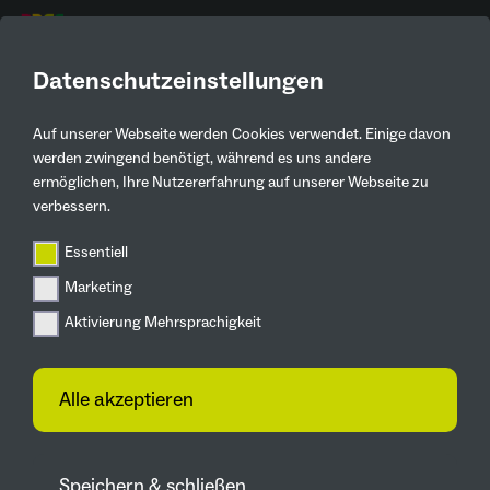
DE
Datenschutzeinstellungen
AKTUELLE
PRESSEMELDUNGEN
Auf unserer Webseite werden Cookies verwendet. Einige davon
werden zwingend benötigt, während es uns andere
ermöglichen, Ihre Nutzererfahrung auf unserer Webseite zu
Zurück
verbessern.
Essentiell
Veranstaltungen
Bundesgartenschau in
Marketing
Mannheim gestartet
Aktivierung Mehrsprachigkeit
Besucherrekord am ersten Tag
Alle akzeptieren
15.04.2023
Den Grundstein setzen für künftige
Bundesgartenschauen: schön und
Speichern & schließen