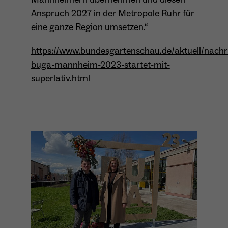
Anspruch 2027 in der Metropole Ruhr für
eine ganze Region umsetzen.“
Name
_ga
https://www.bundesgartenschau.de/aktuell/nachri
Anbieter
Google Analytics
buga-mannheim-2023-startet-mit-
Laufzeit
1 Jahr
superlativ.html
Zweck
Unterscheidung der Webseitenbesucher.
Name
_ga_TNS3S6RE8W
Anbieter
Google LLC
Laufzeit
2 Jahre
Vergibt eine zufällige, pseudonyme ID, damit
Zweck
erkannt wird, ob ein Besucher neu oder