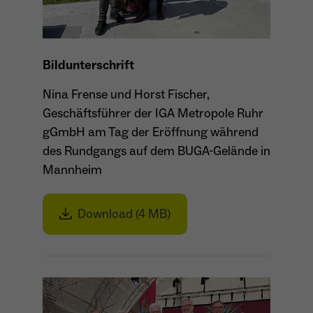
wiederkehrend ist.
Bildunterschrift
Name
_gcl_au
Nina Frense und Horst Fischer,
Anbieter
Google LLC
Geschäftsführer der IGA Metropole Ruhr
gGmbH am Tag der Eröffnung während
Laufzeit
4 Monate
des Rundgangs auf dem BUGA-Gelände in
- Wird von Google Ads / Google Tag Manager
Mannheim
verwendet - Dient der Conversion-Erfassung
Zweck
und Werbewirksamkeitsmessung - Hilft zu
verstehen, wie Nutzer mit Anzeigen
Download (4 MB)
interagieren
Name
_fbp