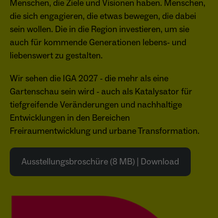
Menschen, die Ziele und Visionen haben. Menschen,
die sich engagieren, die etwas bewegen, die dabei
Anbieter
Matomo
Aktivierung Mehrsprachigkeit
sein wollen. Die in die Region investieren, um sie
Name
PHPSESSID
Laufzeit
13 Monate
auch für kommende Generationen lebens- und
Diese Cookies ermöglichen die automatische Übersetzung
der Website-Inhalte durch GTranslate.
liebenswert zu gestalten.
Anbieter
Session Cookies
Dient zur anonymen Wiedererkennung eines
Zweck
Besuchers.
Cookie-Informationen anzeigen
Name
googtrans
Wir sehen die IGA 2027 - die mehr als eine
Sessio-Cookie wird beim Schliessen der
Laufzeit
Webseite wieder gelöscht
Anbieter
GTranslate Inc.
Gartenschau sein wird - auch als Katalysator für
tiefgreifende Veränderungen und nachhaltige
PHPs Standard Sitzungs-Identifikation
Laufzeit
1 Jahr
Zweck
Name
_pk_ses*
Entwicklungen in den Bereichen
(Formulare).
Freiraumentwicklung und urbane Transformation.
Speichert die vom Nutzer gewählte Sprache
Anbieter
Matomo
Zweck
für die automatische Übersetzung der
Website.
Laufzeit
30 Minuten
Ausstellungsbroschüre (8 MB) | Download
Name
be_typo_user
Speichert vorübergehend Daten der
Zweck
Anbieter
TYPO3
aktuellen Sitzung.
Laufzeit
Ende der Sitzung