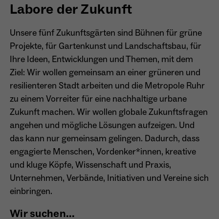
Labore der Zukunft
Name
_ga
Unsere fünf Zukunftsgärten sind Bühnen für grüne
Projekte, für Gartenkunst und Landschaftsbau, für
Anbieter
Google Analytics
Ihre Ideen, Entwicklungen und Themen, mit dem
Laufzeit
1 Jahr
Ziel: Wir wollen gemeinsam an einer grüneren und
resilienteren Stadt arbeiten und die Metropole Ruhr
Zweck
Unterscheidung der Webseitenbesucher.
zu einem Vorreiter für eine nachhaltige urbane
Zukunft machen. Wir wollen globale Zukunftsfragen
angehen und mögliche Lösungen aufzeigen. Und
das kann nur gemeinsam gelingen. Dadurch, dass
Name
_ga_TNS3S6RE8W
engagierte Menschen, Vordenker*innen, kreative
Anbieter
Google LLC
und kluge Köpfe, Wissenschaft und Praxis,
Unternehmen, Verbände, Initiativen und Vereine sich
Laufzeit
2 Jahre
einbringen.
Vergibt eine zufällige, pseudonyme ID, damit
Wir suchen...
Zweck
erkannt wird, ob ein Besucher neu oder