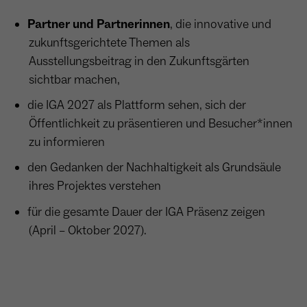
wiederkehrend ist.
Partner und Partnerinnen
, die innovative und
zukunftsgerichtete Themen als
Ausstellungsbeitrag in den Zukunftsgärten
Name
_gcl_au
sichtbar machen,
Anbieter
Google LLC
die IGA 2027 als Plattform sehen, sich der
Öffentlichkeit zu präsentieren und Besucher*innen
Laufzeit
4 Monate
zu informieren
- Wird von Google Ads / Google Tag Manager
den Gedanken der Nachhaltigkeit als Grundsäule
verwendet - Dient der Conversion-Erfassung
ihres Projektes verstehen
Zweck
und Werbewirksamkeitsmessung - Hilft zu
verstehen, wie Nutzer mit Anzeigen
für die gesamte Dauer der IGA Präsenz zeigen
interagieren
(April – Oktober 2027).
Name
_fbp