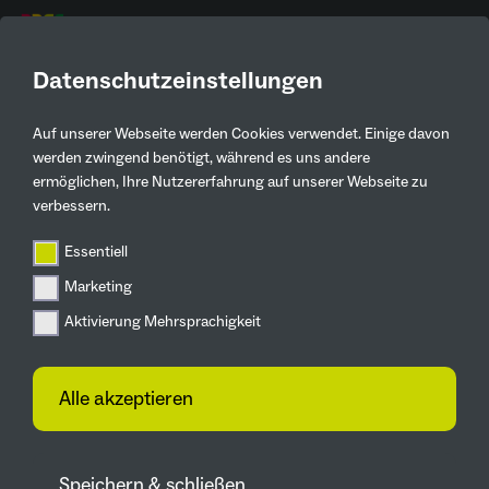
DE
Gemeinsam etwas
Datenschutzeinstellungen
Großes schaffen!
Auf unserer Webseite werden Cookies verwendet. Einige davon
werden zwingend benötigt, während es uns andere
ermöglichen, Ihre Nutzererfahrung auf unserer Webseite zu
Visionen in unseren
verbessern.
Zukunftsgärten: Raum für
Ideen
Essentiell
Marketing
Die IGA 2027 sieht das Ruhrgebiet als das, was
Aktivierung Mehrsprachigkeit
sie ist: ein Raum für Ideen. Als erste
Internationale Gartenausstellung setzt die IGA
Alle akzeptieren
2027 deshalb auf ein dezentrales Konzept. An
den fünf Hauptprogrammorten - den so
genannten Zukunftsgärten - wird das gesamte
Speichern & schließen