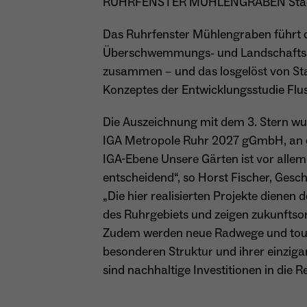
RUHRFENSTER MÜHLENGRABEN Stadt 
Das Ruhrfenster Mühlengraben führt
Überschwemmungs- und Landschaftssch
zusammen – und das losgelöst von St
Konzeptes der Entwicklungsstudie Flus
Die Auszeichnung mit dem 3. Stern wu
IGA Metropole Ruhr 2027 gGmbH, an di
IGA-Ebene Unsere Gärten ist vor all
entscheidend“, so Horst Fischer, Ges
„Die hier realisierten Projekte dienen
des Ruhrgebiets und zeigen zukunftsor
Zudem werden neue Radwege und touri
besonderen Struktur und ihrer einzigar
sind nachhaltige Investitionen in die R