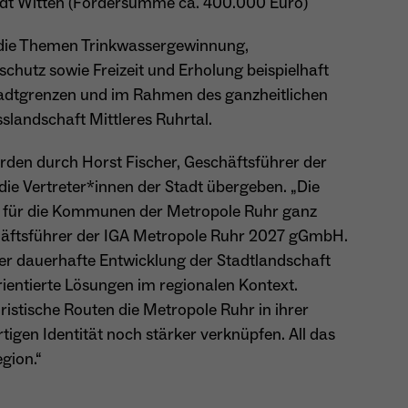
Witten (Fördersumme ca. 400.000 Euro)
 die Themen Trinkwassergewinnung,
Name
_gcl_au
utz sowie Freizeit und Erholung beispielhaft
adtgrenzen und im Rahmen des ganzheitlichen
Anbieter
Google LLC
slandschaft Mittleres Ruhrtal.
Laufzeit
4 Monate
rden durch Horst Fischer, Geschäftsführer der
- Wird von Google Ads / Google Tag Manager
e Vertreter*innen der Stadt übergeben. „Die
verwendet - Dient der Conversion-Erfassung und
Zweck
em für die Kommunen der Metropole Ruhr ganz
Werbewirksamkeitsmessung - Hilft zu verstehen, wie
Nutzer mit Anzeigen interagieren
chäftsführer der IGA Metropole Ruhr 2027 gGmbH.
 der dauerhafte Entwicklung der Stadtlandschaft
ientierte Lösungen im regionalen Kontext.
stische Routen die Metropole Ruhr in ihrer
Name
_fbp
tigen Identität noch stärker verknüpfen. All das
egion.“
Anbieter
Meta Platforms Inc. (Facebook)
Laufzeit
4 Monate