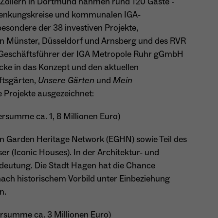
besitzt diese zu verwalten.
ollern in Dortmund nahmen rund 120 Gäste -
Name
_pk_ref.*
Lenkungskreise und kommunalen IGA-
esondere der 38 investiven Projekte,
Anbieter
Matomo
en Münster, Düsseldorf und Arnsberg und des RVR
Name
cookie_optin
Laufzeit
6 Monate
er, Geschäftsführer der IGA Metropole Ruhr gGmbH
icke in das Konzept und den aktuellen
Anbieter
Sgalinski
Zweck
Speichert die Herkunft des Besuchers.
ftsgärten,
Unsere Gärten
und
Mein
Laufzeit
1 Monat
 Projekte ausgezeichnet:
Speichert den Zustimmungsstatus des Benutzers
Zweck
summe ca. 1, 8 Millionen Euro)
Name
MATOMO_SESSID
für Cookies auf der aktuellen Domäne.
Anbieter
Matomo
n Garden Heritage Network (EGHN) sowie Teil des
 (Iconic Houses). In der Architektur- und
Laufzeit
Sitzung
edeutung. Die Stadt Hagen hat die Chance
ach historischem Vorbild unter Einbeziehung
Temporäre Session-ID, ohne personenbezogene
Zweck
Daten.
n.
summe ca. 3 Millionen Euro)