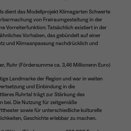
Name
_ga
s dient das Modellprojekt Klimagarten Schwerte
ahrbarmachung von Freiraumgestaltung in der
Anbieter
Google Analytics
 Vorreiterfunktion: Tatsächlich existiert in der
ähnliches Vorhaben, das gebündelt auf einer
Laufzeit
1 Jahr
utz und Klimaanpassung nachdrücklich und
Zweck
Unterscheidung der Webseitenbesucher.
, Ruhr (Fördersumme ca. 3,46 Millionenn Euro)
Name
_ga_TNS3S6RE8W
chtige Landmarke der Region und war in weiten
nwertsetzung und Einbindung in die
Anbieter
Google LLC
tleres Ruhrtal trägt zur Stärkung des
Laufzeit
2 Jahre
n bei. Die Nutzung für zeitgemäße
ttheater sowie für unterschiedliche kulturelle
Vergibt eine zufällige, pseudonyme ID, damit erkannt
Zweck
glichkeiten, Geschichte erlebbar zu machen.
wird, ob ein Besucher neu oder wiederkehrend ist.