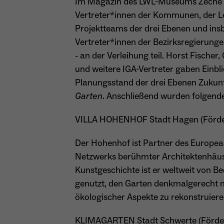
Im Magazin des LWL-Museums Zeche Z
Vertreter*innen der Kommunen, der 
Projektteams der drei Ebenen und insb
Vertreter*innen der Bezirksregierung
- an der Verleihung teil. Horst Fisch
und weitere IGA-Vertreter gaben Einbl
Planungsstand der drei Ebenen Zukun
Garten
. Anschließend wurden folgende
VILLA HOHENHOF Stadt Hagen (Förder
Der Hohenhof ist Partner des Europea
Netzwerks berühmter Architektenhäuser
Kunstgeschichte ist er weltweit von B
genutzt, den Garten denkmalgerecht n
ökologischer Aspekte zu rekonstruiere
KLIMAGARTEN Stadt Schwerte (Förder