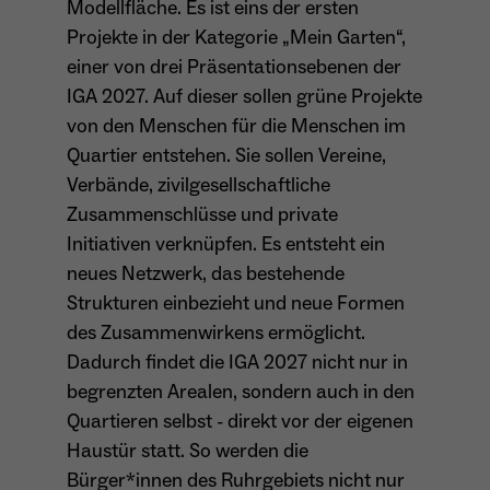
Modellfläche. Es ist eins der ersten
Projekte in der Kategorie „Mein Garten“,
einer von drei Präsentationsebenen der
Name
_ga
IGA 2027. Auf dieser sollen grüne Projekte
Anbieter
Google Analytics
von den Menschen für die Menschen im
Quartier entstehen. Sie sollen Vereine,
Laufzeit
1 Jahr
Verbände, zivilgesellschaftliche
Zweck
Unterscheidung der Webseitenbesucher.
Zusammenschlüsse und private
Initiativen verknüpfen. Es entsteht ein
neues Netzwerk, das bestehende
Strukturen einbezieht und neue Formen
Name
_ga_TNS3S6RE8W
des Zusammenwirkens ermöglicht.
Anbieter
Google LLC
Dadurch findet die IGA 2027 nicht nur in
begrenzten Arealen, sondern auch in den
Laufzeit
2 Jahre
Quartieren selbst - direkt vor der eigenen
Haustür statt. So werden die
Vergibt eine zufällige, pseudonyme ID, damit
Zweck
erkannt wird, ob ein Besucher neu oder
Bürger*innen des Ruhrgebiets nicht nur