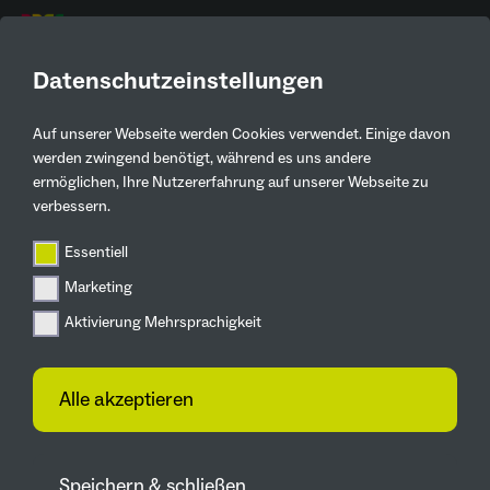
DE
Datenschutzeinstellungen
AKTUELLE
PRESSEMELDUNGEN
Auf unserer Webseite werden Cookies verwendet. Einige davon
werden zwingend benötigt, während es uns andere
ermöglichen, Ihre Nutzererfahrung auf unserer Webseite zu
Zurück
verbessern.
Essentiell
Mein Garten
Marketing
Gemeinschaftsgarten
Aktivierung Mehrsprachigkeit
war gestern – morgen
gibt es „Gärten für die
Gemeinschaft“
Alle akzeptieren
19.12.2022
Speichern & schließen
Erstes Modellprojekt in der Ebene