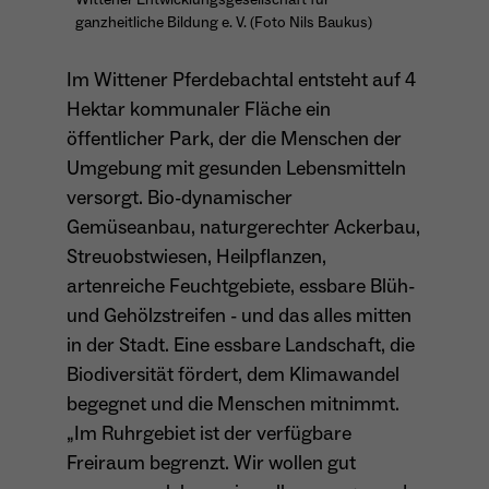
ganzheitliche Bildung e. V. (Foto Nils Baukus)
Anbieter
Matomo
Aktivierung Mehrsprachigkeit
Im Wittener Pferdebachtal entsteht auf 4
Name
PHPSESSID
Laufzeit
13 Monate
Diese Cookies ermöglichen die automatische Übersetzung
Hektar kommunaler Fläche ein
der Website-Inhalte durch GTranslate.
Anbieter
Session Cookies
Dient zur anonymen Wiedererkennung eines
öffentlicher Park, der die Menschen der
Zweck
Besuchers.
Cookie-Informationen anzeigen
Name
googtrans
Umgebung mit gesunden Lebensmitteln
Sessio-Cookie wird beim Schliessen der
Laufzeit
versorgt. Bio-dynamischer
Webseite wieder gelöscht
Anbieter
GTranslate Inc.
Gemüseanbau, naturgerechter Ackerbau,
PHPs Standard Sitzungs-Identifikation
Laufzeit
1 Jahr
Streuobstwiesen, Heilpflanzen,
Zweck
Name
_pk_ses*
(Formulare).
artenreiche Feuchtgebiete, essbare Blüh-
Speichert die vom Nutzer gewählte Sprache
Anbieter
Matomo
und Gehölzstreifen - und das alles mitten
Zweck
für die automatische Übersetzung der
in der Stadt. Eine essbare Landschaft, die
Website.
Laufzeit
30 Minuten
Biodiversität fördert, dem Klimawandel
Name
be_typo_user
Speichert vorübergehend Daten der
begegnet und die Menschen mitnimmt.
Zweck
Anbieter
TYPO3
aktuellen Sitzung.
„Im Ruhrgebiet ist der verfügbare
Freiraum begrenzt. Wir wollen gut
Laufzeit
Ende der Sitzung