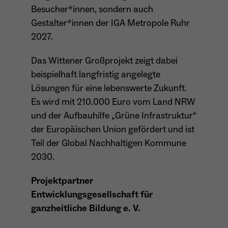
wiederkehrend ist.
Besucher*innen, sondern auch
Gestalter*innen der IGA Metropole Ruhr
2027.
Name
_gcl_au
Das Wittener Großprojekt zeigt dabei
beispielhaft langfristig angelegte
Anbieter
Google LLC
Lösungen für eine lebenswerte Zukunft.
Laufzeit
4 Monate
Es wird mit 210.000 Euro vom Land NRW
und der Aufbauhilfe „Grüne Infrastruktur“
- Wird von Google Ads / Google Tag Manager
der Europäischen Union gefördert und ist
verwendet - Dient der Conversion-Erfassung
Zweck
und Werbewirksamkeitsmessung - Hilft zu
Teil der Global Nachhaltigen Kommune
verstehen, wie Nutzer mit Anzeigen
2030.
interagieren
Projektpartner
Entwicklungsgesellschaft für
ganzheitliche Bildung e. V.
Name
_fbp