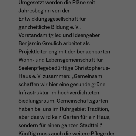
Umgesetzt werden die Pläne seit
Anbieter
Meta Platforms Inc. (Facebook)
Jahresbeginn von der
Laufzeit
4 Monate
Entwicklungsgesellschaft für
ganzheitliche Bildung e. V..
- Wiedererkennung von Nutzern zwischen
Vorstandsmitglied und Ideengeber
Websites - Ausspielung personalisierter
Zweck
Benjamin Greulich arbeitet als
Werbung - Messung von Conversions aus
Facebook-/Instagram-Werbung
Projektleiter eng mit der benachbarten
Wohn- und Lebensgemeinschaft für
Seelenpflegebedürftige Christopherus-
Haus e. V. zusammen: „Gemeinsam
schaffen wir hier eine gesunde grüne
Infrastruktur im hochverdichteten
Siedlungsraum. Gemeinschaftsgärten
haben bei uns im Ruhrgebiet Tradition,
aber das wird kein Garten für ein Haus,
sondern für einen ganzen Stadtteil.“
Künftig muss auch die weitere Pflege der