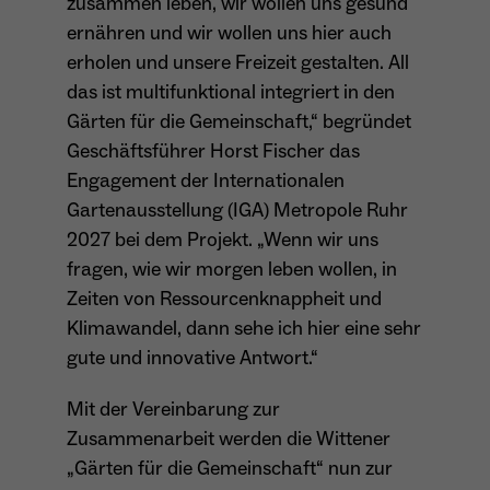
zusammen leben, wir wollen uns gesund
Dieser Cookie teilt der Webseite mit, ob ein
ernähren und wir wollen uns hier auch
Name
_pk_ref.*
Zweck
Besucher im Typo3-Backend angemeldet ist
erholen und unsere Freizeit gestalten. All
und die Rechte besitzt diese zu verwalten.
Anbieter
Matomo
das ist multifunktional integriert in den
Gärten für die Gemeinschaft,“ begründet
Laufzeit
6 Monate
Geschäftsführer Horst Fischer das
Engagement der Internationalen
Name
cookie_optin
Zweck
Speichert die Herkunft des Besuchers.
Gartenausstellung (IGA) Metropole Ruhr
Anbieter
Sgalinski
2027 bei dem Projekt. „Wenn wir uns
fragen, wie wir morgen leben wollen, in
Laufzeit
1 Monat
Name
MATOMO_SESSID
Zeiten von Ressourcenknappheit und
Speichert den Zustimmungsstatus des
Klimawandel, dann sehe ich hier eine sehr
Anbieter
Matomo
Zweck
Benutzers für Cookies auf der aktuellen
gute und innovative Antwort.“
Domäne.
Laufzeit
Sitzung
Mit der Vereinbarung zur
Temporäre Session-ID, ohne
Zusammenarbeit werden die Wittener
Zweck
personenbezogene Daten.
„Gärten für die Gemeinschaft“ nun zur