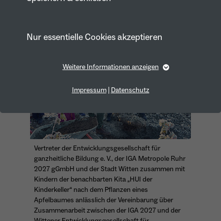
„Mein Garten“ in Witten
Nur essentielle Cookies akzeptieren
Weitere Informationen anzeigen
Essentiell
Essentielle Cookies werden für grundlegende Funktionen
Impressum
|
Datenschutz
der Webseite benötigt. Dadurch ist gewährleistet, dass die
Webseite einwandfrei funktioniert.
Cookie-Informationen anzeigen
Name
fe_typo_user
Anbieter
TYPO3
Vertreter der Entwicklungsgesellschaft für
Marketing
ganzheitliche Bildung e. V., der IGA Metropole Ruhr
Laufzeit
1 Year
2027 gGmbH und der Stadt Witten zusammen mit
Marketing-Cookies werden von uns verwendet, um das
Kindern der benachbarten Kita „HUI der
Verhalten der Besuchenden auf der Webseite
Dieses Cookie wird verwendet, um Ihre
nachzuvollziehen. Es hilft uns die Nutzererfahrung der
Kinderkeller“ nach dem Pflanzen eines
Website zu analysieren und die Inhalte zu verbessern.
Zweck
Cookie-Einstellungen für diese Website zu
Apfelbaumes anlässlich der Vereinbarung über
speichern.
Zusammenarbeit zwischen der IGA 2027 und der
Cookie-Informationen anzeigen
Name
_pk_id*
Wittener Entwicklungsgesellschaft für