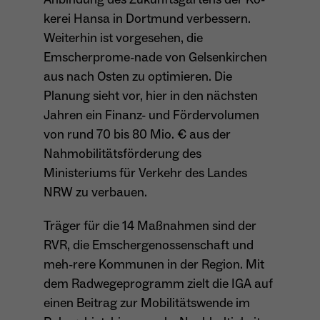
Dieser Cookie teilt der Webseite mit, ob ein
kerei Hansa in Dortmund verbessern.
Name
_pk_ref.*
Zweck
Besucher im Typo3-Backend angemeldet ist
Weiterhin ist vorgesehen, die
und die Rechte besitzt diese zu verwalten.
Emscherprome-nade von Gelsenkirchen
Anbieter
Matomo
aus nach Osten zu optimieren. Die
Laufzeit
6 Monate
Planung sieht vor, hier in den nächsten
Jahren ein Finanz- und Fördervolumen
Name
cookie_optin
Zweck
Speichert die Herkunft des Besuchers.
von rund 70 bis 80 Mio. € aus der
Anbieter
Sgalinski
Nahmobilitätsförderung des
Ministeriums für Verkehr des Landes
Laufzeit
1 Monat
Name
MATOMO_SESSID
NRW zu verbauen.
Speichert den Zustimmungsstatus des
Anbieter
Matomo
Träger für die 14 Maßnahmen sind der
Zweck
Benutzers für Cookies auf der aktuellen
Domäne.
RVR, die Emschergenossenschaft und
Laufzeit
Sitzung
meh-rere Kommunen in der Region. Mit
Temporäre Session-ID, ohne
dem Radwegeprogramm zielt die IGA auf
Zweck
personenbezogene Daten.
einen Beitrag zur Mobilitätswende im