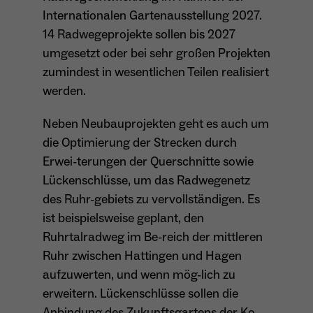
Internationalen Gartenausstellung 2027.
Anbieter
Matomo
14 Radwegeprojekte sollen bis 2027
Aktivierung Mehrsprachigkeit
Name
PHPSESSID
umgesetzt oder bei sehr großen Projekten
Laufzeit
13 Monate
Diese Cookies ermöglichen die automatische Übersetzung
zumindest in wesentlichen Teilen realisiert
der Website-Inhalte durch GTranslate.
Anbieter
Session Cookies
Dient zur anonymen Wiedererkennung eines
werden.
Zweck
Besuchers.
Cookie-Informationen anzeigen
Name
googtrans
Sessio-Cookie wird beim Schliessen der
Laufzeit
Neben Neubauprojekten geht es auch um
Webseite wieder gelöscht
Anbieter
GTranslate Inc.
die Optimierung der Strecken durch
PHPs Standard Sitzungs-Identifikation
Laufzeit
1 Jahr
Erwei-terungen der Querschnitte sowie
Zweck
Name
_pk_ses*
(Formulare).
Lückenschlüsse, um das Radwegenetz
Speichert die vom Nutzer gewählte Sprache
Anbieter
Matomo
des Ruhr-gebiets zu vervollständigen. Es
Zweck
für die automatische Übersetzung der
ist beispielsweise geplant, den
Website.
Laufzeit
30 Minuten
Ruhrtalradweg im Be-reich der mittleren
Name
be_typo_user
Ruhr zwischen Hattingen und Hagen
Speichert vorübergehend Daten der
Zweck
Anbieter
TYPO3
aktuellen Sitzung.
aufzuwerten, und wenn mög-lich zu
erweitern. Lückenschlüsse sollen die
Laufzeit
Ende der Sitzung
Anbindung des Zukunftsgartens der Ko-