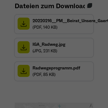
Dateien zum Download
20220216__PM__Beirat_Unsere_Gaer
öffnet sich in einem neuen Tab
(PDF, 140 KB)
IGA_Radweg.jpg
öffnet sich in einem neuen Tab
(JPG, 231 KB)
Radwegeprogramm.pdf
öffnet sich in einem neuen Tab
(PDF, 85 KB)