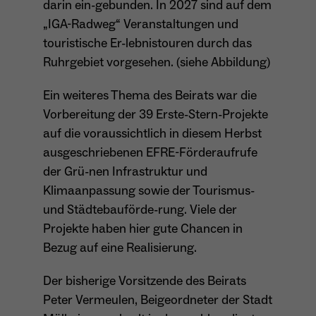
darin ein-gebunden. In 2027 sind auf dem
wiederkehrend ist.
„IGA-Radweg“ Veranstaltungen und
touristische Er-lebnistouren durch das
Ruhrgebiet vorgesehen. (siehe Abbildung)
Name
_gcl_au
Ein weiteres Thema des Beirats war die
Anbieter
Google LLC
Vorbereitung der 39 Erste-Stern-Projekte
auf die voraussichtlich in diesem Herbst
Laufzeit
4 Monate
ausgeschriebenen EFRE-Förderaufrufe
- Wird von Google Ads / Google Tag Manager
der Grü-nen Infrastruktur und
verwendet - Dient der Conversion-Erfassung
Klimaanpassung sowie der Tourismus-
Zweck
und Werbewirksamkeitsmessung - Hilft zu
und Städtebauförde-rung. Viele der
verstehen, wie Nutzer mit Anzeigen
Projekte haben hier gute Chancen in
interagieren
Bezug auf eine Realisierung.
Der bisherige Vorsitzende des Beirats
Name
_fbp
Peter Vermeulen, Beigeordneter der Stadt