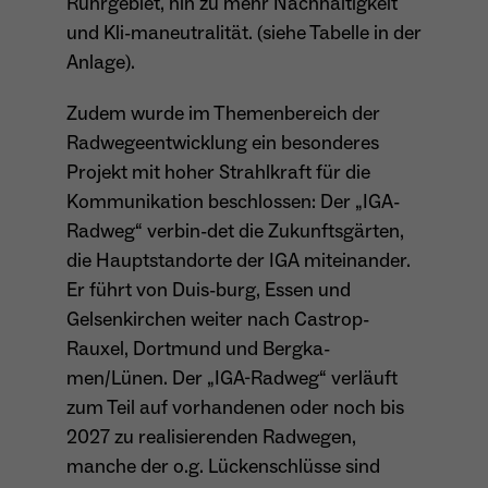
Ruhrgebiet, hin zu mehr Nachhaltigkeit
und Kli-maneutralität. (siehe Tabelle in der
Anlage).
Name
_ga
Zudem wurde im Themenbereich der
Anbieter
Google Analytics
Radwegeentwicklung ein besonderes
Laufzeit
1 Jahr
Projekt mit hoher Strahlkraft für die
Kommunikation beschlossen: Der „IGA-
Zweck
Unterscheidung der Webseitenbesucher.
Radweg“ verbin-det die Zukunftsgärten,
die Hauptstandorte der IGA miteinander.
Er führt von Duis-burg, Essen und
Name
_ga_TNS3S6RE8W
Gelsenkirchen weiter nach Castrop-
Rauxel, Dortmund und Bergka-
Anbieter
Google LLC
men/Lünen. Der „IGA-Radweg“ verläuft
Laufzeit
2 Jahre
zum Teil auf vorhandenen oder noch bis
2027 zu realisierenden Radwegen,
Vergibt eine zufällige, pseudonyme ID, damit
manche der o.g. Lückenschlüsse sind
Zweck
erkannt wird, ob ein Besucher neu oder