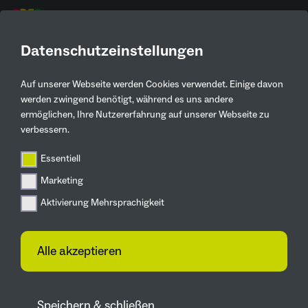
DE
Datenschutzeinstellungen
AKTUELLE
PRESSEMELDUNGEN
Auf unserer Webseite werden Cookies verwendet. Einige davon
werden zwingend benötigt, während es uns andere
ermöglichen, Ihre Nutzererfahrung auf unserer Webseite zu
Zurück
verbessern.
IGA Metropole Ruhr
Essentiell
2027: Umsetzung von 14
Marketing
Radwegeprojekten bis
Aktivierung Mehrsprachigkeit
2027 geplant
Alle akzeptieren
17.02.2022
Am 16.02.22 hat der Beirat „Unsere
Gärten“, welcher für die regionalen
Speichern & schließen