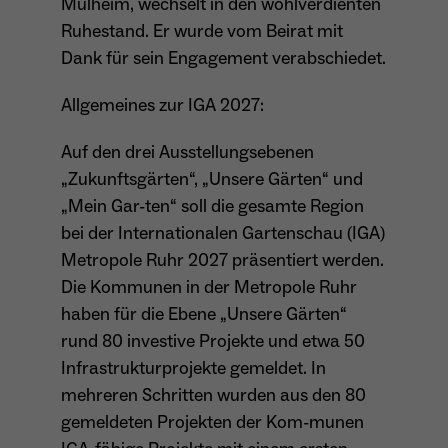
Mülheim, wechselt in den wohlverdienten
Anbieter
Meta Platforms Inc. (Facebook)
Ruhestand. Er wurde vom Beirat mit
Dank für sein Engagement verabschiedet.
Laufzeit
4 Monate
- Wiedererkennung von Nutzern zwischen
Allgemeines zur IGA 2027:
Websites - Ausspielung personalisierter
Zweck
Werbung - Messung von Conversions aus
Auf den drei Ausstellungsebenen
Facebook-/Instagram-Werbung
„Zukunftsgärten“, „Unsere Gärten“ und
„Mein Gar-ten“ soll die gesamte Region
bei der Internationalen Gartenschau (IGA)
Metropole Ruhr 2027 präsentiert werden.
Die Kommunen in der Metropole Ruhr
haben für die Ebene „Unsere Gärten“
rund 80 investive Projekte und etwa 50
Infrastrukturprojekte gemeldet. In
mehreren Schritten wurden aus den 80
gemeldeten Projekten der Kom-munen