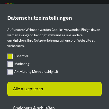
DE
Datenschutzeinstellungen
Auf unserer Webseite werden Cookies verwendet. Einige davon
Aktuelles
werden zwingend benötigt, während es uns andere
ermöglichen, Ihre Nutzererfahrung auf unserer Webseite zu
Zurück
verbessern.
Essentiell
Unsere Gärten
Marketing
IGA 2027 verleiht den 3.
Aktivierung Mehrsprachigkeit
Stern an das Projekt
Burgruine mit Freiheit in
Alle akzeptieren
Wetter
25.08.2023
Speichern & schließen