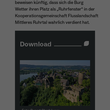
beweisen künftig, dass sich die Burg
wiederkehrend ist.
Wetter ihren Platz als „Ruhrfenster“ in der
Kooperationsgemeinschaft Flusslandschaft
Mittleres Ruhrtal wahrlich verdient hat.
Name
_gcl_au
Anbieter
Google LLC
Download
Laufzeit
4 Monate
- Wird von Google Ads / Google Tag Manager
verwendet - Dient der Conversion-Erfassung
Zweck
und Werbewirksamkeitsmessung - Hilft zu
verstehen, wie Nutzer mit Anzeigen
interagieren
Name
_fbp