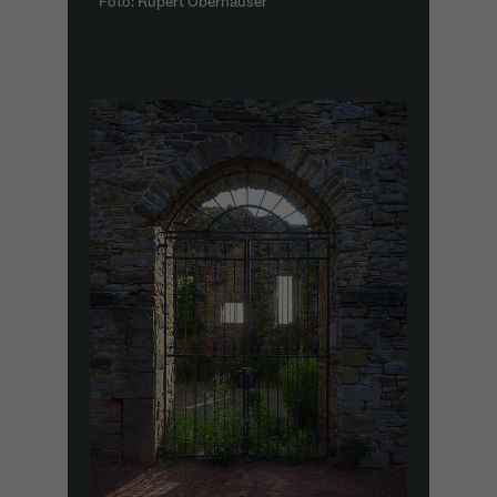
Foto: Rupert Oberhäuser
Anbieter
Meta Platforms Inc. (Facebook)
Laufzeit
4 Monate
- Wiedererkennung von Nutzern zwischen
Websites - Ausspielung personalisierter
Zweck
Werbung - Messung von Conversions aus
Facebook-/Instagram-Werbung