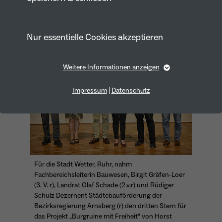
Heimatgeschichte erleben und einen
attraktiven Landschaftsraum
entwickeln
Nur essentielle Cookies akzeptieren
Weitere Informationen anzeigen
Essentiell
Essentielle Cookies werden für grundlegende Funktionen
Impressum
|
Datenschutz
der Webseite benötigt. Dadurch ist gewährleistet, dass die
Webseite einwandfrei funktioniert.
Cookie-Informationen anzeigen
Name
fe_typo_user
Anbieter
TYPO3
Marketing
Für die Stadt Wetter, Ruhr, nahm
Laufzeit
1 Year
Marketing-Cookies werden von uns verwendet, um das
Fachbereichsleiterin Bauwesen, Birgit Gräfen-Loer
Verhalten der Besuchenden auf der Webseite
(3. V. r), Landrat Olaf Schade (2.v.r) und Rüdiger
Dieses Cookie wird verwendet, um Ihre
nachzuvollziehen. Es hilft uns die Nutzererfahrung der
Schulz Dezernent Städtebauförderung der
Website zu analysieren und die Inhalte zu verbessern.
Zweck
Cookie-Einstellungen für diese Website zu
Bezirksregierung Arnsberg (r) den dritten Stern für
speichern.
das Projekt „Burgruine mit Freiheit“ von Horst
Cookie-Informationen anzeigen
Name
_pk_id*