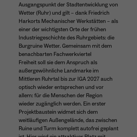
Ausgangspunkt der Stadtentwicklung von
Dieser Cookie teilt der Webseite mit, ob ein
Name
_pk_ref.*
Wetter (Ruhr) und gilt – dank Friedrich
Zweck
Besucher im Typo3-Backend angemeldet ist
Harkorts Mechanischer Werkstätten – als
und die Rechte besitzt diese zu verwalten.
Anbieter
Matomo
einer der wichtigsten Orte der frühen
Industriegeschichte des Ruhrgebiets: die
Laufzeit
6 Monate
Burgruine Wetter. Gemeinsam mit dem
Name
cookie_optin
Zweck
Speichert die Herkunft des Besuchers.
benachbarten Fachwerkviertel
Freiheit soll sie dem Anspruch als
Anbieter
Sgalinski
außergewöhnliche Landmarke im
Laufzeit
1 Monat
Mittleren Ruhrtal bis zur IGA 2027 auch
Name
MATOMO_SESSID
optisch wieder entsprechen und vor
Speichert den Zustimmungsstatus des
Anbieter
Matomo
allem: für die Menschen der Region
Zweck
Benutzers für Cookies auf der aktuellen
Domäne.
wieder zugänglich werden. Ein erster
Laufzeit
Sitzung
Projektbaustein widmet sich dem
Temporäre Session-ID, ohne
weitläufigen Außengelände, das zwischen
Zweck
personenbezogene Daten.
Ruine und Turm komplett autofrei geplant
ist. Hier wird ein attraktiver Platz mit