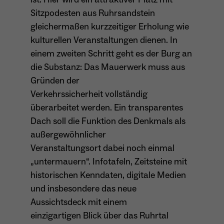
Sitzpodesten aus Ruhrsandstein
gleichermaßen kurzzeitiger Erholung wie
Name
_ga
kulturellen Veranstaltungen dienen. In
Anbieter
Google Analytics
einem zweiten Schritt geht es der Burg an
die Substanz: Das Mauerwerk muss aus
Laufzeit
1 Jahr
Gründen der
Verkehrssicherheit vollständig
Zweck
Unterscheidung der Webseitenbesucher.
überarbeitet werden. Ein transparentes
Dach soll die Funktion des Denkmals als
außergewöhnlicher
Name
_ga_TNS3S6RE8W
Veranstaltungsort dabei noch einmal
„untermauern“. Infotafeln, Zeitsteine mit
Anbieter
Google LLC
historischen Kenndaten, digitale Medien
Laufzeit
2 Jahre
und insbesondere das neue
Aussichtsdeck mit einem
Vergibt eine zufällige, pseudonyme ID, damit
einzigartigen Blick über das Ruhrtal
Zweck
erkannt wird, ob ein Besucher neu oder