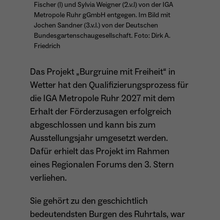
Fischer (l) und Sylvia Weigner (2.v.l) von der IGA
Metropole Ruhr gGmbH entgegen. Im Bild mit
Anbieter
Matomo
Jochen Sandner (3.v.l.) von der Deutschen
Aktivierung Mehrsprachigkeit
Bundesgartenschaugesellschaft. Foto: Dirk A.
Name
PHPSESSID
Laufzeit
13 Monate
Diese Cookies ermöglichen die automatische Übersetzung
Friedrich
der Website-Inhalte durch GTranslate.
Anbieter
Session Cookies
Dient zur anonymen Wiedererkennung eines
Zweck
Besuchers.
Cookie-Informationen anzeigen
Name
googtrans
Das Projekt „Burgruine mit Freiheit“ in
Sessio-Cookie wird beim Schliessen der
Laufzeit
Wetter hat den Qualifizierungsprozess für
Webseite wieder gelöscht
Anbieter
GTranslate Inc.
die IGA Metropole Ruhr 2027 mit dem
PHPs Standard Sitzungs-Identifikation
Erhalt der Förderzusagen erfolgreich
Laufzeit
1 Jahr
Zweck
Name
_pk_ses*
(Formulare).
abgeschlossen und kann bis zum
Speichert die vom Nutzer gewählte Sprache
Ausstellungsjahr umgesetzt werden.
Anbieter
Matomo
Zweck
für die automatische Übersetzung der
Dafür erhielt das Projekt im Rahmen
Website.
Laufzeit
30 Minuten
eines Regionalen Forums den 3. Stern
Name
be_typo_user
verliehen.
Speichert vorübergehend Daten der
Zweck
Anbieter
TYPO3
aktuellen Sitzung.
Sie gehört zu den geschichtlich
Laufzeit
Ende der Sitzung
bedeutendsten Burgen des Ruhrtals, war