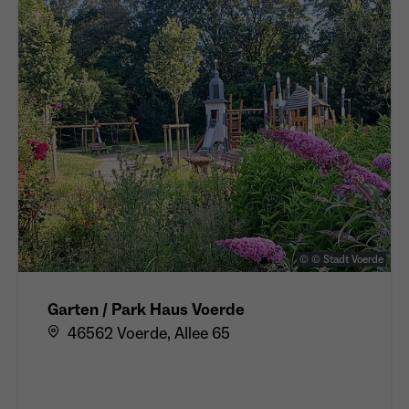
Anbieter
Meta Platforms Inc. (Facebook)
Laufzeit
4 Monate
- Wiedererkennung von Nutzern zwischen
Websites - Ausspielung personalisierter
Zweck
Werbung - Messung von Conversions aus
Facebook-/Instagram-Werbung
© © Stadt Voerde
Garten / Park Haus Voerde
46562 Voerde, Allee 65