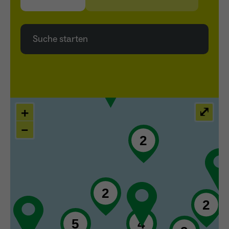
Name
_ga
Suche starten
Anbieter
Google Analytics
Laufzeit
1 Jahr
Zweck
Unterscheidung der Webseitenbesucher.
+
⤢
–
Name
_ga_TNS3S6RE8W
Anbieter
Google LLC
Laufzeit
2 Jahre
Vergibt eine zufällige, pseudonyme ID, damit
Zweck
erkannt wird, ob ein Besucher neu oder