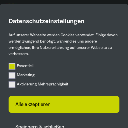
DE
Datenschutzeinstellungen
Auf unserer Webseite werden Cookies verwendet. Einige davon
werden zwingend benötigt, während es uns andere
ermöglichen, Ihre Nutzererfahrung auf unserer Webseite zu
verbessern.
GRÜNE
Essentiell
LUNGEN.
Marketing
Aktivierung Mehrsprachigkeit
Alle akzeptieren
Parks und Gärten
Erlebnisrouten IGA 2027 –
Speichern & schließen