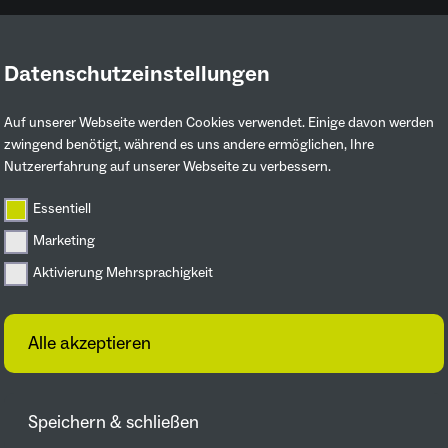
Datenschutzeinstellungen
Ruhrgebiet entdecken
Mitmachen & 
Auf unserer Webseite werden Cookies verwendet. Einige davon werden
zwingend benötigt, während es uns andere ermöglichen, Ihre
Nutzererfahrung auf unserer Webseite zu verbessern.
Essentiell
artner
Marketing
Aktivierung Mehrsprachigkeit
 Großes
Von 23. April bis 17. Okt
Alle akzeptieren
Internationale Gartenaus
international gefeierter 
Natur und Gartenkunst un
Speichern & schließen
Millionen Menschen in de