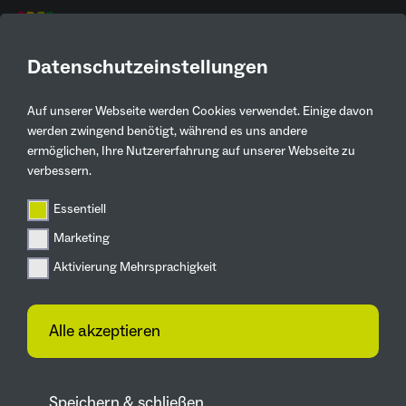
DE
Datenschutzeinstellungen
Auf unserer Webseite werden Cookies verwendet. Einige davon
werden zwingend benötigt, während es uns andere
ermöglichen, Ihre Nutzererfahrung auf unserer Webseite zu
verbessern.
HIER BLÜHT
Essentiell
DIR WAS.
Marketing
Aktivierung Mehrsprachigkeit
© iStock
Alle akzeptieren
Gartenausstellung in fünf
Zukunftsgärten im
Ruhrgebiet
Speichern & schließen