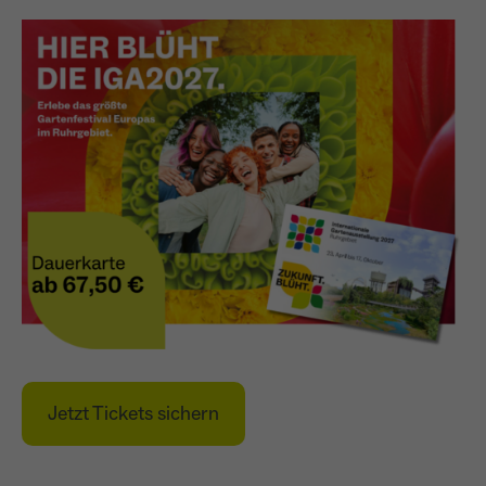
Name
_ga
Anbieter
Google Analytics
Laufzeit
1 Jahr
Zweck
Unterscheidung der Webseitenbesucher.
Name
_ga_TNS3S6RE8W
Anbieter
Google LLC
Laufzeit
2 Jahre
Jetzt Tickets sichern
Vergibt eine zufällige, pseudonyme ID, damit
Zweck
erkannt wird, ob ein Besucher neu oder