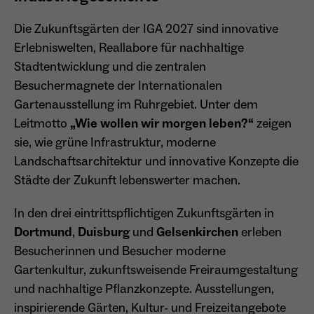
Anbieter
Matomo
Die Zukunftsgärten der IGA 2027 sind innovative
Aktivierung Mehrsprachigkeit
Erlebniswelten, Reallabore für nachhaltige
Name
PHPSESSID
Laufzeit
13 Monate
Diese Cookies ermöglichen die automatische Übersetzung
Stadtentwicklung und die zentralen
der Website-Inhalte durch GTranslate.
Anbieter
Session Cookies
Dient zur anonymen Wiedererkennung eines
Besuchermagnete der Internationalen
Zweck
Besuchers.
Cookie-Informationen anzeigen
Name
googtrans
Gartenausstellung im Ruhrgebiet. Unter dem
Sessio-Cookie wird beim Schliessen der
Laufzeit
Leitmotto
„Wie wollen wir morgen leben?“
zeigen
Webseite wieder gelöscht
Anbieter
GTranslate Inc.
sie, wie grüne Infrastruktur, moderne
PHPs Standard Sitzungs-Identifikation
Landschaftsarchitektur und innovative Konzepte die
Laufzeit
1 Jahr
Zweck
Name
_pk_ses*
(Formulare).
Städte der Zukunft lebenswerter machen.
Speichert die vom Nutzer gewählte Sprache
Anbieter
Matomo
Zweck
für die automatische Übersetzung der
In den drei eintrittspflichtigen Zukunftsgärten in
Website.
Laufzeit
30 Minuten
Dortmund
,
Duisburg
und
Gelsenkirchen
erleben
Name
be_typo_user
Besucherinnen und Besucher moderne
Speichert vorübergehend Daten der
Zweck
Gartenkultur, zukunftsweisende Freiraumgestaltung
Anbieter
TYPO3
aktuellen Sitzung.
und nachhaltige Pflanzkonzepte. Ausstellungen,
Laufzeit
Ende der Sitzung
inspirierende Gärten, Kultur- und Freizeitangebote