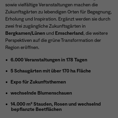
sowie vielfältige Veranstaltungen machen die
Dieser Cookie teilt der Webseite mit, ob ein
Name
_pk_ref.*
Zukunftsgärten zu lebendigen Orten für Begegnung,
Zweck
Besucher im Typo3-Backend angemeldet ist
und die Rechte besitzt diese zu verwalten.
Erholung und Inspiration. Ergänzt werden sie durch
Anbieter
Matomo
zwei frei zugängliche Zukunftsgärten in
Laufzeit
6 Monate
Bergkamen/Lünen
und
Emscherland
, die weitere
Perspektiven auf die grüne Transformation der
Name
cookie_optin
Zweck
Speichert die Herkunft des Besuchers.
Region eröffnen.
Anbieter
Sgalinski
6.000 Veranstaltungen in 178 Tagen
Laufzeit
1 Monat
Name
MATOMO_SESSID
5 Schaugärten mit über 170 ha Fläche
Speichert den Zustimmungsstatus des
Anbieter
Matomo
Expo für Zukunftsthemen
Zweck
Benutzers für Cookies auf der aktuellen
Domäne.
Laufzeit
Sitzung
wechselnde Blumenschauen
Temporäre Session-ID, ohne
14.000 m² Stauden, Rosen und wechselnd
Zweck
personenbezogene Daten.
bepflanzte Beetflächen