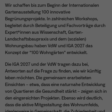
Wir schaffen bis zum Beginn der Internationalen
Gartenausstellung 100 innovative
Name
_ga
Begrünungsprojekte. In zahlreichen Workshops,
begleitet durch Beteiligung und Fachvorträge durch
Anbieter
Google Analytics
Expert*innen aus Wissenschaft, Garten-
Laufzeit
1 Jahr
Landschaftsbaupraxis und dem (sozialen)
Wohnungsbau haben VdW und IGA 2027 das
Zweck
Unterscheidung der Webseitenbesucher.
Konzept der “100 Wohngärten” entwickelt.
Die IGA 2027 und der VdW tragen dazu bei,
Antworten auf die Frage zu finden, wie wir künftig
Name
_ga_TNS3S6RE8W
leben möchten. Die gemeinsam erarbeiteten
Anbieter
Google LLC
Einsichten – etwa, dass eine naturnahe Entwicklung
von Quartieren die Gesundheit stärkt – zeigen sich in
Laufzeit
2 Jahre
den eingereichten Projekten. Ebenso wird deutlich,
Vergibt eine zufällige, pseudonyme ID, damit
dass die aktive Mitgestaltung des Wohnumfelds,
Zweck
erkannt wird, ob ein Besucher neu oder
idealerweise in Gemeinschaft, die Zufriedenheit und