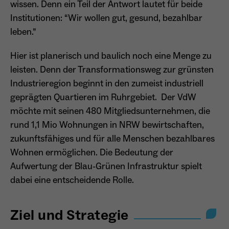
wissen. Denn ein Teil der Antwort lautet für beide
Dieser Cookie teilt der Webseite mit, ob ein
Institutionen: “Wir wollen gut, gesund, bezahlbar
Name
_pk_ref.*
Zweck
Besucher im Typo3-Backend angemeldet ist
leben.”
und die Rechte besitzt diese zu verwalten.
Anbieter
Matomo
Hier ist planerisch und baulich noch eine Menge zu
Laufzeit
6 Monate
leisten. Denn der Transformationsweg zur grünsten
Industrieregion beginnt in den zumeist industriell
Name
cookie_optin
Zweck
Speichert die Herkunft des Besuchers.
geprägten Quartieren im Ruhrgebiet. Der VdW
Anbieter
Sgalinski
möchte mit seinen 480 Mitgliedsunternehmen, die
rund 1,1 Mio Wohnungen in NRW bewirtschaften,
Laufzeit
1 Monat
Name
MATOMO_SESSID
zukunftsfähiges und für alle Menschen bezahlbares
Speichert den Zustimmungsstatus des
Wohnen ermöglichen. Die Bedeutung der
Anbieter
Matomo
Zweck
Benutzers für Cookies auf der aktuellen
Aufwertung der Blau-Grünen Infrastruktur spielt
Domäne.
Laufzeit
Sitzung
dabei eine entscheidende Rolle.
Temporäre Session-ID, ohne
Zweck
personenbezogene Daten.
Ziel und Strategie