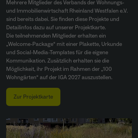
Mehrere Mitglieder des Verbands der Wohnungs-
Anbieter
Meta Platforms Inc. (Facebook)
und Immobilienwirtschaft Rheinland Westfalen e.V.
Laufzeit
4 Monate
sind bereits dabei. Sie finden diese Projekte und
Detailinfos dazu auf unserer Projektkarte.
- Wiedererkennung von Nutzern zwischen
Die teilnehmenden Mitglieder erhalten ein
Websites - Ausspielung personalisierter
Zweck
„Welcome-Package“ mit einer Plakette, Urkunde
Werbung - Messung von Conversions aus
Facebook-/Instagram-Werbung
und Social-Media-Templates für die eigene
Kommunikation. Zusätzlich erhalten sie die
Möglichkeit, ihr Projekt im Rahmen der „100
Wohngärten“ auf der IGA 2027 auszustellen.
Zur Projektkarte