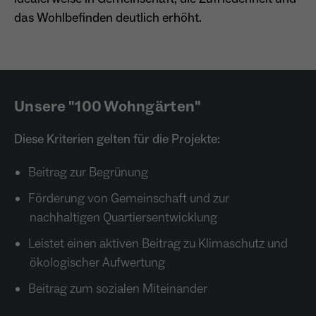
wiederkehrend ist.
das Wohlbefinden deutlich erhöht.
Name
_gcl_au
Unsere "100 Wohngärten"
Anbieter
Google LLC
Laufzeit
4 Monate
Diese Kriterien gelten für die Projekte:
- Wird von Google Ads / Google Tag Manager
Beitrag zur Begrünung
verwendet - Dient der Conversion-Erfassung
Zweck
und Werbewirksamkeitsmessung - Hilft zu
Förderung von Gemeinschaft und zur
verstehen, wie Nutzer mit Anzeigen
nachhaltigen Quartiersentwicklung
interagieren
Leistet einen aktiven Beitrag zu Klimaschutz und
ökologischer Aufwertung
Beitrag zum sozialen Miteinander
Name
_fbp