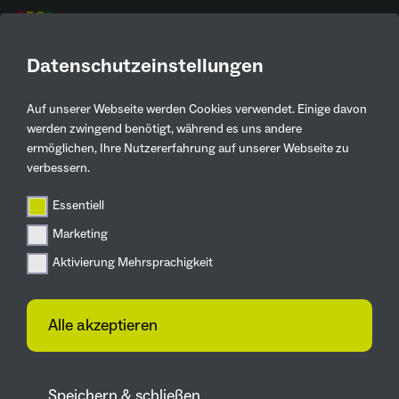
DE
Datenschutzeinstellungen
Auf unserer Webseite werden Cookies verwendet. Einige davon
werden zwingend benötigt, während es uns andere
ermöglichen, Ihre Nutzererfahrung auf unserer Webseite zu
verbessern.
GRÜNER
Essentiell
WOHNEN
Marketing
Aktivierung Mehrsprachigkeit
© IGA 2027
Alle akzeptieren
100 Wohngärten
Grün auf Dächern,
Speichern & schließen