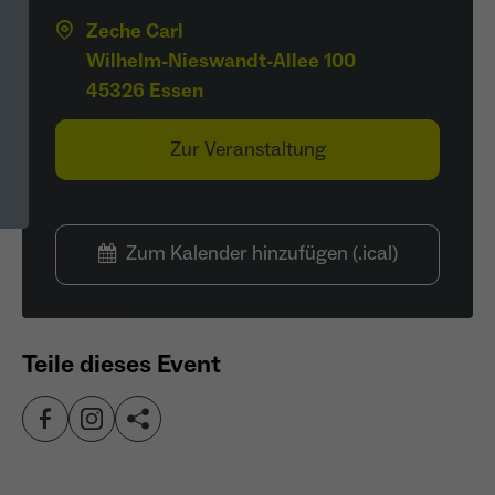
Zeche Carl
Wilhelm-Nieswandt-Allee 100
45326 Essen
Zur Veranstaltung
Zum Kalender hinzufügen (.ical)
Teile dieses Event