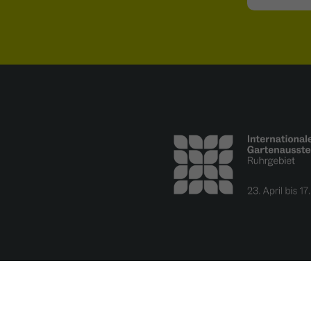
Name
_ga
Anbieter
Google Analytics
Laufzeit
1 Jahr
Zweck
Unterscheidung der Webseitenbesucher.
Name
_ga_TNS3S6RE8W
Anbieter
Google LLC
Laufzeit
2 Jahre
Vergibt eine zufällige, pseudonyme ID, damit erkannt
Zweck
wird, ob ein Besucher neu oder wiederkehrend ist.