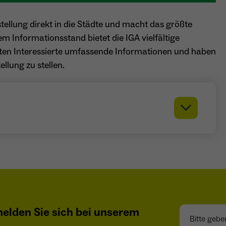
besitzt diese zu verwalten.
Name
_pk_ref.*
tellung direkt in die Städte und macht das größte
Anbieter
Matomo
em Informationsstand bietet die IGA vielfältige
Name
cookie_optin
Laufzeit
6 Monate
lten Interessierte umfassende Informationen und haben
llung zu stellen.
Anbieter
Sgalinski
Zweck
Speichert die Herkunft des Besuchers.
Laufzeit
1 Monat
Speichert den Zustimmungsstatus des Benutzers
Zweck
Name
MATOMO_SESSID
für Cookies auf der aktuellen Domäne.
Anbieter
Matomo
Laufzeit
Sitzung
Temporäre Session-ID, ohne personenbezogene
Zweck
Daten.
Bitte geben S
elden Sie sich bei unserem