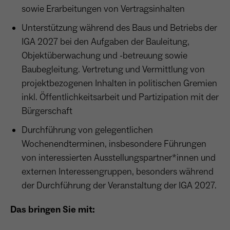
wiederkehrend ist.
sowie Erarbeitungen von Vertragsinhalten
Unterstützung während des Baus und Betriebs der
IGA 2027 bei den Aufgaben der Bauleitung,
Name
_gcl_au
Objektüberwachung und -betreuung sowie
Baubegleitung. Vertretung und Vermittlung von
Anbieter
Google LLC
projektbezogenen Inhalten in politischen Gremien
inkl. Öffentlichkeitsarbeit und Partizipation mit der
Laufzeit
4 Monate
Bürgerschaft
- Wird von Google Ads / Google Tag Manager
Durchführung von gelegentlichen
verwendet - Dient der Conversion-Erfassung
Zweck
und Werbewirksamkeitsmessung - Hilft zu
Wochenendterminen, insbesondere Führungen
verstehen, wie Nutzer mit Anzeigen
von interessierten Ausstellungspartner*innen und
interagieren
externen Interessengruppen, besonders während
der Durchführung der Veranstaltung der IGA 2027.
Das bringen Sie mit:
Name
_fbp