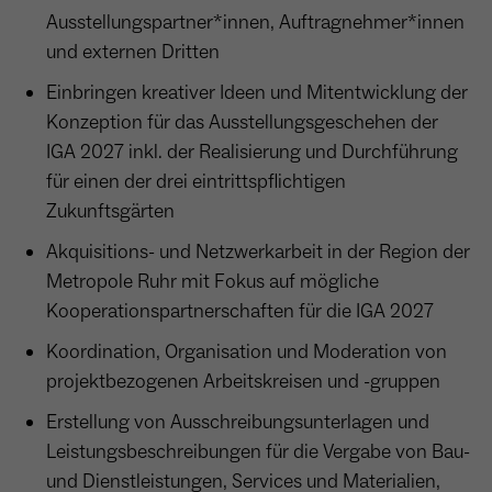
Ausstellungspartner*innen, Auftragnehmer*innen
und externen Dritten
Name
_ga
Einbringen kreativer Ideen und Mitentwicklung der
Anbieter
Google Analytics
Konzeption für das Ausstellungsgeschehen der
IGA 2027 inkl. der Realisierung und Durchführung
Laufzeit
1 Jahr
für einen der drei eintrittspflichtigen
Zweck
Unterscheidung der Webseitenbesucher.
Zukunftsgärten
Akquisitions- und Netzwerkarbeit in der Region der
Metropole Ruhr mit Fokus auf mögliche
Kooperationspartnerschaften für die IGA 2027
Name
_ga_TNS3S6RE8W
Koordination, Organisation und Moderation von
Anbieter
Google LLC
projektbezogenen Arbeitskreisen und -gruppen
Laufzeit
2 Jahre
Erstellung von Ausschreibungsunterlagen und
Leistungsbeschreibungen für die Vergabe von Bau-
Vergibt eine zufällige, pseudonyme ID, damit
Zweck
erkannt wird, ob ein Besucher neu oder
und Dienstleistungen, Services und Materialien,