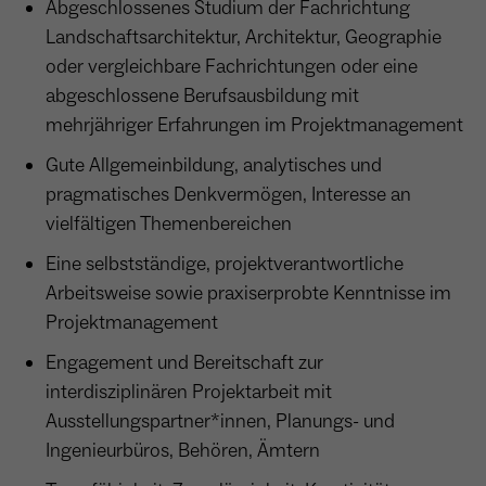
Abgeschlossenes Studium der Fachrichtung
Anbieter
Meta Platforms Inc. (Facebook)
Landschaftsarchitektur, Architektur, Geographie
Laufzeit
4 Monate
oder vergleichbare Fachrichtungen oder eine
abgeschlossene Berufsausbildung mit
- Wiedererkennung von Nutzern zwischen
mehrjähriger Erfahrungen im Projektmanagement
Websites - Ausspielung personalisierter
Zweck
Werbung - Messung von Conversions aus
Gute Allgemeinbildung, analytisches und
Facebook-/Instagram-Werbung
pragmatisches Denkvermögen, Interesse an
vielfältigen Themenbereichen
Eine selbstständige, projektverantwortliche
Arbeitsweise sowie praxiserprobte Kenntnisse im
Projektmanagement
Engagement und Bereitschaft zur
interdisziplinären Projektarbeit mit
Ausstellungspartner*innen, Planungs- und
Ingenieurbüros, Behören, Ämtern