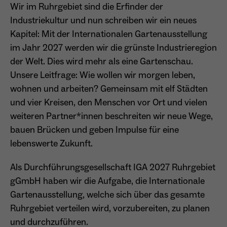
Wir im Ruhrgebiet sind die Erfinder der
Anbieter
Matomo
Industriekultur und nun schreiben wir ein neues
Aktivierung Mehrsprachigkeit
Kapitel: Mit der Internationalen Gartenausstellung
Name
PHPSESSID
Laufzeit
13 Monate
Diese Cookies ermöglichen die automatische Übersetzung
im Jahr 2027 werden wir die grünste Industrieregion
der Website-Inhalte durch GTranslate.
Anbieter
Session Cookies
Dient zur anonymen Wiedererkennung eines
der Welt. Dies wird mehr als eine Gartenschau.
Zweck
Besuchers.
Cookie-Informationen anzeigen
Name
googtrans
Unsere Leitfrage: Wie wollen wir morgen leben,
Sessio-Cookie wird beim Schliessen der
Laufzeit
wohnen und arbeiten? Gemeinsam mit elf Städten
Webseite wieder gelöscht
Anbieter
GTranslate Inc.
und vier Kreisen, den Menschen vor Ort und vielen
PHPs Standard Sitzungs-Identifikation
weiteren Partner*innen beschreiten wir neue Wege,
Laufzeit
1 Jahr
Zweck
Name
_pk_ses*
(Formulare).
bauen Brücken und geben Impulse für eine
Speichert die vom Nutzer gewählte Sprache
Anbieter
Matomo
lebenswerte Zukunft.
Zweck
für die automatische Übersetzung der
Website.
Laufzeit
30 Minuten
Als Durchführungsgesellschaft IGA 2027 Ruhrgebiet
Name
be_typo_user
gGmbH haben wir die Aufgabe, die Internationale
Speichert vorübergehend Daten der
Zweck
Gartenausstellung, welche sich über das gesamte
Anbieter
TYPO3
aktuellen Sitzung.
Ruhrgebiet verteilen wird, vorzubereiten, zu planen
Laufzeit
Ende der Sitzung
und durchzuführen.