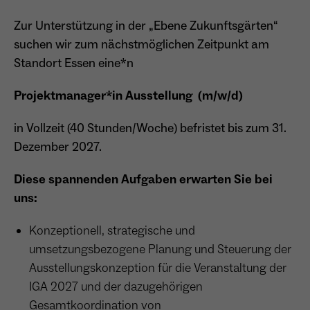
Dieser Cookie teilt der Webseite mit, ob ein
Zur Unterstützung in der „Ebene Zukunftsgärten“
Name
_pk_ref.*
Zweck
Besucher im Typo3-Backend angemeldet ist
suchen wir zum nächstmöglichen Zeitpunkt am
und die Rechte besitzt diese zu verwalten.
Anbieter
Matomo
Standort Essen eine*n
Laufzeit
6 Monate
Projektmanager*in Ausstellung (m/w/d)
Name
cookie_optin
Zweck
Speichert die Herkunft des Besuchers.
in Vollzeit (40 Stunden/Woche) befristet bis zum 31.
Anbieter
Sgalinski
Dezember 2027.
Laufzeit
1 Monat
Diese spannenden Aufgaben erwarten Sie bei
Name
MATOMO_SESSID
uns:
Speichert den Zustimmungsstatus des
Anbieter
Matomo
Zweck
Benutzers für Cookies auf der aktuellen
Konzeptionell, strategische und
Domäne.
Laufzeit
Sitzung
umsetzungsbezogene Planung und Steuerung der
Ausstellungskonzeption für die Veranstaltung der
Temporäre Session-ID, ohne
Zweck
personenbezogene Daten.
IGA 2027 und der dazugehörigen
Gesamtkoordination von