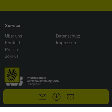
wiederkehrend ist.
Service
Name
_gcl_au
Über uns
Datenschutz
Anbieter
Google LLC
Kontakt
Impressum
Laufzeit
4 Monate
Presse
Join us!
- Wird von Google Ads / Google Tag Manager
verwendet - Dient der Conversion-Erfassung
Zweck
und Werbewirksamkeitsmessung - Hilft zu
verstehen, wie Nutzer mit Anzeigen
interagieren
Name
_fbp