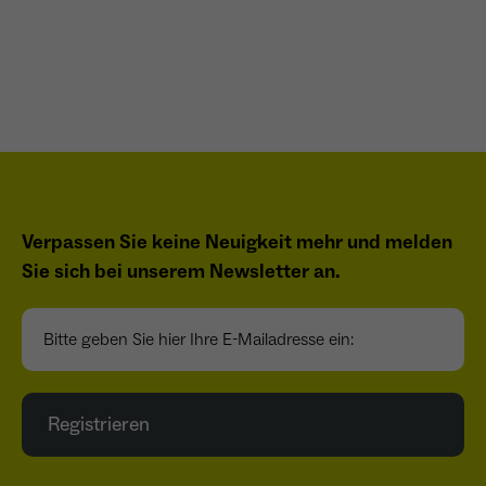
Name
_ga
Anbieter
Google Analytics
Laufzeit
1 Jahr
Zweck
Unterscheidung der Webseitenbesucher.
Verpassen Sie keine Neuigkeit mehr und melden
Sie sich bei unserem Newsletter an.
Name
_ga_TNS3S6RE8W
Bitte geben Sie hier Ihre E-Mailadresse ein:
Anbieter
Google LLC
Laufzeit
2 Jahre
Registrieren
Vergibt eine zufällige, pseudonyme ID, damit
Zweck
erkannt wird, ob ein Besucher neu oder