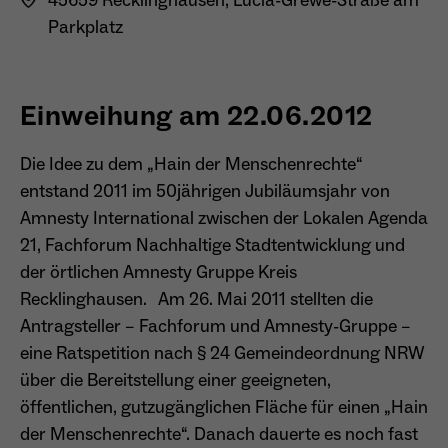
45659 Recklinghausen, Lucia-Grewe-Straße am
Parkplatz
Anbieter
Matomo
Aktivierung Mehrsprachigkeit
Name
PHPSESSID
Laufzeit
13 Monate
Diese Cookies ermöglichen die automatische Übersetzung
der Website-Inhalte durch GTranslate.
Einweihung am 22.06.2012
Anbieter
Session Cookies
Dient zur anonymen Wiedererkennung eines
Zweck
Besuchers.
Cookie-Informationen anzeigen
Name
googtrans
Sessio-Cookie wird beim Schliessen der
Die Idee zu dem „Hain der Menschenrechte“
Laufzeit
Webseite wieder gelöscht
Anbieter
GTranslate Inc.
entstand 2011 im 50jährigen Jubiläumsjahr von
Amnesty International zwischen der Lokalen Agenda
PHPs Standard Sitzungs-Identifikation
Laufzeit
1 Jahr
Zweck
Name
_pk_ses*
21, Fachforum Nachhaltige Stadtentwicklung und
(Formulare).
der örtlichen Amnesty Gruppe Kreis
Speichert die vom Nutzer gewählte Sprache
Anbieter
Matomo
Zweck
für die automatische Übersetzung der
Recklinghausen. Am 26. Mai 2011 stellten die
Website.
Laufzeit
30 Minuten
Antragsteller – Fachforum und Amnesty-Gruppe –
Name
be_typo_user
eine Ratspetition nach § 24 Gemeindeordnung NRW
Speichert vorübergehend Daten der
Zweck
über die Bereitstellung einer geeigneten,
Anbieter
TYPO3
aktuellen Sitzung.
öffentlichen, gutzugänglichen Fläche für einen „Hain
Laufzeit
Ende der Sitzung
der Menschenrechte“. Danach dauerte es noch fast