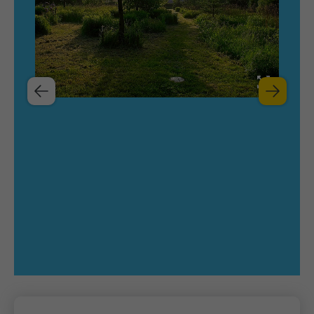
Name
_ga
Anbieter
Google Analytics
Laufzeit
1 Jahr
Zweck
Unterscheidung der Webseitenbesucher.
Name
_ga_TNS3S6RE8W
Anbieter
Google LLC
Laufzeit
2 Jahre
Vergibt eine zufällige, pseudonyme ID, damit
Zweck
erkannt wird, ob ein Besucher neu oder