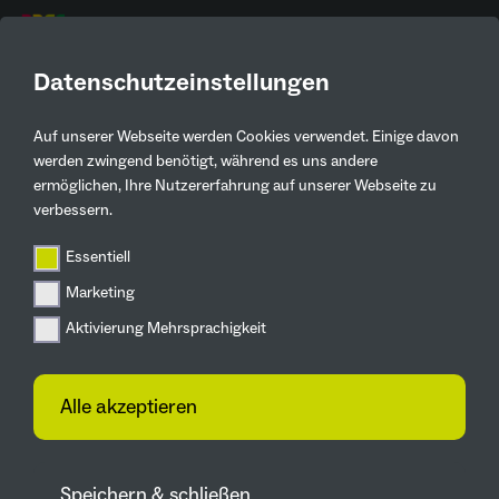
DE
Datenschutzeinstellungen
Auf unserer Webseite werden Cookies verwendet. Einige davon
Kontaktinformationen
werden zwingend benötigt, während es uns andere
ermöglichen, Ihre Nutzererfahrung auf unserer Webseite zu
Dorothea Lüke
verbessern.
Amnesty International Kreis
Recklinghausen
Essentiell
Marketing
02361 31584
Aktivierung Mehrsprachigkeit
d.lue@gmx.de
Heidestraße 75 45659
Alle akzeptieren
Recklinghausen
Zur Webseite
Speichern & schließen