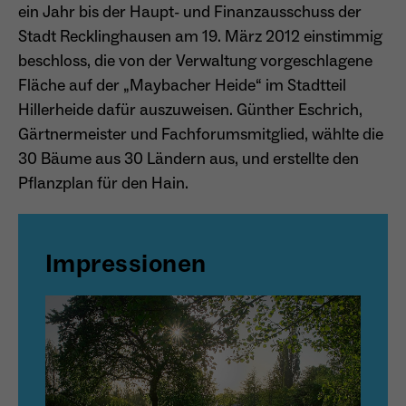
ein Jahr bis der Haupt- und Finanzausschuss der
Dieser Cookie teilt der Webseite mit, ob ein
Name
_pk_ref.*
Stadt Recklinghausen am 19. März 2012 einstimmig
Zweck
Besucher im Typo3-Backend angemeldet ist
beschloss, die von der Verwaltung vorgeschlagene
und die Rechte besitzt diese zu verwalten.
Anbieter
Matomo
Fläche auf der „Maybacher Heide“ im Stadtteil
Hillerheide dafür auszuweisen. Günther Eschrich,
Laufzeit
6 Monate
Gärtnermeister und Fachforumsmitglied, wählte die
Name
cookie_optin
Zweck
Speichert die Herkunft des Besuchers.
30 Bäume aus 30 Ländern aus, und erstellte den
Pflanzplan für den Hain.
Anbieter
Sgalinski
Laufzeit
1 Monat
Name
MATOMO_SESSID
Impressionen
Speichert den Zustimmungsstatus des
Anbieter
Matomo
Zweck
Benutzers für Cookies auf der aktuellen
Domäne.
Laufzeit
Sitzung
Temporäre Session-ID, ohne
Zweck
personenbezogene Daten.