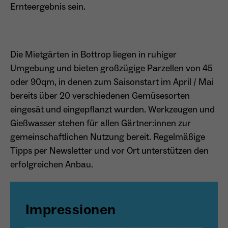
Ernteergebnis sein.
Name
_ga
Anbieter
Google Analytics
Die Mietgärten in Bottrop liegen in ruhiger
Umgebung und bieten großzügige Parzellen von 45
Laufzeit
1 Jahr
oder 90qm, in denen zum Saisonstart im April / Mai
bereits über 20 verschiedenen Gemüsesorten
Zweck
Unterscheidung der Webseitenbesucher.
eingesät und eingepflanzt wurden. Werkzeugen und
Gießwasser stehen für allen Gärtner:innen zur
gemeinschaftlichen Nutzung bereit. Regelmäßige
Name
_ga_TNS3S6RE8W
Tipps per Newsletter und vor Ort unterstützen den
erfolgreichen Anbau.
Anbieter
Google LLC
Laufzeit
2 Jahre
Impressionen
Vergibt eine zufällige, pseudonyme ID, damit
Zweck
erkannt wird, ob ein Besucher neu oder