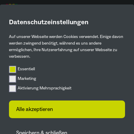
DE
Datenschutzeinstellungen
Auf unserer Webseite werden Cookies verwendet. Einige davon
Kontaktinformationen
werden zwingend benötigt, während es uns andere
ermöglichen, Ihre Nutzererfahrung auf unserer Webseite zu
meine ernte Kundenteam
verbessern.
meine ernte GmbH
Essentiell
022828617119
Marketing
info@meine-ernte.de
Aktivierung Mehrsprachigkeit
Siemensstraße 36, 53121 Bonn
Alle akzeptieren
Zur Webseite
Speichern & schließen