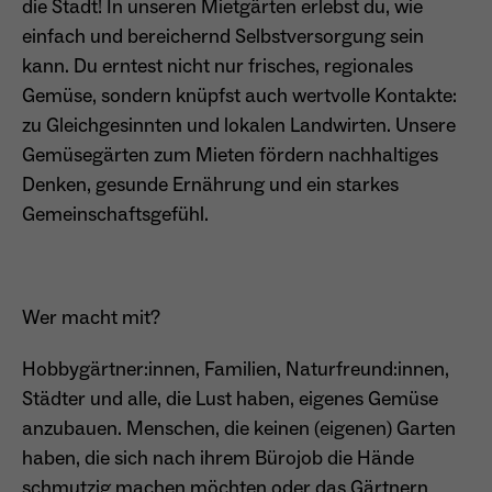
die Stadt! In unseren Mietgärten erlebst du, wie
einfach und bereichernd Selbstversorgung sein
Anbieter
Matomo
Aktivierung Mehrsprachigkeit
kann. Du erntest nicht nur frisches, regionales
Name
PHPSESSID
Laufzeit
13 Monate
Gemüse, sondern knüpfst auch wertvolle Kontakte:
Diese Cookies ermöglichen die automatische Übersetzung
der Website-Inhalte durch GTranslate.
zu Gleichgesinnten und lokalen Landwirten. Unsere
Anbieter
Session Cookies
Dient zur anonymen Wiedererkennung eines
Zweck
Gemüsegärten zum Mieten fördern nachhaltiges
Besuchers.
Cookie-Informationen anzeigen
Name
googtrans
Sessio-Cookie wird beim Schliessen der
Denken, gesunde Ernährung und ein starkes
Laufzeit
Webseite wieder gelöscht
Anbieter
GTranslate Inc.
Gemeinschaftsgefühl.
PHPs Standard Sitzungs-Identifikation
Laufzeit
1 Jahr
Zweck
Name
_pk_ses*
(Formulare).
Speichert die vom Nutzer gewählte Sprache
Anbieter
Matomo
Wer macht mit?
Zweck
für die automatische Übersetzung der
Website.
Laufzeit
30 Minuten
Hobbygärtner:innen, Familien, Naturfreund:innen,
Name
be_typo_user
Städter und alle, die Lust haben, eigenes Gemüse
Speichert vorübergehend Daten der
Zweck
Anbieter
TYPO3
aktuellen Sitzung.
anzubauen. Menschen, die keinen (eigenen) Garten
haben, die sich nach ihrem Bürojob die Hände
Laufzeit
Ende der Sitzung
schmutzig machen möchten oder das Gärtnern