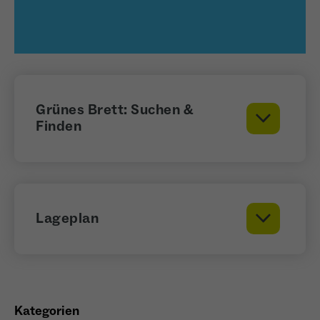
Anbieter
Meta Platforms Inc. (Facebook)
Laufzeit
4 Monate
- Wiedererkennung von Nutzern zwischen
Websites - Ausspielung personalisierter
Zweck
Werbung - Messung von Conversions aus
Grünes Brett: Suchen &
Facebook-/Instagram-Werbung
Finden
Lageplan
Kategorien