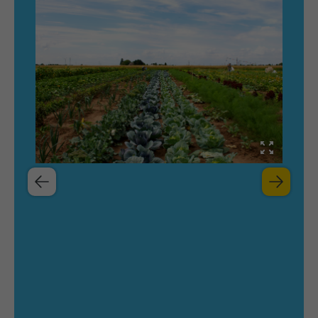
wiederkehrend ist.
Name
_gcl_au
Anbieter
Google LLC
Laufzeit
4 Monate
- Wird von Google Ads / Google Tag Manager
verwendet - Dient der Conversion-Erfassung
Zweck
und Werbewirksamkeitsmessung - Hilft zu
verstehen, wie Nutzer mit Anzeigen
interagieren
Name
_fbp