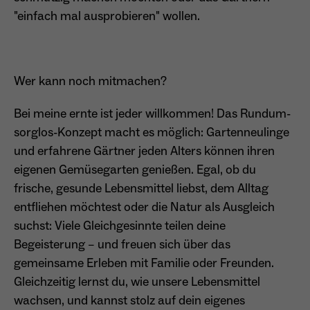
"einfach mal ausprobieren" wollen.
Dieser Cookie teilt der Webseite mit, ob ein
Name
_pk_ref.*
Zweck
Besucher im Typo3-Backend angemeldet ist
und die Rechte besitzt diese zu verwalten.
Anbieter
Matomo
Wer kann noch mitmachen?
Laufzeit
6 Monate
Bei meine ernte ist jeder willkommen! Das Rundum-
Name
cookie_optin
Zweck
Speichert die Herkunft des Besuchers.
sorglos-Konzept macht es möglich: Gartenneulinge
Anbieter
Sgalinski
und erfahrene Gärtner jeden Alters können ihren
eigenen Gemüsegarten genießen. Egal, ob du
Laufzeit
1 Monat
Name
MATOMO_SESSID
frische, gesunde Lebensmittel liebst, dem Alltag
Speichert den Zustimmungsstatus des
entfliehen möchtest oder die Natur als Ausgleich
Anbieter
Matomo
Zweck
Benutzers für Cookies auf der aktuellen
suchst: Viele Gleichgesinnte teilen deine
Domäne.
Laufzeit
Sitzung
Begeisterung – und freuen sich über das
gemeinsame Erleben mit Familie oder Freunden.
Temporäre Session-ID, ohne
Zweck
Gleichzeitig lernst du, wie unsere Lebensmittel
personenbezogene Daten.
wachsen, und kannst stolz auf dein eigenes