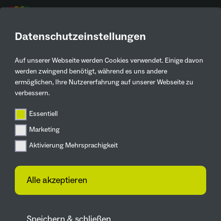
DE
Datenschutzeinstellungen
Auf unserer Webseite werden Cookies verwendet. Einige davon
Kontaktinformationen
werden zwingend benötigt, während es uns andere
ermöglichen, Ihre Nutzererfahrung auf unserer Webseite zu
Luisa Ratzinger
verbessern.
Stift-Grundschule
Essentiell
0231-50-27415
Marketing
lratzinger@stadtdo.de
Aktivierung Mehrsprachigkeit
Am Bruchheck 47, 44263
Dortmund
Alle akzeptieren
Zur Webseite
Speichern & schließen