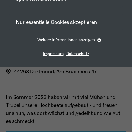
Nur essentielle Cookies akzeptieren
Schulgarten der Stift-
Weitere Informationen anzeigen
Essentiell
Grundschule
Essentielle Cookies werden für grundlegende Funktionen
Impressum
|
Datenschutz
der Webseite benötigt. Dadurch ist gewährleistet, dass die
Webseite einwandfrei funktioniert.
44263 Dortmund, Am Bruchheck 47
Cookie-Informationen anzeigen
Name
fe_typo_user
Anbieter
TYPO3
Marketing
Im Sommer 2023 haben wir mit viel Mühen und
Laufzeit
1 Year
Marketing-Cookies werden von uns verwendet, um das
Trubel unsere Hochbeete aufgebaut - und freuen
Verhalten der Besuchenden auf der Webseite
Dieses Cookie wird verwendet, um Ihre
uns nun, was dort wächst und gedeiht und wie gut
nachzuvollziehen. Es hilft uns die Nutzererfahrung der
Website zu analysieren und die Inhalte zu verbessern.
Zweck
Cookie-Einstellungen für diese Website zu
es schmeckt.
speichern.
Cookie-Informationen anzeigen
Name
_pk_id*