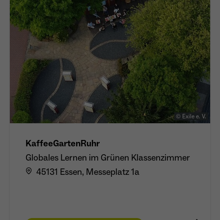
Anbieter
Meta Platforms Inc. (Facebook)
Laufzeit
4 Monate
- Wiedererkennung von Nutzern zwischen
Websites - Ausspielung personalisierter
Zweck
Werbung - Messung von Conversions aus
Facebook-/Instagram-Werbung
© Exile e. V.
KaffeeGartenRuhr
Globales Lernen im Grünen Klassenzimmer
45131 Essen, Messeplatz 1a