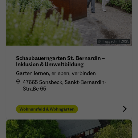
wiederkehrend ist.
Name
_gcl_au
© Flaggschiff 2025
Anbieter
Google LLC
Schaubauerngarten St. Bernardin –
Laufzeit
4 Monate
Inklusion & Umweltbildung
- Wird von Google Ads / Google Tag Manager
Garten lernen, erleben, verbinden
verwendet - Dient der Conversion-Erfassung
47665 Sonsbeck, Sankt-Bernardin-
Zweck
und Werbewirksamkeitsmessung - Hilft zu
Straße 65
verstehen, wie Nutzer mit Anzeigen
interagieren
Wohnumfeld & Wohngärten
Name
_fbp