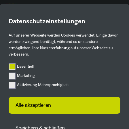
DE
Datenschutzeinstellungen
Auf unserer Webseite werden Cookies verwendet. Einige davon
Kontaktinformationen
werden zwingend benötigt, während es uns andere
ermöglichen, Ihre Nutzererfahrung auf unserer Webseite zu
Björn Wollersheim
verbessern.
SSP AG
Essentiell
0234307091120
Marketing
b.wollersheim@ssp.ag
Aktivierung Mehrsprachigkeit
Lise-Meitner-Allee 30
Alle akzeptieren
Zur Webseite
Speichern & schließen