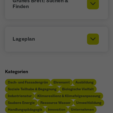
Grünes Brett: Suchen &
wiederkehrend ist.
Finden
Name
_gcl_au
Anbieter
Google LLC
Lageplan
Laufzeit
4 Monate
- Wird von Google Ads / Google Tag Manager
verwendet - Dient der Conversion-Erfassung
Zweck
und Werbewirksamkeitsmessung - Hilft zu
Kategorien
verstehen, wie Nutzer mit Anzeigen
interagieren
Dach- und Fassadengrün
Ehrenamt
Ausbildung
Soziale Teilhabe & Begegnung
Biologische Vielfalt
Industrienatur
Klimaresilienz & Klimafolgeanpassung
Saubere Energie
Ressource Wasser
Umweltbildung
Name
_fbp
Handlungspädagogik
Innovation
Unternehmen