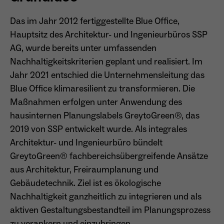
Anbieter
Matomo
Das im Jahr 2012 fertiggestellte Blue Office,
Aktivierung Mehrsprachigkeit
Hauptsitz des Architektur- und Ingenieurbüros SSP
Name
PHPSESSID
Laufzeit
13 Monate
Diese Cookies ermöglichen die automatische Übersetzung
AG, wurde bereits unter umfassenden
der Website-Inhalte durch GTranslate.
Anbieter
Session Cookies
Dient zur anonymen Wiedererkennung eines
Nachhaltigkeitskriterien geplant und realisiert. Im
Zweck
Besuchers.
Cookie-Informationen anzeigen
Name
googtrans
Jahr 2021 entschied die Unternehmensleitung das
Sessio-Cookie wird beim Schliessen der
Laufzeit
Blue Office klimaresilient zu transformieren. Die
Webseite wieder gelöscht
Anbieter
GTranslate Inc.
Maßnahmen erfolgen unter Anwendung des
PHPs Standard Sitzungs-Identifikation
Laufzeit
1 Jahr
hausinternen Planungslabels GreytoGreen®, das
Zweck
Name
_pk_ses*
(Formulare).
2019 von SSP entwickelt wurde. Als integrales
Speichert die vom Nutzer gewählte Sprache
Anbieter
Matomo
Architektur- und Ingenieurbüro bündelt
Zweck
für die automatische Übersetzung der
GreytoGreen® fachbereichsübergreifende Ansätze
Website.
Laufzeit
30 Minuten
aus Architektur, Freiraumplanung und
Name
be_typo_user
Gebäudetechnik. Ziel ist es ökologische
Speichert vorübergehend Daten der
Zweck
Anbieter
TYPO3
aktuellen Sitzung.
Nachhaltigkeit ganzheitlich zu integrieren und als
aktiven Gestaltungsbestandteil im Planungsprozess
Laufzeit
Ende der Sitzung
zu verankern und einzubringen.