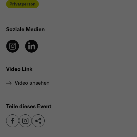
Anbieter
Meta Platforms Inc. (Facebook)
Privatperson
Laufzeit
4 Monate
Soziale Medien
- Wiedererkennung von Nutzern zwischen
Websites - Ausspielung personalisierter
Zweck
Werbung - Messung von Conversions aus
Facebook-/Instagram-Werbung
Video Link
Video ansehen
Teile dieses Event