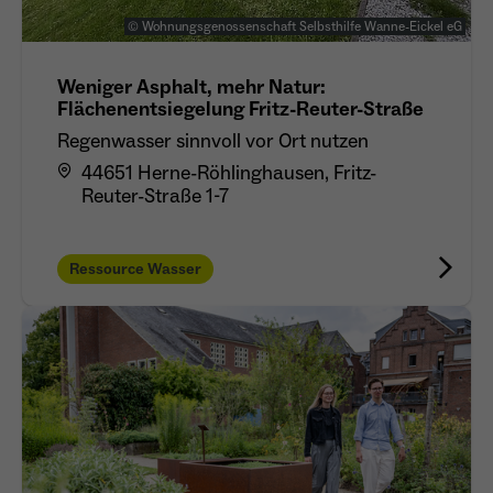
Anbieter
Meta Platforms Inc. (Facebook)
© Wohnungsgenossenschaft Selbsthilfe Wanne-Eickel eG
Laufzeit
4 Monate
Weniger Asphalt, mehr Natur:
Flächenentsiegelung Fritz-Reuter-Straße
- Wiedererkennung von Nutzern zwischen
Websites - Ausspielung personalisierter
Regenwasser sinnvoll vor Ort nutzen
Zweck
Werbung - Messung von Conversions aus
44651 Herne-Röhlinghausen, Fritz-
Facebook-/Instagram-Werbung
Reuter-Straße 1-7
Ressource Wasser