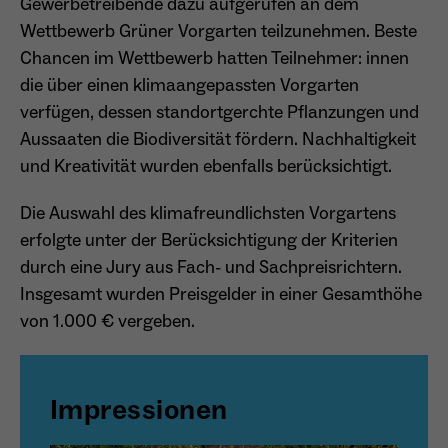
Gewerbetreibende dazu aufgerufen an dem
Wettbewerb Grüner Vorgarten teilzunehmen. Beste
Anbieter
Matomo
Aktivierung Mehrsprachigkeit
Chancen im Wettbewerb hatten Teilnehmer: innen
Name
PHPSESSID
Laufzeit
13 Monate
die über einen klimaangepassten Vorgarten
Diese Cookies ermöglichen die automatische Übersetzung
der Website-Inhalte durch GTranslate.
verfügen, dessen standortgerchte Pflanzungen und
Anbieter
Session Cookies
Dient zur anonymen Wiedererkennung eines
Zweck
Aussaaten die Biodiversität fördern. Nachhaltigkeit
Besuchers.
Cookie-Informationen anzeigen
Name
googtrans
Sessio-Cookie wird beim Schliessen der
und Kreativität wurden ebenfalls berücksichtigt.
Laufzeit
Webseite wieder gelöscht
Anbieter
GTranslate Inc.
Die Auswahl des klimafreundlichsten Vorgartens
PHPs Standard Sitzungs-Identifikation
Laufzeit
1 Jahr
Zweck
Name
_pk_ses*
erfolgte unter der Berücksichtigung der Kriterien
(Formulare).
durch eine Jury aus Fach- und Sachpreisrichtern.
Speichert die vom Nutzer gewählte Sprache
Anbieter
Matomo
Insgesamt wurden Preisgelder in einer Gesamthöhe
Zweck
für die automatische Übersetzung der
Website.
von 1.000 € vergeben.
Laufzeit
30 Minuten
Name
be_typo_user
Speichert vorübergehend Daten der
Zweck
Anbieter
TYPO3
aktuellen Sitzung.
Impressionen
Laufzeit
Ende der Sitzung