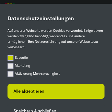
DE
Datenschutzeinstellungen
Auf unserer Webseite werden Cookies verwendet. Einige davon
Kontaktinformationen
werden zwingend benötigt, während es uns andere
ermöglichen, Ihre Nutzererfahrung auf unserer Webseite zu
Hannah Wolf
verbessern.
Stadt Lünen
Essentiell
Hannah.Wolf.47@luenen.de
Marketing
Aktivierung Mehrsprachigkeit
Alle akzeptieren
Speichern & schließen