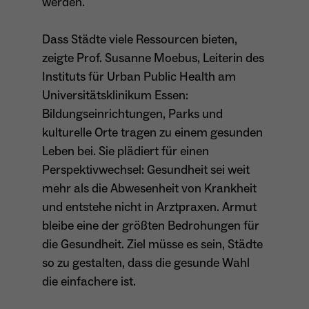
werden.
wiederkehrend ist.
Dass Städte viele Ressourcen bieten,
zeigte Prof. Susanne Moebus, Leiterin des
Name
_gcl_au
Instituts für Urban Public Health am
Universitätsklinikum Essen:
Anbieter
Google LLC
Bildungseinrichtungen, Parks und
kulturelle Orte tragen zu einem gesunden
Laufzeit
4 Monate
Leben bei. Sie plädiert für einen
- Wird von Google Ads / Google Tag Manager
Perspektivwechsel: Gesundheit sei weit
verwendet - Dient der Conversion-Erfassung
mehr als die Abwesenheit von Krankheit
Zweck
und Werbewirksamkeitsmessung - Hilft zu
und entstehe nicht in Arztpraxen. Armut
verstehen, wie Nutzer mit Anzeigen
interagieren
bleibe eine der größten Bedrohungen für
die Gesundheit. Ziel müsse es sein, Städte
so zu gestalten, dass die gesunde Wahl
die einfachere ist.
Name
_fbp