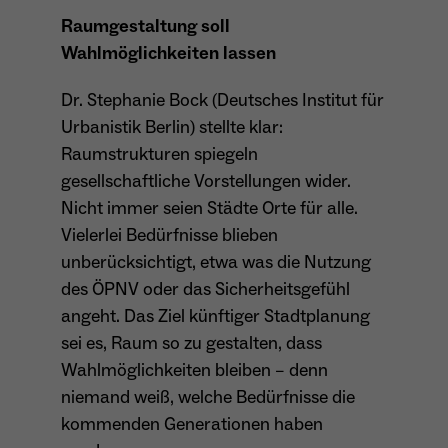
Raumgestaltung soll
Wahlmöglichkeiten lassen
Name
_ga
Dr. Stephanie Bock (Deutsches Institut für
Anbieter
Google Analytics
Urbanistik Berlin) stellte klar:
Laufzeit
1 Jahr
Raumstrukturen spiegeln
gesellschaftliche Vorstellungen wider.
Zweck
Unterscheidung der Webseitenbesucher.
Nicht immer seien Städte Orte für alle.
Vielerlei Bedürfnisse blieben
unberücksichtigt, etwa was die Nutzung
Name
_ga_TNS3S6RE8W
des ÖPNV oder das Sicherheitsgefühl
angeht. Das Ziel künftiger Stadtplanung
Anbieter
Google LLC
sei es, Raum so zu gestalten, dass
Wahlmöglichkeiten bleiben – denn
Laufzeit
2 Jahre
niemand weiß, welche Bedürfnisse die
Vergibt eine zufällige, pseudonyme ID, damit
kommenden Generationen haben
Zweck
erkannt wird, ob ein Besucher neu oder