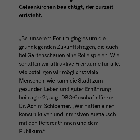
Gelsenkirchen besichtigt, der zurzeit
Dieser Cookie teilt der Webseite mit, ob ein
Name
_pk_ref.*
Zweck
Besucher im Typo3-Backend angemeldet ist
entsteht.
und die Rechte besitzt diese zu verwalten.
Anbieter
Matomo
Laufzeit
6 Monate
„Bei unserem Forum ging es um die
grundlegenden Zukunftsfragen, die auch
Name
cookie_optin
Zweck
Speichert die Herkunft des Besuchers.
bei Gartenschauen eine Rolle spielen: Wie
schaffen wir attraktive Freiräume für alle,
Anbieter
Sgalinski
wie beteiligen wir möglichst viele
Laufzeit
1 Monat
Menschen, wie kann die Stadt zum
Name
MATOMO_SESSID
gesunden Leben und guter Ernährung
Speichert den Zustimmungsstatus des
Anbieter
Matomo
beitragen?“, sagt DBG-Geschäftsführer
Zweck
Benutzers für Cookies auf der aktuellen
Domäne.
Dr. Achim Schloemer. „Wir hatten einen
Laufzeit
Sitzung
konstruktiven und intensiven Austausch
Temporäre Session-ID, ohne
mit den Referent*innen und dem
Zweck
personenbezogene Daten.
Publikum.“