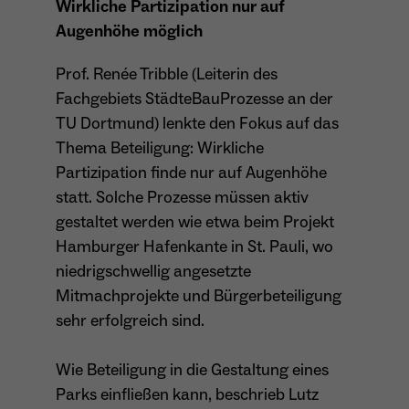
Wirkliche Partizipation nur auf
Anbieter
Meta Platforms Inc. (Facebook)
Augenhöhe möglich
Laufzeit
4 Monate
Prof. Renée Tribble (Leiterin des
- Wiedererkennung von Nutzern zwischen
Fachgebiets StädteBauProzesse an der
Websites - Ausspielung personalisierter
Zweck
TU Dortmund) lenkte den Fokus auf das
Werbung - Messung von Conversions aus
Thema Beteiligung: Wirkliche
Facebook-/Instagram-Werbung
Partizipation finde nur auf Augenhöhe
statt. Solche Prozesse müssen aktiv
gestaltet werden wie etwa beim Projekt
Hamburger Hafenkante in St. Pauli, wo
niedrigschwellig angesetzte
Mitmachprojekte und Bürgerbeteiligung
sehr erfolgreich sind.
Wie Beteiligung in die Gestaltung eines
Parks einfließen kann, beschrieb Lutz