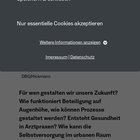
Nur essentielle Cookies akzeptieren
Weitere Informationen anzeigen
Essentiell
Essentielle Cookies werden für grundlegende Funktionen
Impressum
|
Datenschutz
der Webseite benötigt. Dadurch ist gewährleistet, dass die
Webseite einwandfrei funktioniert.
Gruppenfoto des DBG-Forums 2025. Bild:
DBG/Hickmann
Cookie-Informationen anzeigen
Name
fe_typo_user
Anbieter
TYPO3
Für wen gestalten wir unsere Zukunft?
Marketing
Wie funktioniert Beteiligung auf
Laufzeit
1 Year
Augenhöhe, wie können Prozesse
Marketing-Cookies werden von uns verwendet, um das
Verhalten der Besuchenden auf der Webseite
gestaltet werden? Entsteht Gesundheit
Dieses Cookie wird verwendet, um Ihre
nachzuvollziehen. Es hilft uns die Nutzererfahrung der
Website zu analysieren und die Inhalte zu verbessern.
Zweck
Cookie-Einstellungen für diese Website zu
in Arztpraxen? Wie kann die
speichern.
Selbstversorgung im urbanen Raum
Cookie-Informationen anzeigen
Name
_pk_id*