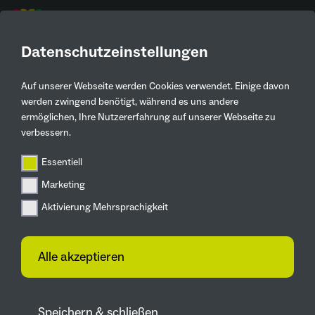
DE
Datenschutzeinstellungen
Auf unserer Webseite werden Cookies verwendet. Einige davon
Aktuelles
werden zwingend benötigt, während es uns andere
ermöglichen, Ihre Nutzererfahrung auf unserer Webseite zu
Zurück
verbessern.
DBG-Forum bei der IGA
Essentiell
Ruhrgebiet 2027
Marketing
Aktivierung Mehrsprachigkeit
13.11.2025
„Wie wollen wir morgen leben?“ -
Alle akzeptieren
Inspirierende Vorträge und intensive
Diskussionen
Speichern & schließen