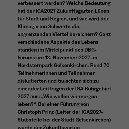
verbessert werden? Welche Bedeutung
Anbieter
Matomo
hat der IGA2027-Zukunftsgarten Lünen
Aktivierung Mehrsprachigkeit
für Stadt und Region, und wie wird der
Name
PHPSESSID
Laufzeit
13 Monate
Diese Cookies ermöglichen die automatische Übersetzung
Klimagarten Schwerte die
der Website-Inhalte durch GTranslate.
Anbieter
Session Cookies
angrenzenden Viertel bereichern? Ganz
Dient zur anonymen Wiedererkennung eines
Zweck
Besuchers.
Cookie-Informationen anzeigen
Name
googtrans
verschiedene Aspekte des Lebens
Sessio-Cookie wird beim Schliessen der
Laufzeit
standen im Mittelpunkt des DBG-
Webseite wieder gelöscht
Anbieter
GTranslate Inc.
Forums am 13. November 2027 im
PHPs Standard Sitzungs-Identifikation
Nordsternpark Gelsenkirchen. Rund 70
Laufzeit
1 Jahr
Zweck
Name
_pk_ses*
(Formulare).
Teilnehmerinnen und Teilnehmer
Speichert die vom Nutzer gewählte Sprache
Anbieter
Matomo
diskutierten und tauschten sich zu
Zweck
für die automatische Übersetzung der
einer der Leitfragen der IGA Ruhrgebiet
Website.
Laufzeit
30 Minuten
2027 aus: „Wie wollen wir morgen
Name
be_typo_user
leben?“. Bei einer Führung von
Speichert vorübergehend Daten der
Zweck
Anbieter
TYPO3
aktuellen Sitzung.
Christoph Prinz (Leiter der IGA2027-
Stabstelle bei der Stadt Gelsenkirchen)
Laufzeit
Ende der Sitzung
wurde der Zukunftsgarten