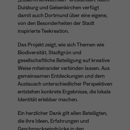
Dieser Cookie teilt der Webseite mit, ob ein
Duisburg und Gelsenkirchen verfügt
Name
_pk_ref.*
Zweck
Besucher im Typo3-Backend angemeldet ist
damit auch Dortmund über eine eigene,
und die Rechte besitzt diese zu verwalten.
von den Besonderheiten der Stadt
Anbieter
Matomo
inspirierte Teekreation.
Laufzeit
6 Monate
Das Projekt zeigt, wie sich Themen wie
Name
cookie_optin
Zweck
Speichert die Herkunft des Besuchers.
Biodiversität, Stadtgrün und
gesellschaftliche Beteiligung auf kreative
Anbieter
Sgalinski
Weise miteinander verbinden lassen. Aus
Laufzeit
1 Monat
gemeinsamen Entdeckungen und dem
Name
MATOMO_SESSID
Austausch unterschiedlicher Perspektiven
Speichert den Zustimmungsstatus des
Anbieter
Matomo
entstehen konkrete Ergebnisse, die lokale
Zweck
Benutzers für Cookies auf der aktuellen
Domäne.
Identität erlebbar machen.
Laufzeit
Sitzung
Ein herzlicher Dank gilt allen Beteiligten,
Temporäre Session-ID, ohne
Zweck
personenbezogene Daten.
die ihre Ideen, Erfahrungen und
Geschmackseindrücke in den