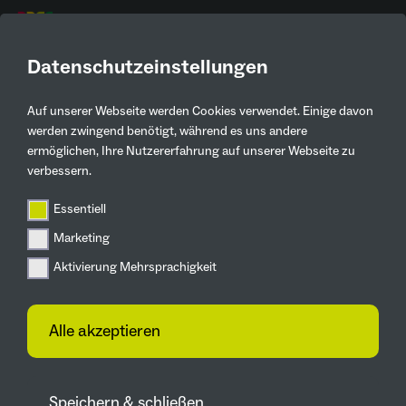
DE
Datenschutzeinstellungen
Auf unserer Webseite werden Cookies verwendet. Einige davon
Aktuelles
werden zwingend benötigt, während es uns andere
ermöglichen, Ihre Nutzererfahrung auf unserer Webseite zu
Zurück
verbessern.
Essentiell
IGA 2027
Marketing
Tee-Workshop
Dortmund hat seine
Aktivierung Mehrsprachigkeit
eigene Teemischung
kreiert
Alle akzeptieren
30.05.2026
Im Rahmen des Projekts
Speichern & schließen