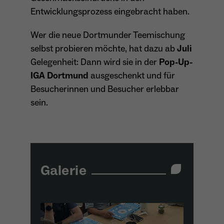
Entwicklungsprozess eingebracht haben.
Name
_ga
Wer die neue Dortmunder Teemischung
selbst probieren möchte, hat dazu ab
Juli
Anbieter
Google Analytics
Gelegenheit: Dann wird sie in der
Pop-Up-
Laufzeit
1 Jahr
IGA Dortmund
ausgeschenkt und für
Besucherinnen und Besucher erlebbar
Zweck
Unterscheidung der Webseitenbesucher.
sein.
Name
_ga_TNS3S6RE8W
Anbieter
Google LLC
Galerie
Laufzeit
2 Jahre
Vergibt eine zufällige, pseudonyme ID, damit
Zweck
erkannt wird, ob ein Besucher neu oder