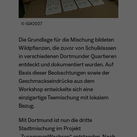
Anbieter
Matomo
Aktivierung Mehrsprachigkeit
Name
PHPSESSID
Laufzeit
13 Monate
© IGA2027
Diese Cookies ermöglichen die automatische Übersetzung
der Website-Inhalte durch GTranslate.
Anbieter
Session Cookies
Dient zur anonymen Wiedererkennung eines
Die Grundlage für die Mischung bildeten
Zweck
Besuchers.
Cookie-Informationen anzeigen
Name
googtrans
Wildpflanzen, die zuvor von Schulklassen
Sessio-Cookie wird beim Schliessen der
Laufzeit
Webseite wieder gelöscht
in verschiedenen Dortmunder Quartieren
Anbieter
GTranslate Inc.
entdeckt und dokumentiert wurden. Auf
PHPs Standard Sitzungs-Identifikation
Laufzeit
1 Jahr
Zweck
Basis dieser Beobachtungen sowie der
Name
_pk_ses*
(Formulare).
Geschmackseindrücke aus dem
Speichert die vom Nutzer gewählte Sprache
Anbieter
Matomo
Workshop entwickelte sich eine
Zweck
für die automatische Übersetzung der
Website.
einzigartige Teemischung mit lokalem
Laufzeit
30 Minuten
Name
be_typo_user
Bezug.
Speichert vorübergehend Daten der
Zweck
Anbieter
TYPO3
aktuellen Sitzung.
Mit Dortmund ist nun die dritte
Stadtmischung im Projekt
Laufzeit
Ende der Sitzung
„ZusammenWachsen“ entstanden. Nach