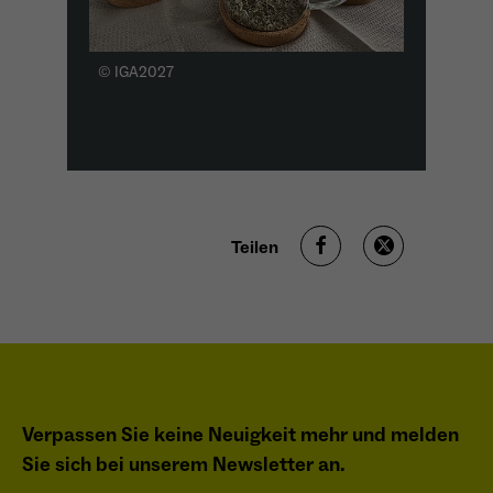
Anbieter
Meta Platforms Inc. (Facebook)
Laufzeit
4 Monate
© IGA2027
- Wiedererkennung von Nutzern zwischen
Websites - Ausspielung personalisierter
Zweck
Werbung - Messung von Conversions aus
Facebook-/Instagram-Werbung
Teilen
Verpassen Sie keine Neuigkeit mehr und melden
Sie sich bei unserem Newsletter an.