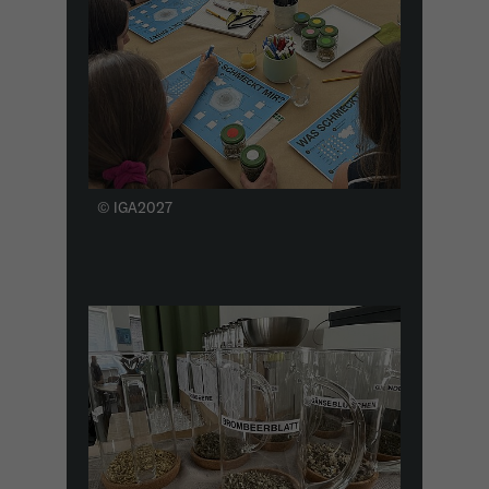
wiederkehrend ist.
Name
_gcl_au
Anbieter
Google LLC
Laufzeit
4 Monate
© IGA2027
- Wird von Google Ads / Google Tag Manager
verwendet - Dient der Conversion-Erfassung
Zweck
und Werbewirksamkeitsmessung - Hilft zu
verstehen, wie Nutzer mit Anzeigen
interagieren
Name
_fbp