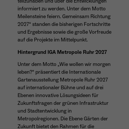
teilzuhaben und über die Entwicklungen
informiert zu werden. Unter dem Motto
Anbieter
Matomo
Aktivierung Mehrsprachigkeit
Meilensteine feiern. Gemeinsam Richtung
Name
PHPSESSID
Laufzeit
13 Monate
2027“ standen die bisherigen Fortschritte
Diese Cookies ermöglichen die automatische Übersetzung
der Website-Inhalte durch GTranslate.
und Ergebnisse sowie die große Vorfreude
Anbieter
Session Cookies
Dient zur anonymen Wiedererkennung eines
Zweck
auf die Projekte im Mittelpunkt.
Besuchers.
Cookie-Informationen anzeigen
Name
googtrans
Sessio-Cookie wird beim Schliessen der
Laufzeit
Hintergrund IGA Metropole Ruhr 2027
Webseite wieder gelöscht
Anbieter
GTranslate Inc.
Unter dem Motto „Wie wollen wir morgen
PHPs Standard Sitzungs-Identifikation
Laufzeit
1 Jahr
Zweck
Name
_pk_ses*
(Formulare).
leben?“ präsentiert die Internationale
Speichert die vom Nutzer gewählte Sprache
Gartenausstellung Metropole Ruhr 2027
Anbieter
Matomo
Zweck
für die automatische Übersetzung der
auf internationaler Bühne und auf drei
Website.
Laufzeit
30 Minuten
Ebenen innovative Lösungsideen für
Name
be_typo_user
Zukunftsfragen der grünen Infrastruktur
Speichert vorübergehend Daten der
Zweck
und Stadtentwicklung in
Anbieter
TYPO3
aktuellen Sitzung.
Metropolregionen. Die Ebene Gärten der
Laufzeit
Ende der Sitzung
Zukunft bietet den Rahmen für die