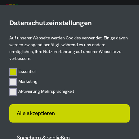
DE
Datenschutzeinstellungen
Auf unserer Webseite werden Cookies verwendet. Einige davon
Aktuelles
werden zwingend benötigt, während es uns andere
ermöglichen, Ihre Nutzererfahrung auf unserer Webseite zu
Zurück
verbessern.
Essentiell
Termin steht!
Eröffnung der IGA 2027
Marketing
am 23. April 2027
Aktivierung Mehrsprachigkeit
Alle akzeptieren
Speichern & schließen