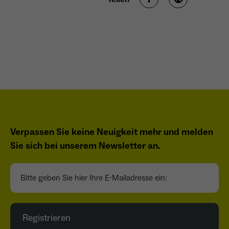
wiederkehrend ist.
Name
_gcl_au
Anbieter
Google LLC
Laufzeit
4 Monate
- Wird von Google Ads / Google Tag Manager
Verpassen Sie keine Neuigkeit mehr und melden
verwendet - Dient der Conversion-Erfassung
Zweck
und Werbewirksamkeitsmessung - Hilft zu
Sie sich bei unserem Newsletter an.
verstehen, wie Nutzer mit Anzeigen
interagieren
Bitte geben Sie hier Ihre E-Mailadresse ein:
Name
_fbp
Registrieren