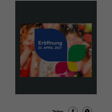
Name
_ga
Anbieter
Google Analytics
Laufzeit
1 Jahr
Zweck
Unterscheidung der Webseitenbesucher.
Name
_ga_TNS3S6RE8W
Anbieter
Google LLC
Laufzeit
2 Jahre
Vergibt eine zufällige, pseudonyme ID, damit
Zweck
erkannt wird, ob ein Besucher neu oder
Teilen