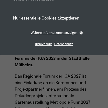
Nur essentielle Cookies akzeptieren
Weitere Informationen anzeigen
Essentiell
Die Bekanntgabe des
Essentielle Cookies werden für grundlegende Funktionen
Impressum
|
Datenschutz
Eröffnungstermins der IGA 2027
der Webseite benötigt. Dadurch ist gewährleistet, dass die
erfolgte im Rahmen des 2. Regionalen
Webseite einwandfrei funktioniert.
Forums der IGA 2027 in der Stadthalle
Cookie-Informationen anzeigen
Name
fe_typo_user
Mülheim.
Anbieter
TYPO3
Das Regionale Forum der IGA 2027 ist
Marketing
Laufzeit
1 Year
eine Einladung an die Kommunen und
Marketing-Cookies werden von uns verwendet, um das
Verhalten der Besuchenden auf der Webseite
Projektpartner*innen, am Prozess des
Dieses Cookie wird verwendet, um Ihre
nachzuvollziehen. Es hilft uns die Nutzererfahrung der
Dekadenprojekts Internationale
Website zu analysieren und die Inhalte zu verbessern.
Zweck
Cookie-Einstellungen für diese Website zu
Gartenausstellung Metropole Ruhr 2027
speichern.
Cookie-Informationen anzeigen
Name
_pk_id*