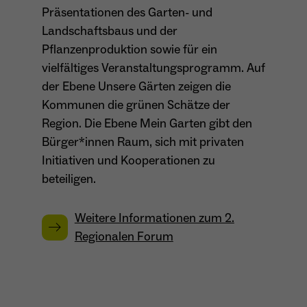
Präsentationen des Garten- und
Dieser Cookie teilt der Webseite mit, ob ein
Name
_pk_ref.*
Landschaftsbaus und der
Zweck
Besucher im Typo3-Backend angemeldet ist
und die Rechte besitzt diese zu verwalten.
Pflanzenproduktion sowie für ein
Anbieter
Matomo
vielfältiges Veranstaltungsprogramm. Auf
Laufzeit
6 Monate
der Ebene Unsere Gärten zeigen die
Kommunen die grünen Schätze der
Name
cookie_optin
Zweck
Speichert die Herkunft des Besuchers.
Region. Die Ebene Mein Garten gibt den
Bürger*innen Raum, sich mit privaten
Anbieter
Sgalinski
Initiativen und Kooperationen zu
Laufzeit
1 Monat
beteiligen.
Name
MATOMO_SESSID
Speichert den Zustimmungsstatus des
Anbieter
Matomo
Zweck
Benutzers für Cookies auf der aktuellen
Weitere Informationen zum 2.
Domäne.
Regionalen Forum
Laufzeit
Sitzung
Temporäre Session-ID, ohne
Zweck
personenbezogene Daten.