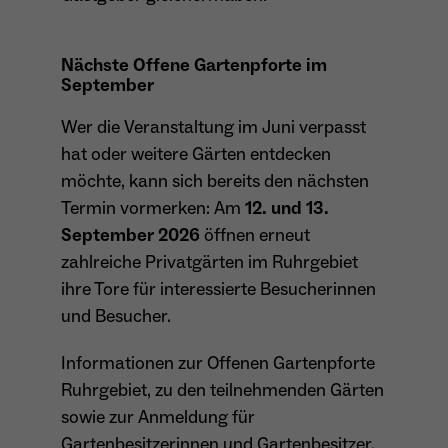
Anbieter
Meta Platforms Inc. (Facebook)
Laufzeit
4 Monate
Nächste Offene Gartenpforte im
September
- Wiedererkennung von Nutzern zwischen
Websites - Ausspielung personalisierter
Wer die Veranstaltung im Juni verpasst
Zweck
Werbung - Messung von Conversions aus
hat oder weitere Gärten entdecken
Facebook-/Instagram-Werbung
möchte, kann sich bereits den nächsten
Termin vormerken: Am
12. und 13.
September 2026
öffnen erneut
zahlreiche Privatgärten im Ruhrgebiet
ihre Tore für interessierte Besucherinnen
und Besucher.
Informationen zur Offenen Gartenpforte
Ruhrgebiet, zu den teilnehmenden Gärten
sowie zur Anmeldung für
Gartenbesitzerinnen und Gartenbesitzer,