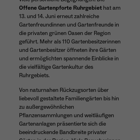
Offene Gartenpforte Ruhrgebiet
hat am
Anbieter
Matomo
13. und 14. Juni erneut zahlreiche
Aktivierung Mehrsprachigkeit
Name
PHPSESSID
Laufzeit
13 Monate
Gartenfreundinnen und Gartenfreunde in
Diese Cookies ermöglichen die automatische Übersetzung
der Website-Inhalte durch GTranslate.
die privaten grünen Oasen der Region
Anbieter
Session Cookies
Dient zur anonymen Wiedererkennung eines
Zweck
geführt. Mehr als 110 Gartenbesitzerinnen
Besuchers.
Cookie-Informationen anzeigen
Name
googtrans
und Gartenbesitzer öffneten ihre Gärten
Sessio-Cookie wird beim Schliessen der
Laufzeit
Webseite wieder gelöscht
Anbieter
GTranslate Inc.
und ermöglichten spannende Einblicke in
die vielfältige Gartenkultur des
PHPs Standard Sitzungs-Identifikation
Laufzeit
1 Jahr
Zweck
Name
_pk_ses*
Ruhrgebiets.
(Formulare).
Speichert die vom Nutzer gewählte Sprache
Anbieter
Matomo
Von naturnahen Rückzugsorten über
Zweck
für die automatische Übersetzung der
liebevoll gestaltete Familiengärten bis hin
Website.
Laufzeit
30 Minuten
zu außergewöhnlichen
Name
be_typo_user
Speichert vorübergehend Daten der
Pflanzensammlungen und weitläufigen
Zweck
Anbieter
TYPO3
aktuellen Sitzung.
Gartenanlagen präsentierte sich die
beeindruckende Bandbreite privater
Laufzeit
Ende der Sitzung