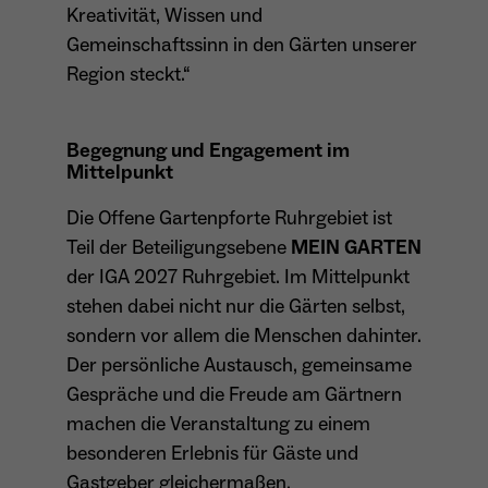
wiederkehrend ist.
Kreativität, Wissen und
Gemeinschaftssinn in den Gärten unserer
Region steckt.“
Name
_gcl_au
Begegnung und Engagement im
Anbieter
Google LLC
Mittelpunkt
Laufzeit
4 Monate
Die Offene Gartenpforte Ruhrgebiet ist
Teil der Beteiligungsebene
MEIN GARTEN
- Wird von Google Ads / Google Tag Manager
der IGA 2027 Ruhrgebiet. Im Mittelpunkt
verwendet - Dient der Conversion-Erfassung
Zweck
und Werbewirksamkeitsmessung - Hilft zu
stehen dabei nicht nur die Gärten selbst,
verstehen, wie Nutzer mit Anzeigen
sondern vor allem die Menschen dahinter.
interagieren
Der persönliche Austausch, gemeinsame
Gespräche und die Freude am Gärtnern
machen die Veranstaltung zu einem
besonderen Erlebnis für Gäste und
Name
_fbp
Gastgeber gleichermaßen.