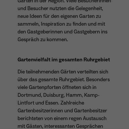
Gärten in der Region. Viele Besucherinnen
Dieser Cookie teilt der Webseite mit, ob ein
und Besucher nutzten die Gelegenheit,
Name
_pk_ref.*
Zweck
Besucher im Typo3-Backend angemeldet ist
neue Ideen für den eigenen Garten zu
und die Rechte besitzt diese zu verwalten.
Anbieter
Matomo
sammeln, Inspiration zu finden und mit
den Gastgeberinnen und Gastgebern ins
Laufzeit
6 Monate
Gespräch zu kommen.
Name
cookie_optin
Zweck
Speichert die Herkunft des Besuchers.
Gartenvielfalt im gesamten Ruhrgebiet
Anbieter
Sgalinski
Die teilnehmenden Gärten verteilten sich
Laufzeit
1 Monat
Name
MATOMO_SESSID
über das gesamte Ruhrgebiet. Besonders
Speichert den Zustimmungsstatus des
viele Gartenpforten öffneten sich in
Anbieter
Matomo
Zweck
Benutzers für Cookies auf der aktuellen
Dortmund, Duisburg, Hamm, Kamp-
Domäne.
Laufzeit
Sitzung
Lintfort und Essen. Zahlreiche
Gartenbesitzerinnen und Gartenbesitzer
Temporäre Session-ID, ohne
Zweck
berichteten von einem regen Austausch
personenbezogene Daten.
mit Gästen, interessanten Gesprächen