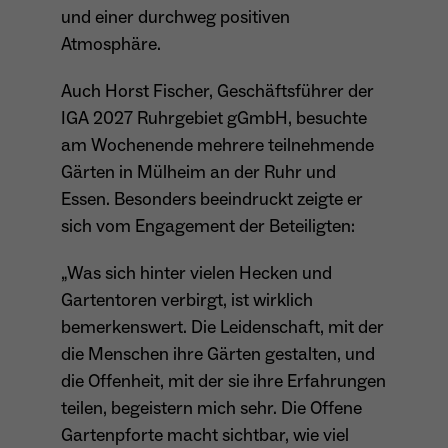
und einer durchweg positiven
Atmosphäre.
Name
_ga
Auch Horst Fischer, Geschäftsführer der
Anbieter
Google Analytics
IGA 2027 Ruhrgebiet gGmbH, besuchte
am Wochenende mehrere teilnehmende
Laufzeit
1 Jahr
Gärten in Mülheim an der Ruhr und
Zweck
Unterscheidung der Webseitenbesucher.
Essen. Besonders beeindruckt zeigte er
sich vom Engagement der Beteiligten:
„Was sich hinter vielen Hecken und
Name
_ga_TNS3S6RE8W
Gartentoren verbirgt, ist wirklich
bemerkenswert. Die Leidenschaft, mit der
Anbieter
Google LLC
die Menschen ihre Gärten gestalten, und
Laufzeit
2 Jahre
die Offenheit, mit der sie ihre Erfahrungen
teilen, begeistern mich sehr. Die Offene
Vergibt eine zufällige, pseudonyme ID, damit
Gartenpforte macht sichtbar, wie viel
Zweck
erkannt wird, ob ein Besucher neu oder