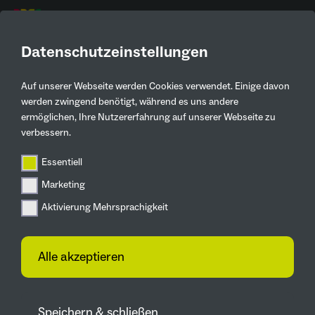
DE
Datenschutzeinstellungen
Auf unserer Webseite werden Cookies verwendet. Einige davon
Aktuelles
werden zwingend benötigt, während es uns andere
ermöglichen, Ihre Nutzererfahrung auf unserer Webseite zu
Zurück
verbessern.
Essentiell
IGA 2027
Marketing
Gartenvielfalt im
Aktivierung Mehrsprachigkeit
gesamten Ruhrgebiet
15.06.2026
Alle akzeptieren
Große Resonanz bei der Offenen
Gartenpforte Ruhrgebiet: Über 110
Speichern & schließen
Privatgärten öffneten ihre Tore. Die