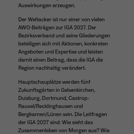
wiederkehrend ist.
Auswirkungen erzeugen.
Der Weltacker ist nur einer von vielen
AWO-Beiträgen zur IGA 2027. Der
Name
_gcl_au
Bezirksverband und seine Gliederungen
beteiligen sich mit Aktionen, konkreten
Anbieter
Google LLC
Angeboten und Expertise und leisten
Laufzeit
4 Monate
damit einen Beitrag, dass die IGA die
Region nachhaltig verändert.
- Wird von Google Ads / Google Tag Manager
verwendet - Dient der Conversion-Erfassung
Hauptschauplätze werden fünf
Zweck
und Werbewirksamkeitsmessung - Hilft zu
Zukunftsgärten in Gelsenkirchen,
verstehen, wie Nutzer mit Anzeigen
interagieren
Duisburg, Dortmund, Castrop-
Rauxel/Recklinghausen und
Bergkamen/Lünen sein. Die Leitfragen
der IGA 2027 sind: Wie sieht das
Name
_fbp
Zusammenleben von Morgen aus? Wie