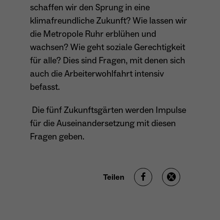
schaffen wir den Sprung in eine
Anbieter
Meta Platforms Inc. (Facebook)
klimafreundliche Zukunft? Wie lassen wir
Laufzeit
4 Monate
die Metropole Ruhr erblühen und
wachsen? Wie geht soziale Gerechtigkeit
- Wiedererkennung von Nutzern zwischen
für alle? Dies sind Fragen, mit denen sich
Websites - Ausspielung personalisierter
Zweck
Werbung - Messung von Conversions aus
auch die Arbeiterwohlfahrt intensiv
Facebook-/Instagram-Werbung
befasst.
Die fünf Zukunftsgärten werden Impulse
für die Auseinandersetzung mit diesen
Fragen geben.
Teilen