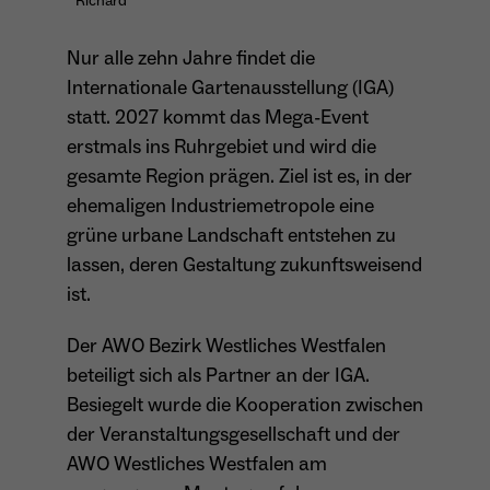
Richard
Anbieter
Matomo
Nur alle zehn Jahre findet die
Aktivierung Mehrsprachigkeit
Name
PHPSESSID
Laufzeit
13 Monate
Internationale Gartenausstellung (IGA)
Diese Cookies ermöglichen die automatische Übersetzung
der Website-Inhalte durch GTranslate.
statt. 2027 kommt das Mega-Event
Anbieter
Session Cookies
Dient zur anonymen Wiedererkennung eines
Zweck
erstmals ins Ruhrgebiet und wird die
Besuchers.
Cookie-Informationen anzeigen
Name
googtrans
gesamte Region prägen. Ziel ist es, in der
Sessio-Cookie wird beim Schliessen der
Laufzeit
Webseite wieder gelöscht
Anbieter
GTranslate Inc.
ehemaligen Industriemetropole eine
grüne urbane Landschaft entstehen zu
PHPs Standard Sitzungs-Identifikation
Laufzeit
1 Jahr
Zweck
Name
_pk_ses*
lassen, deren Gestaltung zukunftsweisend
(Formulare).
ist.
Speichert die vom Nutzer gewählte Sprache
Anbieter
Matomo
Zweck
für die automatische Übersetzung der
Der AWO Bezirk Westliches Westfalen
Website.
Laufzeit
30 Minuten
beteiligt sich als Partner an der IGA.
Name
be_typo_user
Speichert vorübergehend Daten der
Besiegelt wurde die Kooperation zwischen
Zweck
Anbieter
TYPO3
aktuellen Sitzung.
der Veranstaltungsgesellschaft und der
AWO Westliches Westfalen am
Laufzeit
Ende der Sitzung