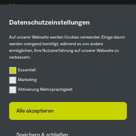
DE
Datenschutzeinstellungen
Auf unserer Webseite werden Cookies verwendet. Einige davon
Aktuelles
werden zwingend benötigt, während es uns andere
ermöglichen, Ihre Nutzererfahrung auf unserer Webseite zu
Zurück
verbessern.
Essentiell
IGA 2027
Marketing
IGA 2027: AWO
Aktivierung Mehrsprachigkeit
Bezirksverband
gestaltet
Alle akzeptieren
Gartenausstellung mit
17.09.2024
Speichern & schließen