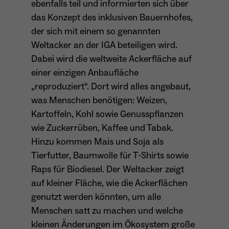
ebenfalls teil und informierten sich über
das Konzept des inklusiven Bauernhofes,
der sich mit einem so genannten
Name
_ga
Weltacker an der IGA beteiligen wird.
Anbieter
Google Analytics
Dabei wird die weltweite Ackerfläche auf
einer einzigen Anbaufläche
Laufzeit
1 Jahr
„reproduziert“. Dort wird alles angebaut,
Zweck
Unterscheidung der Webseitenbesucher.
was Menschen benötigen: Weizen,
Kartoffeln, Kohl sowie Genusspflanzen
wie Zuckerrüben, Kaffee und Tabak.
Hinzu kommen Mais und Soja als
Name
_ga_TNS3S6RE8W
Tierfutter, Baumwolle für T-Shirts sowie
Anbieter
Google LLC
Raps für Biodiesel. Der Weltacker zeigt
auf kleiner Fläche, wie die Ackerflächen
Laufzeit
2 Jahre
genutzt werden könnten, um alle
Menschen satt zu machen und welche
Vergibt eine zufällige, pseudonyme ID, damit
Zweck
erkannt wird, ob ein Besucher neu oder
kleinen Änderungen im Ökosystem große