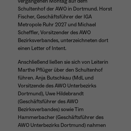
vergangenen Montag auf dem
Dieser Cookie teilt der Webseite mit, ob ein
Schultenhof der AWO in Dortmund. Horst
Name
_pk_ref.*
Zweck
Besucher im Typo3-Backend angemeldet ist
Fischer, Geschäftsführer der IGA
und die Rechte besitzt diese zu verwalten.
Anbieter
Matomo
Metropole Ruhr 2027 und Michael
Scheffler, Vorsitzender des AWO
Laufzeit
6 Monate
Bezirksverbandes, unterzeichneten dort
einen Letter of Intent.
Name
cookie_optin
Zweck
Speichert die Herkunft des Besuchers.
Anbieter
Sgalinski
Anschließend ließen sie sich von Leiterin
Marthe Pflüger über den Schultenhof
Laufzeit
1 Monat
Name
MATOMO_SESSID
führen. Anja Butschkau (MdL und
Vorsitzende des AWO Unterbezirks
Speichert den Zustimmungsstatus des
Anbieter
Matomo
Zweck
Benutzers für Cookies auf der aktuellen
Dortmund), Uwe Hildebrandt
Domäne.
(Geschäftsführer des AWO
Laufzeit
Sitzung
Bezirksverbandes) sowie Tim
Temporäre Session-ID, ohne
Hammerbacher (Geschäftsführer des
Zweck
personenbezogene Daten.
AWO Unterbezirks Dortmund) nahmen