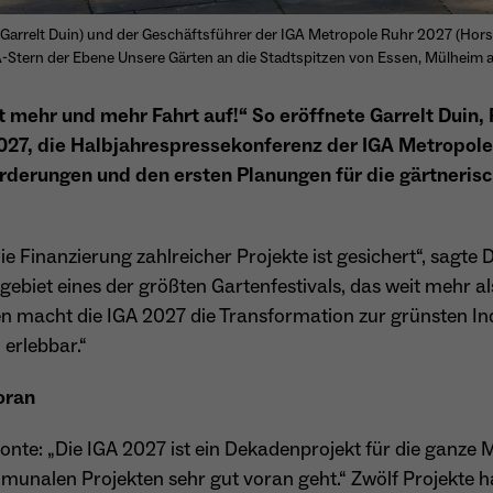
besitzt diese zu verwalten.
Name
_pk_ref.*
 Garrelt Duin) und der Geschäftsführer der IGA Metropole Ruhr 2027 (Hor
-Stern der Ebene Unsere Gärten an die Stadtspitzen von Essen, Mülheim 
Anbieter
Matomo
Name
cookie_optin
Laufzeit
6 Monate
 mehr und mehr Fahrt auf!“ So eröffnete Garrelt Duin,
027, die Halbjahrespressekonferenz der IGA Metropole
Anbieter
Sgalinski
Zweck
Speichert die Herkunft des Besuchers.
rderungen und den ersten Planungen für die gärtnerisc
Laufzeit
1 Monat
Speichert den Zustimmungsstatus des Benutzers
ie Finanzierung zahlreicher Projekte ist gesichert“, sagte 
Zweck
Name
MATOMO_SESSID
für Cookies auf der aktuellen Domäne.
gebiet eines der größten Gartenfestivals, das weit mehr a
Anbieter
Matomo
en macht die IGA 2027 die Transformation zur grünsten In
 erlebbar.“
Laufzeit
Sitzung
oran
Temporäre Session-ID, ohne personenbezogene
Zweck
Daten.
onte: „Die IGA 2027 ist ein Dekadenprojekt für die ganze 
munalen Projekten sehr gut voran geht.“ Zwölf Projekte h