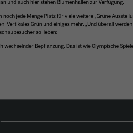
 an und auch hier stehen Blumenhallen zur Verfügung.
- Wiedererkennung von Nutzern zwischen Websites -
n noch jede Menge Platz für viele weitere „Grüne Ausstel
Zweck
Ausspielung personalisierter Werbung - Messung
von Conversions aus Facebook-/Instagram-Werbung
n, Vertikales Grün und einiges mehr. „Und überall werden
schaubesucher so lieben:
ch wechselnder Bepflanzung. Das ist wie Olympische Spiele