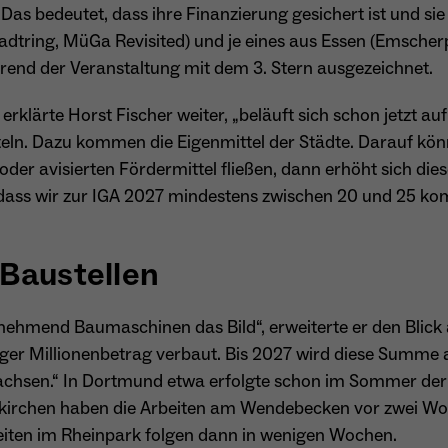
. Das bedeutet, dass ihre Finanzierung gesichert ist und s
Name
_ga
adtring, MüGa Revisited) und je eines aus Essen (Emscher
end der Veranstaltung mit dem 3. Stern ausgezeichnet.
Anbieter
Google Analytics
erklärte Horst Fischer weiter, „beläuft sich schon jetzt au
Laufzeit
1 Jahr
ln. Dazu kommen die Eigenmittel der Städte. Darauf können
Zweck
Unterscheidung der Webseitenbesucher.
 oder avisierten Fördermittel fließen, dann erhöht sich d
, dass wir zur IGA 2027 mindestens zwischen 20 und 25 
Name
_ga_TNS3S6RE8W
Baustellen
Anbieter
Google LLC
ehmend Baumaschinen das Bild“, erweiterte er den Blick 
Laufzeit
2 Jahre
elliger Millionenbetrag verbaut. Bis 2027 wird diese Summe
achsen.“ In Dortmund etwa erfolgte schon im Sommer der 
Vergibt eine zufällige, pseudonyme ID, damit erkannt
Zweck
nkirchen haben die Arbeiten am Wendebecken vor zwei W
wird, ob ein Besucher neu oder wiederkehrend ist.
beiten im Rheinpark folgen dann in wenigen Wochen.