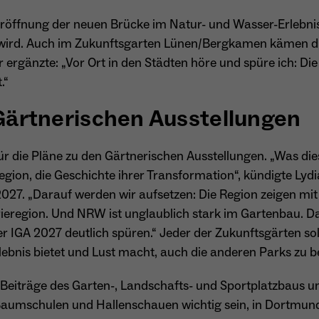
Eröffnung der neuen Brücke im Natur- und Wasser-Erlebn
n wird. Auch im Zukunftsgarten Lünen/Bergkamen kämen di
Name
_gcl_au
r ergänzte: „Vor Ort in den Städten höre und spüre ich: Di
Anbieter
Google LLC
.“
Laufzeit
4 Monate
 Gärtnerischen Ausstellungen
- Wird von Google Ads / Google Tag Manager
verwendet - Dient der Conversion-Erfassung und
für die Pläne zu den Gärtnerischen Ausstellungen. „Was 
Zweck
Werbewirksamkeitsmessung - Hilft zu verstehen, wie
egion, die Geschichte ihrer Transformation“, kündigte Lydia
Nutzer mit Anzeigen interagieren
2027. „Darauf werden wir aufsetzen: Die Region zeigen m
eregion. Und NRW ist unglaublich stark im Gartenbau. Das 
r IGA 2027 deutlich spüren.“ Jeder der Zukunftsgärten 
Name
_fbp
rlebnis bietet und Lust macht, auch die anderen Parks zu 
Anbieter
Meta Platforms Inc. (Facebook)
 Beiträge des Garten-, Landschafts- und Sportplatzbaus u
aumschulen und Hallenschauen wichtig sein, in Dortmun
Laufzeit
4 Monate