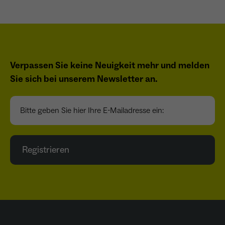
Name
_ga
Anbieter
Google Analytics
Verpassen Sie keine Neuigkeit mehr und melden
Laufzeit
1 Jahr
Sie sich bei unserem Newsletter an.
Zweck
Unterscheidung der Webseitenbesucher.
Bitte geben Sie hier Ihre E-Mailadresse ein:
Name
_ga_TNS3S6RE8W
Registrieren
Anbieter
Google LLC
Laufzeit
2 Jahre
Vergibt eine zufällige, pseudonyme ID, damit
Zweck
erkannt wird, ob ein Besucher neu oder