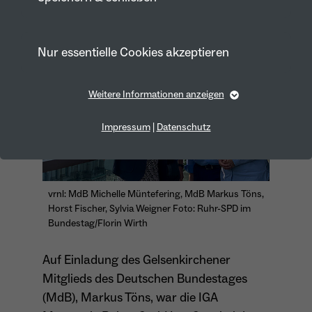
Nur essentielle Cookies akzeptieren
Weitere Informationen anzeigen
Essentiell
Essentielle Cookies werden für grundlegende Funktionen
Impressum
|
Datenschutz
der Webseite benötigt. Dadurch ist gewährleistet, dass die
Webseite einwandfrei funktioniert.
Cookie-Informationen anzeigen
Name
fe_typo_user
vrnl: MdB Michelle Müntefering, MdB Markus Töns,
Anbieter
TYPO3
Horst Fischer, Sylvia Weigner Foto: Ruhr-SPD im
Marketing
Bundestag/Florin Wirth
Laufzeit
1 Year
Marketing-Cookies werden von uns verwendet, um das
Verhalten der Besuchenden auf der Webseite
Auf Einladung des Gelsenkirchener
Dieses Cookie wird verwendet, um Ihre
nachzuvollziehen. Es hilft uns die Nutzererfahrung der
Website zu analysieren und die Inhalte zu verbessern.
Mitglieds des Deutschen Bundestages
Zweck
Cookie-Einstellungen für diese Website zu
speichern.
(MdB), Markus Töns, war die IGA
Cookie-Informationen anzeigen
Name
_pk_id*