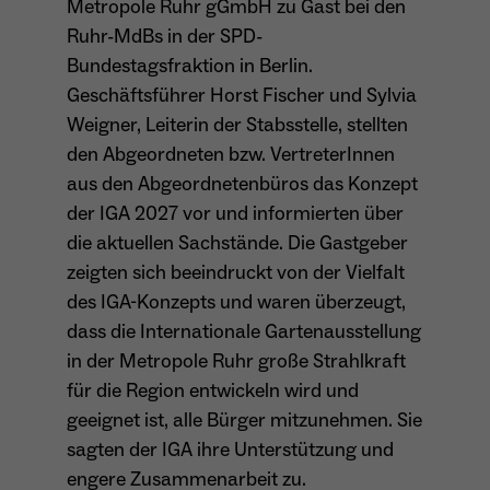
Metropole Ruhr gGmbH zu Gast bei den
Ruhr-MdBs in der SPD-
Anbieter
Matomo
Aktivierung Mehrsprachigkeit
Bundestagsfraktion in Berlin.
Name
PHPSESSID
Laufzeit
13 Monate
Geschäftsführer Horst Fischer und Sylvia
Diese Cookies ermöglichen die automatische Übersetzung
der Website-Inhalte durch GTranslate.
Weigner, Leiterin der Stabsstelle, stellten
Anbieter
Session Cookies
Dient zur anonymen Wiedererkennung eines
Zweck
den Abgeordneten bzw. VertreterInnen
Besuchers.
Cookie-Informationen anzeigen
Name
googtrans
Sessio-Cookie wird beim Schliessen der
aus den Abgeordnetenbüros das Konzept
Laufzeit
Webseite wieder gelöscht
Anbieter
GTranslate Inc.
der IGA 2027 vor und informierten über
die aktuellen Sachstände. Die Gastgeber
PHPs Standard Sitzungs-Identifikation
Laufzeit
1 Jahr
Zweck
Name
_pk_ses*
(Formulare).
zeigten sich beeindruckt von der Vielfalt
Speichert die vom Nutzer gewählte Sprache
des IGA-Konzepts und waren überzeugt,
Anbieter
Matomo
Zweck
für die automatische Übersetzung der
dass die Internationale Gartenausstellung
Website.
Laufzeit
30 Minuten
in der Metropole Ruhr große Strahlkraft
Name
be_typo_user
für die Region entwickeln wird und
Speichert vorübergehend Daten der
Zweck
geeignet ist, alle Bürger mitzunehmen. Sie
Anbieter
TYPO3
aktuellen Sitzung.
sagten der IGA ihre Unterstützung und
Laufzeit
Ende der Sitzung
engere Zusammenarbeit zu.