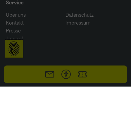
Service
wiederkehrend ist.
Über uns
Datenschutz
Kontakt
Impressum
Presse
Name
_gcl_au
Join us!
Anbieter
Google LLC
Laufzeit
4 Monate
- Wird von Google Ads / Google Tag Manager
verwendet - Dient der Conversion-Erfassung
Zweck
und Werbewirksamkeitsmessung - Hilft zu
verstehen, wie Nutzer mit Anzeigen
interagieren
Name
_fbp
© IGA 2027 Ruhrgebiet gGmbH