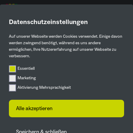
DE
Datenschutzeinstellungen
Auf unserer Webseite werden Cookies verwendet. Einige davon
Aktuelles
werden zwingend benötigt, während es uns andere
ermöglichen, Ihre Nutzererfahrung auf unserer Webseite zu
Zurück
verbessern.
Essentiell
News
Marketing
IGA 2027 zu Gast in
Aktivierung Mehrsprachigkeit
Berlin
22.06.2023
Alle akzeptieren
Ruhr-MdBs informieren sich über
Internationale Gartenausstellung in der
Speichern & schließen
Metropole Ruhr