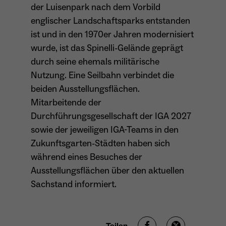
der Luisenpark nach dem Vorbild
Anbieter
Matomo
englischer Landschaftsparks entstanden
Aktivierung Mehrsprachigkeit
ist und in den 1970er Jahren modernisiert
Name
PHPSESSID
Laufzeit
13 Monate
Diese Cookies ermöglichen die automatische Übersetzung
wurde, ist das Spinelli-Gelände geprägt
der Website-Inhalte durch GTranslate.
Anbieter
Session Cookies
Dient zur anonymen Wiedererkennung eines
durch seine ehemals militärische
Zweck
Besuchers.
Cookie-Informationen anzeigen
Name
googtrans
Nutzung. Eine Seilbahn verbindet die
Sessio-Cookie wird beim Schliessen der
Laufzeit
beiden Ausstellungsflächen.
Webseite wieder gelöscht
Anbieter
GTranslate Inc.
Mitarbeitende der
PHPs Standard Sitzungs-Identifikation
Durchführungsgesellschaft der IGA 2027
Laufzeit
1 Jahr
Zweck
Name
_pk_ses*
(Formulare).
sowie der jeweiligen IGA-Teams in den
Speichert die vom Nutzer gewählte Sprache
Anbieter
Matomo
Zukunftsgarten-Städten haben sich
Zweck
für die automatische Übersetzung der
während eines Besuches der
Website.
Laufzeit
30 Minuten
Ausstellungsflächen über den aktuellen
Name
be_typo_user
Sachstand informiert.
Speichert vorübergehend Daten der
Zweck
Anbieter
TYPO3
aktuellen Sitzung.
Laufzeit
Ende der Sitzung