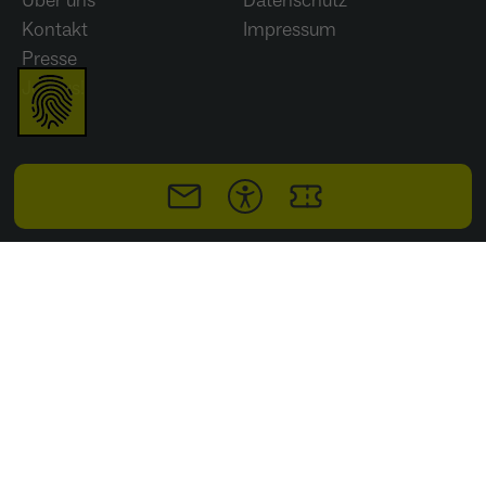
Über uns
Datenschutz
wiederkehrend ist.
Kontakt
Impressum
Presse
Join us!
Name
_gcl_au
Anbieter
Google LLC
Laufzeit
4 Monate
- Wird von Google Ads / Google Tag Manager
verwendet - Dient der Conversion-Erfassung
Zweck
und Werbewirksamkeitsmessung - Hilft zu
verstehen, wie Nutzer mit Anzeigen
interagieren
© IGA 2027 Ruhrgebiet gGmbH
Name
_fbp