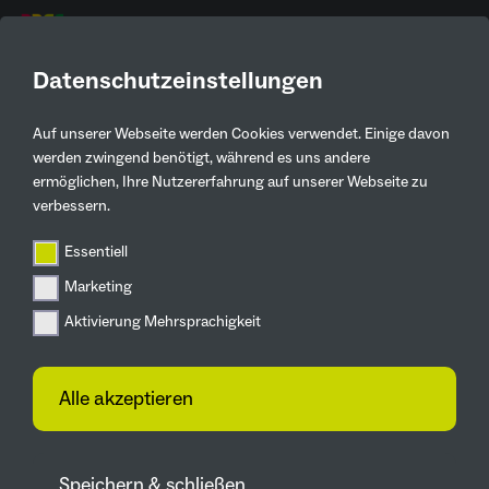
DE
Datenschutzeinstellungen
Auf unserer Webseite werden Cookies verwendet. Einige davon
Aktuelles
werden zwingend benötigt, während es uns andere
ermöglichen, Ihre Nutzererfahrung auf unserer Webseite zu
Zurück
verbessern.
Essentiell
News
Marketing
Interessante Einblicke in
Aktivierung Mehrsprachigkeit
das Gartenschaugelände
in Mannheim
Alle akzeptieren
24.11.2022
Mitglieder des IGA-Teams besuchen die
Speichern & schließen
BUGA 2023