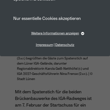
Nur essentielle Cookies akzeptieren
Weitere Informationen anzeigen
Essentiell
Essentielle Cookies werden für grundlegende Funktionen
Impressum
|
Datenschutz
Bürgermeister Jürgen Kleine-Frauns (3.v.l.) und
der Webseite benötigt. Dadurch ist gewährleistet, dass die
Webseite einwandfrei funktioniert.
sein Bergkamener Amtskollege Bernd Schäfer
(3.v.r.) begrüßten die Gäste zum Spatenstich auf
Cookie-Informationen anzeigen
Name
fe_typo_user
dem Lüner IGA-Gelände, darunter
Regionaldirektorin Karola Geiß-Netthöfel (r.) und
Anbieter
TYPO3
IGA 2027-Geschäftsführerin Nina Frense (2.v.r.). | ©
Marketing
Stadt Lünen
Laufzeit
1 Year
Marketing-Cookies werden von uns verwendet, um das
Verhalten der Besuchenden auf der Webseite
Mit dem Spatenstich für die beiden
Dieses Cookie wird verwendet, um Ihre
nachzuvollziehen. Es hilft uns die Nutzererfahrung der
Website zu analysieren und die Inhalte zu verbessern.
Brückenbauwerke des IGA-Radweges ist
Zweck
Cookie-Einstellungen für diese Website zu
speichern.
am 7. Februar der Startschuss für ein
Cookie-Informationen anzeigen
Name
_pk_id*