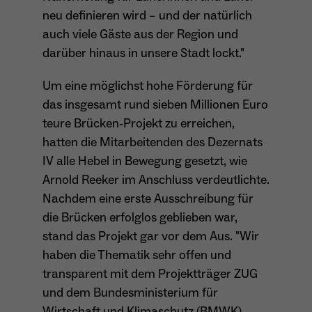
neu definieren wird – und der natürlich
auch viele Gäste aus der Region und
Name
_ga
darüber hinaus in unsere Stadt lockt."
Anbieter
Google Analytics
Um eine möglichst hohe Förderung für
Laufzeit
1 Jahr
das insgesamt rund sieben Millionen Euro
teure Brücken-Projekt zu erreichen,
Zweck
Unterscheidung der Webseitenbesucher.
hatten die Mitarbeitenden des Dezernats
IV alle Hebel in Bewegung gesetzt, wie
Arnold Reeker im Anschluss verdeutlichte.
Nachdem eine erste Ausschreibung für
Name
_ga_TNS3S6RE8W
die Brücken erfolglos geblieben war,
Anbieter
Google LLC
stand das Projekt gar vor dem Aus. "Wir
haben die Thematik sehr offen und
Laufzeit
2 Jahre
transparent mit dem Projektträger ZUG
Vergibt eine zufällige, pseudonyme ID, damit
und dem Bundesministerium für
Zweck
erkannt wird, ob ein Besucher neu oder
Wirtschaft und Klimaschutz (BMWK)