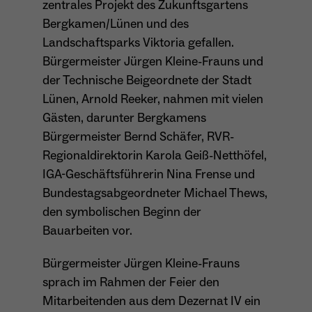
zentrales Projekt des Zukunftsgartens
Bergkamen/Lünen und des
Anbieter
Matomo
Aktivierung Mehrsprachigkeit
Landschaftsparks Viktoria gefallen.
Name
PHPSESSID
Laufzeit
13 Monate
Bürgermeister Jürgen Kleine-Frauns und
Diese Cookies ermöglichen die automatische Übersetzung
der Website-Inhalte durch GTranslate.
der Technische Beigeordnete der Stadt
Anbieter
Session Cookies
Dient zur anonymen Wiedererkennung eines
Zweck
Lünen, Arnold Reeker, nahmen mit vielen
Besuchers.
Cookie-Informationen anzeigen
Name
googtrans
Sessio-Cookie wird beim Schliessen der
Gästen, darunter Bergkamens
Laufzeit
Webseite wieder gelöscht
Anbieter
GTranslate Inc.
Bürgermeister Bernd Schäfer, RVR-
Regionaldirektorin Karola Geiß-Netthöfel,
PHPs Standard Sitzungs-Identifikation
Laufzeit
1 Jahr
Zweck
Name
_pk_ses*
(Formulare).
IGA-Geschäftsführerin Nina Frense und
Speichert die vom Nutzer gewählte Sprache
Bundestagsabgeordneter Michael Thews,
Anbieter
Matomo
Zweck
für die automatische Übersetzung der
den symbolischen Beginn der
Website.
Laufzeit
30 Minuten
Bauarbeiten vor.
Name
be_typo_user
Speichert vorübergehend Daten der
Bürgermeister Jürgen Kleine-Frauns
Zweck
Anbieter
TYPO3
aktuellen Sitzung.
sprach im Rahmen der Feier den
Laufzeit
Ende der Sitzung
Mitarbeitenden aus dem Dezernat IV ein