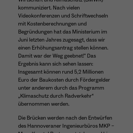
wiederkehrend ist.
kommuniziert. Nach vielen
Videokonferenzen und Schriftwechseln
mit Kostenberechnungen und
Begründungen hat das Ministerium im
Name
_gcl_au
Juni letzten Jahres zugesagt, dass wir
Anbieter
Google LLC
einen Erhöhungsantrag stellen können.
Damit war der Weg geebnet!" Das
Laufzeit
4 Monate
Ergebnis kann sich sehen lassen:
- Wird von Google Ads / Google Tag Manager
Insgesamt können rund 5,2 Millionen
verwendet - Dient der Conversion-Erfassung
Euro der Baukosten durch Fördergelder
Zweck
und Werbewirksamkeitsmessung - Hilft zu
unter anderem durch das Programm
verstehen, wie Nutzer mit Anzeigen
„Klimaschutz durch Radverkehr“
interagieren
übernommen werden.
Die Brücken werden nach den Entwürfen
Name
_fbp
des Hannoveraner Ingenieurbüros MKP –