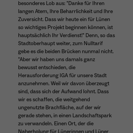
besonderes Lob aus: "Danke für Ihren
Dieser Cookie teilt der Webseite mit, ob ein
Name
_pk_ref.*
langen Atem, Ihre Beharrlichkeit und Ihre
Zweck
Besucher im Typo3-Backend angemeldet ist
Zuversicht. Dass wir heute ein für Lünen
und die Rechte besitzt diese zu verwalten.
Anbieter
Matomo
so wichtiges Projekt beginnen können, ist
hauptsächlich Ihr Verdienst!" Denn, so das
Laufzeit
6 Monate
Stadtoberhaupt weiter, zum Nulltarif
Name
cookie_optin
Zweck
Speichert die Herkunft des Besuchers.
gebe es die beiden Brücken nunmal nicht.
"Aber wir haben uns damals ganz
Anbieter
Sgalinski
bewusst entschieden, die
Laufzeit
1 Monat
Herausforderung IGA für unsere Stadt
Name
MATOMO_SESSID
anzunehmen. Weil wir davon überzeugt
Speichert den Zustimmungsstatus des
Anbieter
Matomo
sind, dass sich der Aufwand lohnt. Dass
Zweck
Benutzers für Cookies auf der aktuellen
wir es schaffen, die weitgehend
Domäne.
Laufzeit
Sitzung
ungenutzte Brachfläche, auf der wir
gerade stehen, in einen Landschaftspark
Temporäre Session-ID, ohne
Zweck
personenbezogene Daten.
zu verwandeln. Einen Ort, der die
Naherholung für Lünerinnen und Lüner