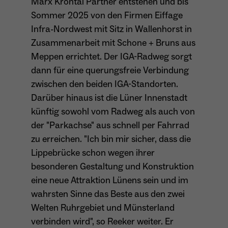
Marx Krontal Partner entstehen und bis
Anbieter
Meta Platforms Inc. (Facebook)
Sommer 2025 von den Firmen Eiffage
Infra-Nordwest mit Sitz in Wallenhorst in
Laufzeit
4 Monate
Zusammenarbeit mit Schone + Bruns aus
- Wiedererkennung von Nutzern zwischen
Meppen errichtet. Der IGA-Radweg sorgt
Websites - Ausspielung personalisierter
Zweck
dann für eine querungsfreie Verbindung
Werbung - Messung von Conversions aus
zwischen den beiden IGA-Standorten.
Facebook-/Instagram-Werbung
Darüber hinaus ist die Lüner Innenstadt
künftig sowohl vom Radweg als auch von
der "Parkachse" aus schnell per Fahrrad
zu erreichen. "Ich bin mir sicher, dass die
Lippebrücke schon wegen ihrer
besonderen Gestaltung und Konstruktion
eine neue Attraktion Lünens sein und im
wahrsten Sinne das Beste aus den zwei
Welten Ruhrgebiet und Münsterland
verbinden wird", so Reeker weiter. Er