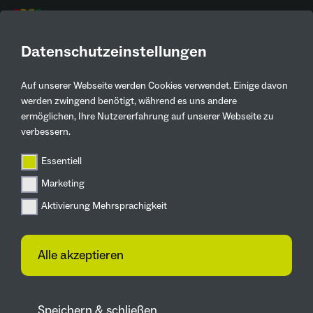
DE
Datenschutzeinstellungen
Auf unserer Webseite werden Cookies verwendet. Einige davon
Aktuelles
werden zwingend benötigt, während es uns andere
ermöglichen, Ihre Nutzererfahrung auf unserer Webseite zu
Zurück
verbessern.
Essentiell
Zukunftsgärten
Marketing
Spatenstich für zwei
Aktivierung Mehrsprachigkeit
Brücken des IGA-
Radweges in Lünen
Alle akzeptieren
Speichern & schließen