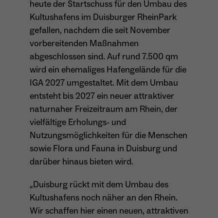
heute der Startschuss für den Umbau des
Anbieter
Matomo
Kultushafens im Duisburger RheinPark
Aktivierung Mehrsprachigkeit
gefallen, nachdem die seit November
Name
PHPSESSID
Laufzeit
13 Monate
Diese Cookies ermöglichen die automatische Übersetzung
vorbereitenden Maßnahmen
der Website-Inhalte durch GTranslate.
abgeschlossen sind. Auf rund 7.500 qm
Anbieter
Session Cookies
Dient zur anonymen Wiedererkennung eines
Zweck
Besuchers.
wird ein ehemaliges Hafengelände für die
Cookie-Informationen anzeigen
Name
googtrans
Sessio-Cookie wird beim Schliessen der
IGA 2027 umgestaltet. Mit dem Umbau
Laufzeit
Webseite wieder gelöscht
Anbieter
GTranslate Inc.
entsteht bis 2027 ein neuer attraktiver
naturnaher Freizeitraum am Rhein, der
PHPs Standard Sitzungs-Identifikation
Laufzeit
1 Jahr
Zweck
Name
_pk_ses*
(Formulare).
vielfältige Erholungs- und
Speichert die vom Nutzer gewählte Sprache
Nutzungsmöglichkeiten für die Menschen
Anbieter
Matomo
Zweck
für die automatische Übersetzung der
sowie Flora und Fauna in Duisburg und
Website.
Laufzeit
30 Minuten
darüber hinaus bieten wird.
Name
be_typo_user
Speichert vorübergehend Daten der
Zweck
„Duisburg rückt mit dem Umbau des
Anbieter
TYPO3
aktuellen Sitzung.
Kultushafens noch näher an den Rhein.
Laufzeit
Ende der Sitzung
Wir schaffen hier einen neuen, attraktiven