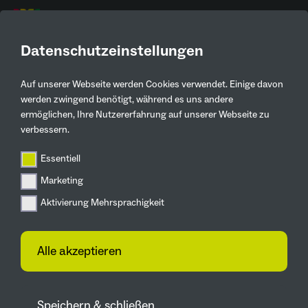
DE
Datenschutzeinstellungen
Auf unserer Webseite werden Cookies verwendet. Einige davon
Aktuelles
werden zwingend benötigt, während es uns andere
ermöglichen, Ihre Nutzererfahrung auf unserer Webseite zu
Zurück
verbessern.
Essentiell
Zukunftsgärten
Marketing
Umbau des
Aktivierung Mehrsprachigkeit
Kultushafens im
RheinPark Duisburg
Alle akzeptieren
startet
15.05.2025
Speichern & schließen