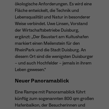
ökologische Anforderungen. Es wird eine
Fläche entwickelt, die Technik und
Name
_ga
Lebensqualität und Natur in besonderer
Weise verbindet. Uwe Linsen, Vorstand
Anbieter
Google Analytics
der Wirtschaftsbetriebe Duisburg,
Laufzeit
1 Jahr
ergänzt: „Der Baustart am Kultushafen
markiert einen Meilenstein für den
Zweck
Unterscheidung der Webseitenbesucher.
RheinPark und die Stadt Duisburg. An
diesem Ort sind die wenigsten Duisburger
– und auch Hochfelder – jemals in ihrem
Name
Leben gewesen.“
_ga_TNS3S6RE8W
Anbieter
Neuer Panoramablick
Google LLC
Laufzeit
2 Jahre
Eine Rampe mit Panoramablick führt
künftig zum sogenannten 800 qm großen
Vergibt eine zufällige, pseudonyme ID, damit
Hafenbalkon, der Besucherinnen und
Zweck
erkannt wird, ob ein Besucher neu oder