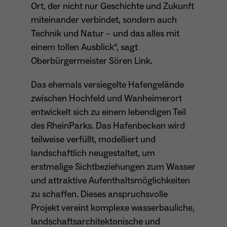
Ort, der nicht nur Geschichte und Zukunft
Dieser Cookie teilt der Webseite mit, ob ein
Name
_pk_ref.*
miteinander verbindet, sondern auch
Zweck
Besucher im Typo3-Backend angemeldet ist
Technik und Natur – und das alles mit
und die Rechte besitzt diese zu verwalten.
Anbieter
Matomo
einem tollen Ausblick“, sagt
Oberbürgermeister Sören Link.
Laufzeit
6 Monate
Name
cookie_optin
Zweck
Speichert die Herkunft des Besuchers.
Das ehemals versiegelte Hafengelände
zwischen Hochfeld und Wanheimerort
Anbieter
Sgalinski
entwickelt sich zu einem lebendigen Teil
des RheinParks. Das Hafenbecken wird
Laufzeit
1 Monat
Name
MATOMO_SESSID
teilweise verfüllt, modelliert und
Speichert den Zustimmungsstatus des
landschaftlich neugestaltet, um
Anbieter
Matomo
Zweck
Benutzers für Cookies auf der aktuellen
erstmalige Sichtbeziehungen zum Wasser
Domäne.
Laufzeit
Sitzung
und attraktive Aufenthaltsmöglichkeiten
zu schaffen. Dieses anspruchsvolle
Temporäre Session-ID, ohne
Zweck
Projekt vereint komplexe wasserbauliche,
personenbezogene Daten.
landschaftsarchitektonische und