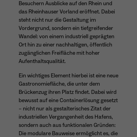
Besuchern Ausblicke auf den Rhein und
wiederkehrend ist.
das Rheinhauser Vorland eröffnet. Dabei
steht nicht nur die Gestaltung im
Vordergrund, sondern ein tiefgreifender
Name
_gcl_au
Wandel: von einem industriell geprägten
Ort hin zu einer nachhaltigen, öffentlich
Anbieter
Google LLC
zugänglichen Freifläche mit hoher
Laufzeit
4 Monate
Aufenthaltsqualität.
- Wird von Google Ads / Google Tag Manager
Ein wichtiges Element hierbei ist eine neue
verwendet - Dient der Conversion-Erfassung
Gastronomiefläche, die unter dem
Zweck
und Werbewirksamkeitsmessung - Hilft zu
Brückenzug ihren Platz findet. Dabei wird
verstehen, wie Nutzer mit Anzeigen
interagieren
bewusst auf eine Containerlösung gesetzt
– nicht nur als gestalterisches Zitat der
industriellen Vergangenheit des Hafens,
sondern auch aus funktionalen Gründen:
Name
_fbp
Die modulare Bauweise ermöglicht es, die