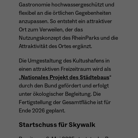
Anbieter
Gastronomie hochwassergeschützt und
Meta Platforms Inc. (Facebook)
flexibel an die örtlichen Gegebenheiten
Laufzeit
4 Monate
anzupassen. So entsteht ein attraktiver
Ort zum Verweilen, der das
- Wiedererkennung von Nutzern zwischen
Nutzungskonzept des RheinParks und die
Websites - Ausspielung personalisierter
Zweck
Werbung - Messung von Conversions aus
Attraktivität des Ortes ergänzt.
Facebook-/Instagram-Werbung
Die Umgestaltung des Kultushafens in
einen attraktiven Freizeitraum wird als
„
Nationales Projekt des Städtebaus
“
durch den Bund gefördert und erfolgt
unter ökologischer Begleitung. Die
Fertigstellung der Gesamtfläche ist für
Ende 2026 geplant.
Startschuss für Skywalk