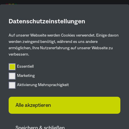
DE
Datenschutzeinstellungen
Auf unserer Webseite werden Cookies verwendet. Einige davon
Aktuelles
werden zwingend benötigt, während es uns andere
ermöglichen, Ihre Nutzererfahrung auf unserer Webseite zu
Zurück
verbessern.
Essentiell
Veranstaltungen
Marketing
Viele Aktionen rund um´s Rad in Lünen
Großes Interesse fand
Aktivierung Mehrsprachigkeit
der Infostand der IGA
2027 auf dem
Alle akzeptieren
„Drahteselmarkt“ in
Lünen.
Speichern & schließen