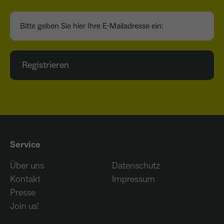
Anbieter
Meta Platforms Inc. (Facebook)
Bitte geben Sie hier Ihre E-Mailadresse ein:
Laufzeit
4 Monate
- Wiedererkennung von Nutzern zwischen
Websites - Ausspielung personalisierter
Registrieren
Zweck
Werbung - Messung von Conversions aus
Facebook-/Instagram-Werbung
Service
Über uns
Datenschutz
Kontakt
Impressum
Presse
Join us!