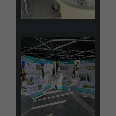
Name
_ga
Anbieter
Google Analytics
Laufzeit
1 Jahr
Zweck
Unterscheidung der Webseitenbesucher.
Name
_ga_TNS3S6RE8W
Anbieter
Google LLC
Laufzeit
2 Jahre
Vergibt eine zufällige, pseudonyme ID, damit
Zweck
erkannt wird, ob ein Besucher neu oder