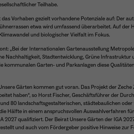
sellschaftlicher Teilhabe.
Name
_ga
ift das Vorhaben gezielt vorhandene Potenziale auf: Der au
Anbieter
Google Analytics
ühnerrassen etwa wird umfassend überarbeitet. Auf der Ha
limawandel und biologischer Vielfalt im Fokus.
Laufzeit
1 Jahr
ont: „Bei der Internationalen Gartenausstellung Metropol
Zweck
Unterscheidung der Webseitenbesucher.
ne Nachhaltigkeit, Stadtentwicklung, Grüne Infrastruktur
e kommunalen Garten- und Parkanlagen diese Qualitäten 
Name
_ga_TNS3S6RE8W
 Unsere Gärten kommen gut voran. Das Projekt der Zeche Zo
Anbieter
Google LLC
rbeitet haben“, so Horst Fischer, Geschäftsführer der Dur
und 80 landschaftsgestalterischen, städtebaulichen oder 
Laufzeit
2 Jahre
 die Hälfte in einem anspruchsvollen Auswahlverfahren für
Vergibt eine zufällige, pseudonyme ID, damit erkannt
A 2027 qualifiziert. Der Beirat Unsere Gärten der IGA 202
Zweck
wird, ob ein Besucher neu oder wiederkehrend ist.
estellt und auch vom Fördergeber positive Hinweise zur F