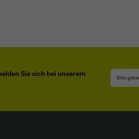
- Wiedererkennung von Nutzern zwischen Websites -
Zweck
Ausspielung personalisierter Werbung - Messung
von Conversions aus Facebook-/Instagram-Werbung
Bitte geben S
elden Sie sich bei unserem