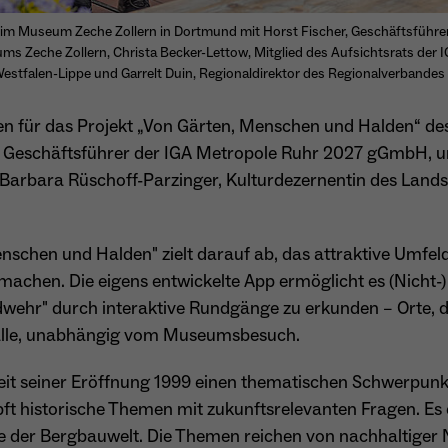
besitzt diese zu verwalten.
Name
_pk_ref.*
4 im Museum Zeche Zollern in Dortmund mit Horst Fischer, Geschäftsführ
s Zeche Zollern, Christa Becker-Lettow, Mitglied des Aufsichtsrats der 
Anbieter
Matomo
estfalen-Lippe und Garrelt Duin, Regionaldirektor des Regionalverband
Name
cookie_optin
Laufzeit
6 Monate
en für das Projekt „Von Gärten, Menschen und Halden“ d
Anbieter
Sgalinski
Zweck
Speichert die Herkunft des Besuchers.
 Geschäftsführer der IGA Metropole Ruhr 2027 gGmbH, und
 Barbara Rüschoff-Parzinger, Kulturdezernentin des Land
Laufzeit
1 Monat
Speichert den Zustimmungsstatus des Benutzers
Zweck
Name
MATOMO_SESSID
für Cookies auf der aktuellen Domäne.
schen und Halden" zielt darauf ab, das attraktive Umfeld
achen. Die eigens entwickelte App ermöglicht es (Nicht-)
Anbieter
Matomo
dwehr" durch interaktive Rundgänge zu erkunden – Orte, d
Laufzeit
Sitzung
r alle, unabhängig vom Museumsbesuch.
Temporäre Session-ID, ohne personenbezogene
Zweck
it seiner Eröffnung 1999 einen thematischen Schwerpunkt
Daten.
ft historische Themen mit zukunftsrelevanten Fragen. Es 
e der Bergbauwelt. Die Themen reichen von nachhaltiger