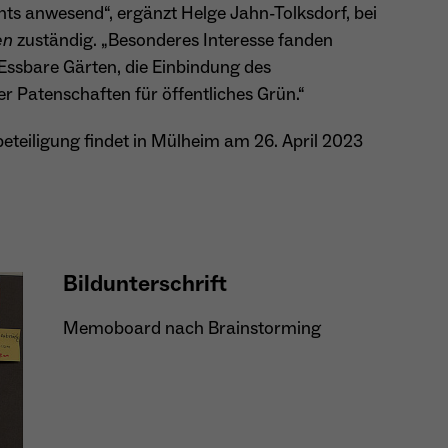
s anwesend“, ergänzt Helge Jahn-Tolksdorf, bei
en
zuständig. „Besonderes Interesse fanden
Name
_gcl_au
Essbare Gärten, die Einbindung des
r Patenschaften für öffentliches Grün.“
Anbieter
Google LLC
eteiligung findet in Mülheim am 26. April 2023
Laufzeit
4 Monate
- Wird von Google Ads / Google Tag Manager
verwendet - Dient der Conversion-Erfassung und
Zweck
Werbewirksamkeitsmessung - Hilft zu verstehen, wie
Nutzer mit Anzeigen interagieren
Bildunterschrift
Memoboard nach Brainstorming
Name
_fbp
Anbieter
Meta Platforms Inc. (Facebook)
Laufzeit
4 Monate