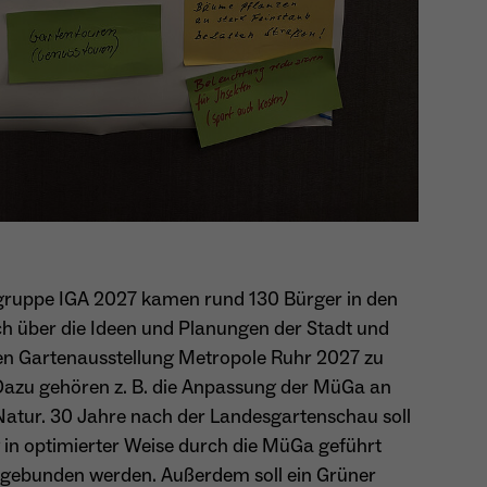
besitzt diese zu verwalten.
Name
_pk_ref.*
Anbieter
Matomo
Name
cookie_optin
Laufzeit
6 Monate
Anbieter
Sgalinski
Zweck
Speichert die Herkunft des Besuchers.
Laufzeit
1 Monat
Speichert den Zustimmungsstatus des Benutzers
Zweck
Name
MATOMO_SESSID
für Cookies auf der aktuellen Domäne.
sgruppe IGA 2027 kamen rund 130 Bürger in den
Anbieter
Matomo
ich über die Ideen und Planungen der Stadt und
Laufzeit
Sitzung
len Gartenausstellung Metropole Ruhr 2027 zu
 Dazu gehören z. B. die Anpassung der MüGa an
Temporäre Session-ID, ohne personenbezogene
Zweck
atur. 30 Jahre nach der Landesgartenschau soll
Daten.
g in optimierter Weise durch die MüGa geführt
ngebunden werden. Außerdem soll ein Grüner