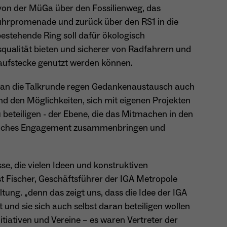
von der MüGa über den Fossilienweg, das
Name
_ga
uhrpromenade und zurück über den RS1 in die
stehende Ring soll dafür ökologisch
Anbieter
Google Analytics
qualität bieten und sicherer von Radfahrern und
aufstecke genutzt werden können.
Laufzeit
1 Jahr
Zweck
Unterscheidung der Webseitenbesucher.
s an die Talkrunde regen Gedankenaustausch auch
d den Möglichkeiten, sich mit eigenen Projekten
 beteiligen - der Ebene, die das Mitmachen in den
haftliches Engagement zusammenbringen und
Name
_ga_TNS3S6RE8W
Anbieter
Google LLC
se, die vielen Ideen und konstruktiven
Laufzeit
2 Jahre
st Fischer, Geschäftsführer der IGA Metropole
ng. „denn das zeigt uns, dass die Idee der IGA
Vergibt eine zufällige, pseudonyme ID, damit erkannt
Zweck
nd sie sich auch selbst daran beteiligen wollen
wird, ob ein Besucher neu oder wiederkehrend ist.
itiativen und Vereine – es waren Vertreter der