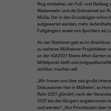
Ring entstehen, ein Fuß- und Radweg 
Walzenwehr und die Dohneinsel zur R
MüGa. Der in den Grundzügen schon be
aufgewertet werden, mehr Aufenthalts
Fußgängern sowie von Sportlern als L
An vier Stationen gab es im Anschlus
zu weiteren Mülheimer Projektideen un
an der IGA2027-Ebene
Mein Garten
zu
Mittelpunkt stellt und zivilgesellsc
sichtbar machen will.
„Wir freuen uns über das große Interes
Diskussionen hier in Mülheim“, so Hor
Ruhr 2027 gGmbH, nach der Veranstaltu
2027 bei den Bürgern angekommen ist u
und werden.“ „Von Privatleuten über In