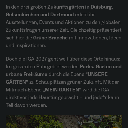
Anbieter
Meta Platforms Inc. (Facebook)
In den drei großen
Zukunftsgärten in Duisburg,
Gelsenkirchen und Dortmund
erlebt ihr
Laufzeit
4 Monate
Ausstellungen, Events und Aktionen zu den globalen
- Wiedererkennung von Nutzern zwischen
Zukunftsfragen unserer Zeit. Gleichzeitig präsentiert
Websites - Ausspielung personalisierter
sich hier die
Grüne Branche
mit Innovationen, Ideen
Zweck
Werbung - Messung von Conversions aus
und Inspirationen.
Facebook-/Instagram-Werbung
Doch die IGA 2027 geht weit über diese Orte hinaus:
Im gesamten Ruhrgebiet werden
Parks, Gärten und
urbane Freiräume
durch die Ebene
“UNSERE
GÄRTEN”
zu Schauplätzen grüner Zukunft. Mit der
Mitmach-Ebene
„MEIN GARTEN“
wird die IGA
direkt vor jede Haustür gebracht – und jede*r kann
Teil davon werden.