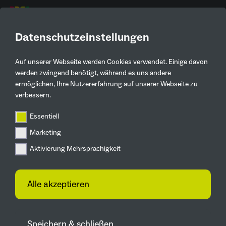
DE
Datenschutzeinstellungen
Auf unserer Webseite werden Cookies verwendet. Einige davon
werden zwingend benötigt, während es uns andere
ermöglichen, Ihre Nutzererfahrung auf unserer Webseite zu
verbessern.
NATUR, VISION
Essentiell
UND ZUKUNFT
Marketing
Aktivierung Mehrsprachigkeit
Alle akzeptieren
Zukunftsgärten erleben –
das Ruhrgebiet blüht auf
Speichern & schließen