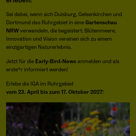
erleben!
Anbieter
Matomo
Sei dabei, wenn sich Duisburg, Gelsenkirchen und
Aktivierung Mehrsprachigkeit
Dortmund das Ruhrgebiet in eine
Gartenschau
Name
PHPSESSID
Laufzeit
13 Monate
Diese Cookies ermöglichen die automatische Übersetzung
NRW
verwandeln, die begeistert: Blütenmeere,
der Website-Inhalte durch GTranslate.
Anbieter
Session Cookies
Dient zur anonymen Wiedererkennung eines
Innovation und Vision vereinen sich zu einem
Zweck
Besuchers.
Cookie-Informationen anzeigen
Name
googtrans
einzigartigen Naturerlebnis.
Sessio-Cookie wird beim Schliessen der
Laufzeit
Webseite wieder gelöscht
Anbieter
GTranslate Inc.
Jetzt für die
Early-Bird-News
anmelden und als
PHPs Standard Sitzungs-Identifikation
erste*r informiert werden!
Laufzeit
1 Jahr
Zweck
Name
_pk_ses*
(Formulare).
Speichert die vom Nutzer gewählte Sprache
Erlebe die IGA im Ruhrgebiet
Anbieter
Matomo
Zweck
für die automatische Übersetzung der
vom 23. April bis zum 17. Oktober 2027
!
Website.
Laufzeit
30 Minuten
Name
be_typo_user
Speichert vorübergehend Daten der
Zweck
Anbieter
TYPO3
aktuellen Sitzung.
Laufzeit
Ende der Sitzung