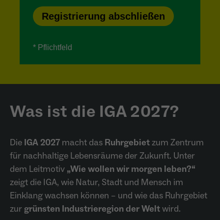
wiederkehrend ist.
Name
_gcl_au
Anbieter
Google LLC
Laufzeit
4 Monate
Was ist die IGA 2027?
- Wird von Google Ads / Google Tag Manager
verwendet - Dient der Conversion-Erfassung
Zweck
und Werbewirksamkeitsmessung - Hilft zu
Die
IGA 2027
macht das
Ruhrgebiet
zum Zentrum
verstehen, wie Nutzer mit Anzeigen
für nachhaltige Lebensräume der Zukunft. Unter
interagieren
dem Leitmotiv
„Wie wollen wir morgen leben?“
zeigt die IGA, wie Natur, Stadt und Mensch im
Einklang wachsen können – und wie das Ruhrgebiet
Name
_fbp
zur
grünsten Industrieregion der Welt
wird.