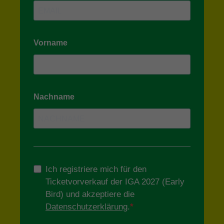
Name
_ga
Anbieter
Google Analytics
Laufzeit
1 Jahr
Zweck
Unterscheidung der Webseitenbesucher.
Name
_ga_TNS3S6RE8W
Anbieter
Google LLC
Laufzeit
2 Jahre
Vergibt eine zufällige, pseudonyme ID, damit
Zweck
erkannt wird, ob ein Besucher neu oder