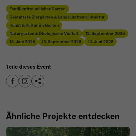
wiederkehrend ist.
Familienfreundlicher Garten
Gestaltete Ziergärten & Landschaftsarchitektur
Kunst & Kultur im Garten
Name
_gcl_au
Naturgarten & Ökologische Vielfalt
12. September 2026
13. Juni 2026
13. September 2026
14. Juni 2026
Anbieter
Google LLC
Laufzeit
4 Monate
Teile dieses Event
- Wird von Google Ads / Google Tag Manager
verwendet - Dient der Conversion-Erfassung
Zweck
und Werbewirksamkeitsmessung - Hilft zu
verstehen, wie Nutzer mit Anzeigen
interagieren
Ähnliche Projekte entdecken
Name
_fbp