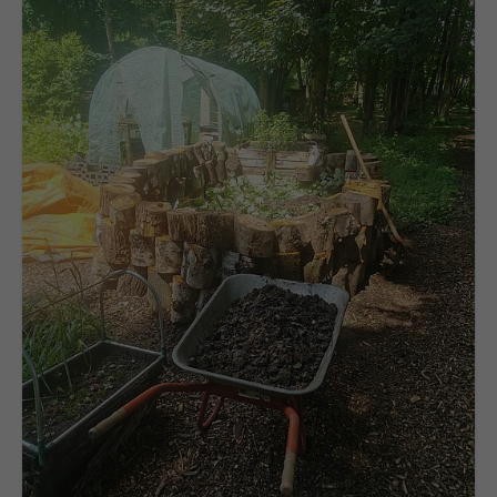
Anbieter
Meta Platforms Inc. (Facebook)
Laufzeit
4 Monate
- Wiedererkennung von Nutzern zwischen
Websites - Ausspielung personalisierter
Zweck
Werbung - Messung von Conversions aus
Facebook-/Instagram-Werbung