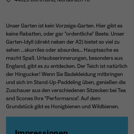
Anbieter
Matomo
Aktivierung Mehrsprachigkeit
Name
PHPSESSID
Laufzeit
13 Monate
Unser Garten ist kein Vorzeige-Garten. Hier gibt es
Diese Cookies ermöglichen die automatische Übersetzung
der Website-Inhalte durch GTranslate.
keine Rabatten, oder gar "ordentliche" Beete. Unser
Anbieter
Session Cookies
Dient zur anonymen Wiedererkennung eines
Zweck
Garten-Idyll (direkt neben der A2) bietet so viel zu
Besuchers.
Cookie-Informationen anzeigen
Name
googtrans
Sessio-Cookie wird beim Schliessen der
sehen ...skurriles oder absurdes... Hauptsache es
Laufzeit
Webseite wieder gelöscht
Anbieter
GTranslate Inc.
macht Spaß. Urlaubserinnerungen, besonders aus
England, gibt es zu entdecken. Der Teich ist natürlich
PHPs Standard Sitzungs-Identifikation
Laufzeit
1 Jahr
Zweck
Name
_pk_ses*
der Hingucker! Wenn Sie Badekleidung mitbringen
(Formulare).
Speichert die vom Nutzer gewählte Sprache
und sich im Stand-Up-Paddeling üben, genießen die
Anbieter
Matomo
Zweck
für die automatische Übersetzung der
Zuschauer aus den verschiedenen Sitzecken bei Tea
Website.
Laufzeit
30 Minuten
and Scones Ihre "Performance". Auf dem
Name
be_typo_user
Grundstück gibt es Honigbienen und Wildbienen.
Speichert vorübergehend Daten der
Zweck
Anbieter
TYPO3
aktuellen Sitzung.
Laufzeit
Ende der Sitzung
Impressionen