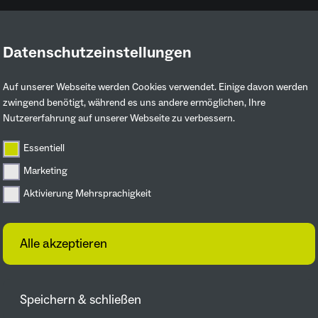
Datenschutzeinstellungen
Ruhrgebiet entdecken
Mitmachen & 
Auf unserer Webseite werden Cookies verwendet. Einige davon werden
zwingend benötigt, während es uns andere ermöglichen, Ihre
Nutzererfahrung auf unserer Webseite zu verbessern.
ojektdetail
Essentiell
rten Hof
Marketing
Aktivierung Mehrsprachigkeit
Alle akzeptieren
emeinschaftsgarten
Speichern & schließen
Biodiversität und