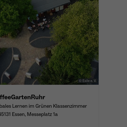
© Exile e. V.
ffeeGartenRuhr
bales Lernen im Grünen Klassenzimmer
45131 Essen, Messeplatz 1a