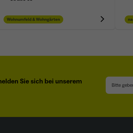
- Wiedererkennung von Nutzern zwischen Websites -
Zweck
Ausspielung personalisierter Werbung - Messung
Wohnumfeld & Wohngärten
na
von Conversions aus Facebook-/Instagram-Werbung
Bitte geben S
elden Sie sich bei unserem