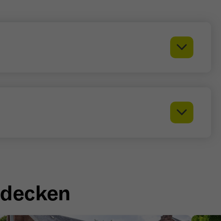
Name
_ga
Anbieter
Google Analytics
Laufzeit
1 Jahr
Zweck
Unterscheidung der Webseitenbesucher.
Name
_ga_TNS3S6RE8W
Anbieter
Google LLC
Laufzeit
2 Jahre
tdecken
Vergibt eine zufällige, pseudonyme ID, damit erkannt
Zweck
wird, ob ein Besucher neu oder wiederkehrend ist.