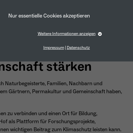
Nur essentielle Cookies akzeptieren
Weitere Informationen anzeigen
Essentiell
Essentielle Cookies werden für grundlegende Funktionen der
Impressum
|
Datenschutz
Webseite benötigt. Dadurch ist gewährleistet, dass die Webseite
einwandfrei funktioniert.
nschaft stärken
Cookie-Informationen anzeigen
Name
fe_typo_user
Anbieter
TYPO3
h Naturbegeisterte, Familien, Nachbarn und
Marketing
ltigem Gärtnern, Permakultur und Gemeinschaft haben,
Laufzeit
1 Year
Marketing-Cookies werden von uns verwendet, um das Verhalten der
Besuchenden auf der Webseite nachzuvollziehen. Es hilft uns die
Dieses Cookie wird verwendet, um Ihre Cookie-
Nutzererfahrung der Website zu analysieren und die Inhalte zu
Zweck
verbessern.
chen zu verbinden und einen Ort für Bildung,
Einstellungen für diese Website zu speichern.
of als Plattform für Forschungsprojekte,
Cookie-Informationen anzeigen
Name
_pk_id*
inen wichtigen Beitrag zum Klimaschutz leisten kann.