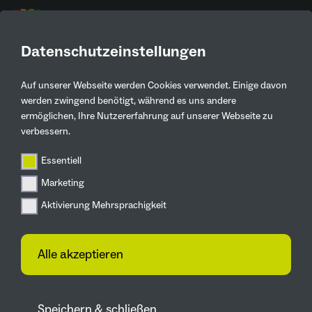
DE
Datenschutzeinstellungen
Auf unserer Webseite werden Cookies verwendet. Einige davon
Kontaktinformationen
werden zwingend benötigt, während es uns andere
ermöglichen, Ihre Nutzererfahrung auf unserer Webseite zu
Christian Schmelzing
verbessern.
hwg eG
Essentiell
02324 5009-229
Marketing
schmelzing@hwg.de
Aktivierung Mehrsprachigkeit
Im Bruchfeld 17, 45525 Hattingen
Alle akzeptieren
Zur Webseite
Speichern & schließen