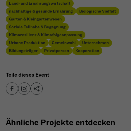
wiederkehrend ist.
Land- und Ernährungswirtschaft
nachhaltige & gesunde Ernährung
Biologische Vielfalt
Garten & Kleingartenwesen
Soziale Teilhabe & Begegnung
Name
_gcl_au
Klimaresilienz & Klimafolgeanpassung
Urbane Produktion
Gemeinwohl
Unternehmen
Anbieter
Google LLC
Bildungsträger
Privatperson
Kooperation
Laufzeit
4 Monate
- Wird von Google Ads / Google Tag Manager
Teile dieses Event
verwendet - Dient der Conversion-Erfassung
Zweck
und Werbewirksamkeitsmessung - Hilft zu
verstehen, wie Nutzer mit Anzeigen
interagieren
Ähnliche Projekte entdecken
Name
_fbp