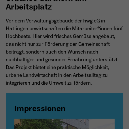
Arbeitsplatz
Anbieter
Matomo
Aktivierung Mehrsprachigkeit
Vor dem Verwaltungsgebäude der hwg eG in
Name
PHPSESSID
Laufzeit
13 Monate
Diese Cookies ermöglichen die automatische Übersetzung
Hattingen bewirtschaften die Mitarbeiter*innen fünf
der Website-Inhalte durch GTranslate.
Anbieter
Session Cookies
Dient zur anonymen Wiedererkennung eines
Hochbeete. Hier wird frisches Gemüse angebaut,
Zweck
Besuchers.
Cookie-Informationen anzeigen
Name
googtrans
das nicht nur zur Förderung der Gemeinschaft
Sessio-Cookie wird beim Schliessen der
Laufzeit
beiträgt, sondern auch den Wunsch nach
Webseite wieder gelöscht
Anbieter
GTranslate Inc.
nachhaltiger und gesunder Ernährung unterstützt.
PHPs Standard Sitzungs-Identifikation
Laufzeit
1 Jahr
Das Projekt bietet eine praktische Möglichkeit,
Zweck
Name
_pk_ses*
(Formulare).
urbane Landwirtschaft in den Arbeitsalltag zu
Speichert die vom Nutzer gewählte Sprache
Anbieter
Matomo
integrieren und die Umwelt zu fördern.
Zweck
für die automatische Übersetzung der
Website.
Laufzeit
30 Minuten
Name
be_typo_user
Speichert vorübergehend Daten der
Impressionen
Zweck
Anbieter
TYPO3
aktuellen Sitzung.
Laufzeit
Ende der Sitzung