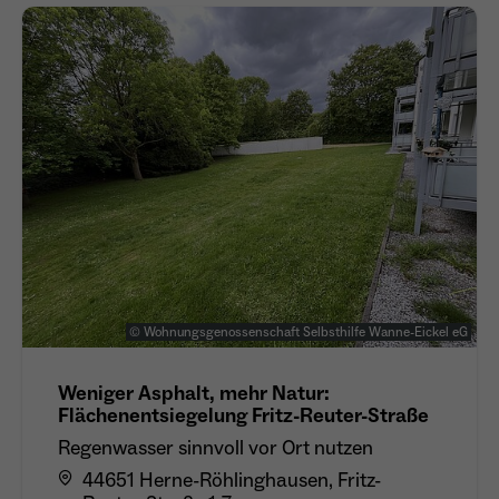
Anbieter
Meta Platforms Inc. (Facebook)
Laufzeit
4 Monate
- Wiedererkennung von Nutzern zwischen
Websites - Ausspielung personalisierter
Zweck
Werbung - Messung von Conversions aus
Facebook-/Instagram-Werbung
© Wohnungsgenossenschaft Selbsthilfe Wanne-Eickel eG
Weniger Asphalt, mehr Natur:
Flächenentsiegelung Fritz-Reuter-Straße
Regenwasser sinnvoll vor Ort nutzen
44651 Herne-Röhlinghausen, Fritz-