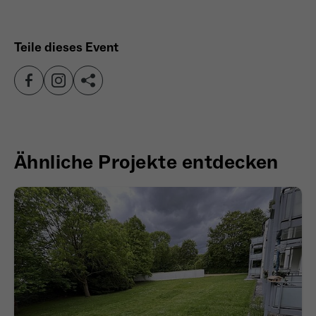
Anbieter
Meta Platforms Inc. (Facebook)
Laufzeit
4 Monate
Teile dieses Event
- Wiedererkennung von Nutzern zwischen
Websites - Ausspielung personalisierter
Zweck
Werbung - Messung von Conversions aus
Facebook-/Instagram-Werbung
Ähnliche Projekte entdecken