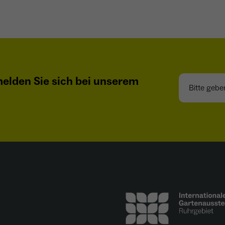
Name
_gcl_au
Anbieter
Google LLC
Laufzeit
4 Monate
Bitte geben S
elden Sie sich bei unserem
- Wird von Google Ads / Google Tag Manager
verwendet - Dient der Conversion-Erfassung und
Zweck
Werbewirksamkeitsmessung - Hilft zu verstehen, wie
Nutzer mit Anzeigen interagieren
Name
_fbp
Anbieter
Meta Platforms Inc. (Facebook)
Laufzeit
4 Monate