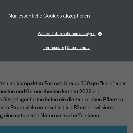
Nur essentielle Cookies akzeptieren
Weitere Informationen anzeigen
Essentiell
Essentielle Cookies werden für grundlegende Funktionen der
Impressum
|
Datenschutz
Webseite benötigt. Dadurch ist gewährleistet, dass die Webseite
einwandfrei funktioniert.
Cookie-Informationen anzeigen
Name
fe_typo_user
Anbieter
TYPO3
Garten im kompakten Format. Knapp 300 qm "klein" aber
Marketing
enbeeten und Gemüsebeeten kamen 2022 ein
Laufzeit
1 Year
Marketing-Cookies werden von uns verwendet, um das Verhalten der
 Sitzgelegenheiten laden ein die zahlreichen Pflanzen
Besuchenden auf der Webseite nachzuvollziehen. Es hilft uns die
Dieses Cookie wird verwendet, um Ihre Cookie-
einem Raum viele unterschiedlich Räume realisieren
Nutzererfahrung der Website zu analysieren und die Inhalte zu
Zweck
verbessern.
Einstellungen für diese Website zu speichern.
ng eine naturnahe Naturoase schaffen kann.
Cookie-Informationen anzeigen
Name
_pk_id*