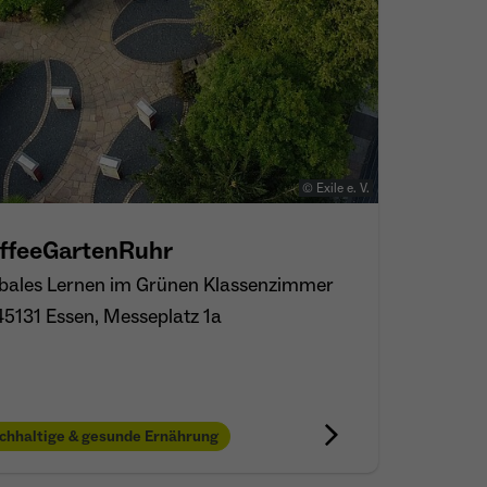
© Exile e. V.
ffeeGartenRuhr
bales Lernen im Grünen Klassenzimmer
45131 Essen, Messeplatz 1a
chhaltige & gesunde Ernährung