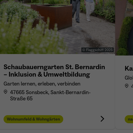
Name
_ga
Anbieter
Google Analytics
Laufzeit
1 Jahr
Zweck
Unterscheidung der Webseitenbesucher.
© Flaggschiff 2025
Schaubauerngarten St. Bernardin
Ka
– Inklusion & Umweltbildung
Glo
Name
_ga_TNS3S6RE8W
Garten lernen, erleben, verbinden
Anbieter
Google LLC
47665 Sonsbeck, Sankt-Bernardin-
Straße 65
Laufzeit
2 Jahre
Vergibt eine zufällige, pseudonyme ID, damit erkannt
Wohnumfeld & Wohngärten
na
Zweck
wird, ob ein Besucher neu oder wiederkehrend ist.