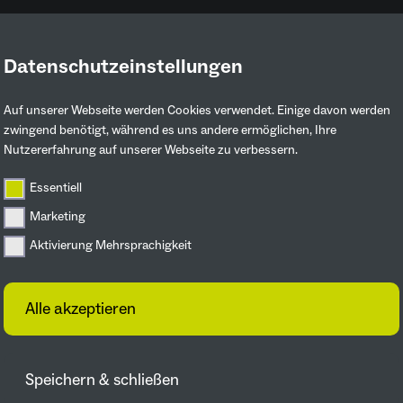
Datenschutzeinstellungen
Ruhrgebiet entdecken
Mitmachen & 
Auf unserer Webseite werden Cookies verwendet. Einige davon werden
zwingend benötigt, während es uns andere ermöglichen, Ihre
Nutzererfahrung auf unserer Webseite zu verbessern.
ojektdetail
Essentiell
Ein Garten voller
Marketing
Aktivierung Mehrsprachigkeit
urnähe
Alle akzeptieren
len viele
Speichern & schließen
Von Staudenbeeten