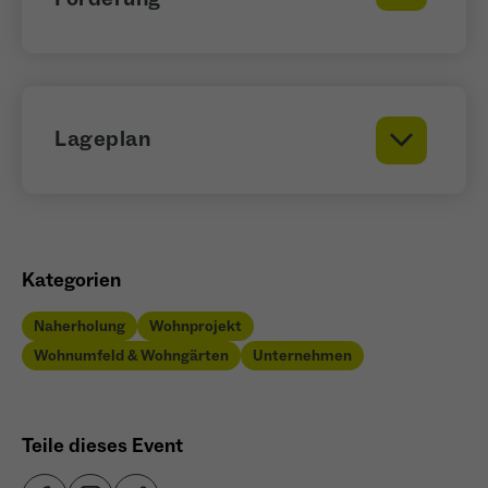
Name
_ga
Anbieter
Google Analytics
Lageplan
Laufzeit
1 Jahr
Zweck
Unterscheidung der Webseitenbesucher.
Kategorien
Name
_ga_TNS3S6RE8W
Naherholung
Wohnprojekt
Wohnumfeld & Wohngärten
Anbieter
Google LLC
Unternehmen
Laufzeit
2 Jahre
Teile dieses Event
Vergibt eine zufällige, pseudonyme ID, damit
Zweck
erkannt wird, ob ein Besucher neu oder