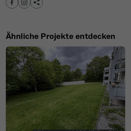
wiederkehrend ist.
Name
_gcl_au
Ähnliche Projekte entdecken
Anbieter
Google LLC
Laufzeit
4 Monate
- Wird von Google Ads / Google Tag Manager
verwendet - Dient der Conversion-Erfassung
Zweck
und Werbewirksamkeitsmessung - Hilft zu
verstehen, wie Nutzer mit Anzeigen
interagieren
Name
_fbp