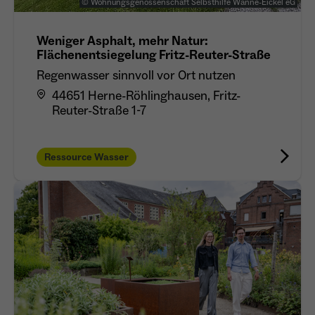
© Wohnungsgenossenschaft Selbsthilfe Wanne-Eickel eG
Anbieter
Meta Platforms Inc. (Facebook)
Laufzeit
Weniger Asphalt, mehr Natur:
4 Monate
Flächenentsiegelung Fritz-Reuter-Straße
- Wiedererkennung von Nutzern zwischen
Regenwasser sinnvoll vor Ort nutzen
Websites - Ausspielung personalisierter
Zweck
44651 Herne-Röhlinghausen, Fritz-
Werbung - Messung von Conversions aus
Reuter-Straße 1-7
Facebook-/Instagram-Werbung
Ressource Wasser