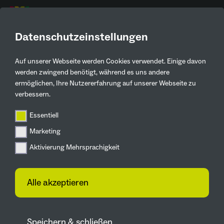
DE
Datenschutzeinstellungen
Auf unserer Webseite werden Cookies verwendet. Einige davon
Kontaktinformationen
werden zwingend benötigt, während es uns andere
ermöglichen, Ihre Nutzererfahrung auf unserer Webseite zu
Christian Schmelzing
verbessern.
hwg eG
Essentiell
02324 5009-229
Marketing
schmelzing@hwg.de
Aktivierung Mehrsprachigkeit
Im Bruchfeld 17, 45525 Hattingen
Alle akzeptieren
Zur Webseite
Speichern & schließen