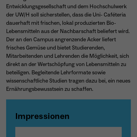
Entwicklungsgesellschaft und dem Hochschulwerk
Dieser Cookie teilt der Webseite mit, ob ein
Name
_pk_ref.*
Zweck
Besucher im Typo3-Backend angemeldet ist
der UW/H soll sicherstellen, dass die Uni- Caféteria
und die Rechte besitzt diese zu verwalten.
dauerhaft mit frischen, lokal produzierten Bio-
Anbieter
Matomo
Lebensmitteln aus der Nachbarschaft beliefert wird.
Laufzeit
6 Monate
Der an den Campus angrenzende Acker liefert
frisches Gemüse und bietet Studierenden,
Name
cookie_optin
Zweck
Speichert die Herkunft des Besuchers.
Mitarbeitenden und Lehrenden die Möglichkeit, sich
Anbieter
Sgalinski
direkt an der Wertschöpfung von Lebensmitteln zu
beteiligen. Begleitende Lehrformate sowie
Laufzeit
1 Monat
Name
MATOMO_SESSID
wissenschaftliche Studien tragen dazu bei, ein neues
Ernährungsbewusstsein zu schaffen.
Speichert den Zustimmungsstatus des
Anbieter
Matomo
Zweck
Benutzers für Cookies auf der aktuellen
Domäne.
Laufzeit
Sitzung
Impressionen
Temporäre Session-ID, ohne
Zweck
personenbezogene Daten.