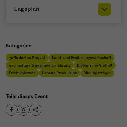
wiederkehrend ist.
Lageplan
Name
_gcl_au
Anbieter
Google LLC
Kategorien
Laufzeit
4 Monate
gefördertes Projekt
Land- und Ernährungswirtschaft
nachhaltige & gesunde Ernährung
Biologische Vielfalt
- Wird von Google Ads / Google Tag Manager
verwendet - Dient der Conversion-Erfassung
Erlebnislernen
Urbane Produktion
Bildungsträger
Zweck
und Werbewirksamkeitsmessung - Hilft zu
verstehen, wie Nutzer mit Anzeigen
interagieren
Teile dieses Event
Name
_fbp