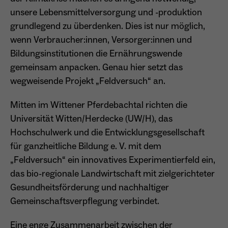
unsere Lebensmittelversorgung und -produktion
Anbieter
Matomo
grundlegend zu überdenken. Dies ist nur möglich,
Aktivierung Mehrsprachigkeit
Name
PHPSESSID
Laufzeit
13 Monate
wenn Verbraucher:innen, Versorger:innen und
Diese Cookies ermöglichen die automatische Übersetzung
Bildungsinstitutionen die Ernährungswende
der Website-Inhalte durch GTranslate.
Anbieter
Session Cookies
Dient zur anonymen Wiedererkennung eines
Zweck
gemeinsam anpacken. Genau hier setzt das
Besuchers.
Cookie-Informationen anzeigen
Name
googtrans
wegweisende Projekt „Feldversuch“ an.
Sessio-Cookie wird beim Schliessen der
Laufzeit
Webseite wieder gelöscht
Anbieter
GTranslate Inc.
Mitten im Wittener Pferdebachtal richten die
PHPs Standard Sitzungs-Identifikation
Laufzeit
1 Jahr
Universität Witten/Herdecke (UW/H), das
Zweck
Name
_pk_ses*
(Formulare).
Hochschulwerk und die Entwicklungsgesellschaft
Speichert die vom Nutzer gewählte Sprache
Anbieter
Matomo
für ganzheitliche Bildung e. V. mit dem
Zweck
für die automatische Übersetzung der
„Feldversuch“ ein innovatives Experimentierfeld ein,
Website.
Laufzeit
30 Minuten
das bio-regionale Landwirtschaft mit zielgerichteter
Name
be_typo_user
Speichert vorübergehend Daten der
Gesundheitsförderung und nachhaltiger
Zweck
Anbieter
TYPO3
aktuellen Sitzung.
Gemeinschaftsverpflegung verbindet.
Laufzeit
Ende der Sitzung
Eine enge Zusammenarbeit zwischen der