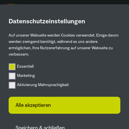
DE
Datenschutzeinstellungen
Auf unserer Webseite werden Cookies verwendet. Einige davon
Kontaktinformationen
werden zwingend benötigt, während es uns andere
ermöglichen, Ihre Nutzererfahrung auf unserer Webseite zu
Stella Bünger
verbessern.
Universität Witten/Herdecke
Essentiell
Stella.Buenger@uni-wh.de
Marketing
Alfred-Herrhausen-Straße 50,
Aktivierung Mehrsprachigkeit
58455 Witten
Zur Webseite
Alle akzeptieren
Speichern & schließen