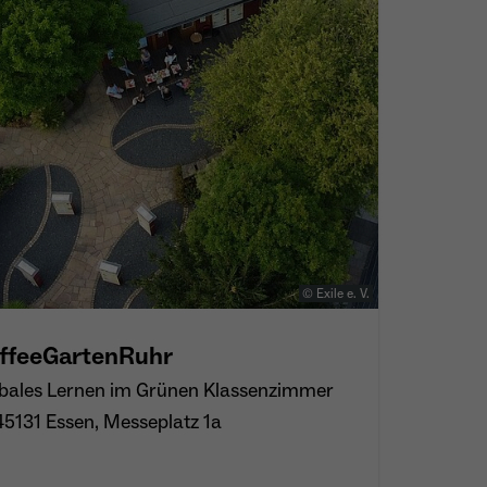
© Exile e. V.
ffeeGartenRuhr
bales Lernen im Grünen Klassenzimmer
45131 Essen, Messeplatz 1a