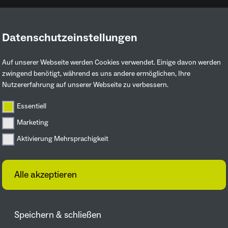
Datenschutzeinstellungen
Ruhrgebiet entdecken
Mitmachen & 
Auf unserer Webseite werden Cookies verwendet. Einige davon werden
zwingend benötigt, während es uns andere ermöglichen, Ihre
Nutzererfahrung auf unserer Webseite zu verbessern.
ojektdetail
Essentiell
ungen &
Marketing
Aktivierung Mehrsprachigkeit
Alle akzeptieren
nnen, bestimmen,
Speichern & schließen
Kräuter direkt vor