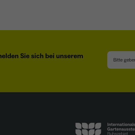
Name
_ga
Anbieter
Google Analytics
Laufzeit
1 Jahr
Zweck
Unterscheidung der Webseitenbesucher.
Bitte geben S
elden Sie sich bei unserem
Name
_ga_TNS3S6RE8W
Anbieter
Google LLC
Laufzeit
2 Jahre
Vergibt eine zufällige, pseudonyme ID, damit erkannt
Zweck
wird, ob ein Besucher neu oder wiederkehrend ist.