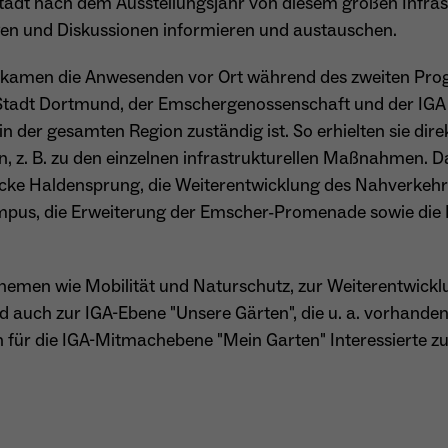
adt nach dem Ausstellungsjahr von diesem großen Infras
besitzt diese zu verwalten.
Name
_pk_ref.*
ägen und Diskussionen informieren und austauschen.
Anbieter
Matomo
 kamen die Anwesenden vor Ort während des zweiten Prog
Name
cookie_optin
Laufzeit
6 Monate
r Stadt Dortmund, der Emschergenossenschaft und der IG
n der gesamten Region zuständig ist. So erhielten sie dir
Anbieter
Sgalinski
Zweck
Speichert die Herkunft des Besuchers.
en, z. B. zu den einzelnen infrastrukturellen Maßnahmen.
ücke Haldensprung, die Weiterentwicklung des Nahver
Laufzeit
1 Monat
mpus, die Erweiterung der Emscher-Promenade sowie die 
Speichert den Zustimmungsstatus des Benutzers
Zweck
Name
MATOMO_SESSID
für Cookies auf der aktuellen Domäne.
Anbieter
Matomo
Themen wie Mobilität und Naturschutz, zur Weiterentwick
auch zur IGA-Ebene "Unsere Gärten", die u. a. vorhande
Laufzeit
Sitzung
 für die IGA-Mitmachebene "Mein Garten" Interessierte 
Temporäre Session-ID, ohne personenbezogene
Zweck
Daten.