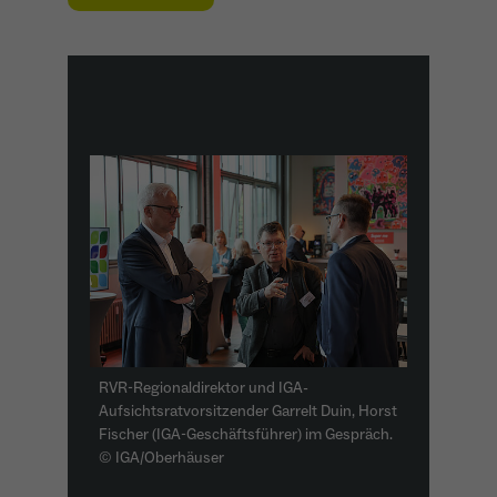
Name
_ga
Anbieter
Google Analytics
Laufzeit
1 Jahr
Zweck
Unterscheidung der Webseitenbesucher.
Name
_ga_TNS3S6RE8W
Anbieter
Google LLC
RVR-Regionaldirektor und IGA-
Laufzeit
2 Jahre
Aufsichtsratvorsitzender Garrelt Duin, Horst
Fischer (IGA-Geschäftsführer) im Gespräch.
Vergibt eine zufällige, pseudonyme ID, damit
© IGA/Oberhäuser
Zweck
erkannt wird, ob ein Besucher neu oder