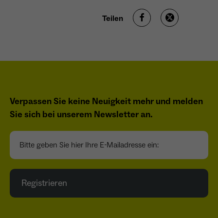
Anbieter
Meta Platforms Inc. (Facebook)
Teilen
Laufzeit
4 Monate
- Wiedererkennung von Nutzern zwischen
Websites - Ausspielung personalisierter
Zweck
Werbung - Messung von Conversions aus
Facebook-/Instagram-Werbung
Verpassen Sie keine Neuigkeit mehr und melden
Sie sich bei unserem Newsletter an.
Bitte geben Sie hier Ihre E-Mailadresse ein:
Registrieren