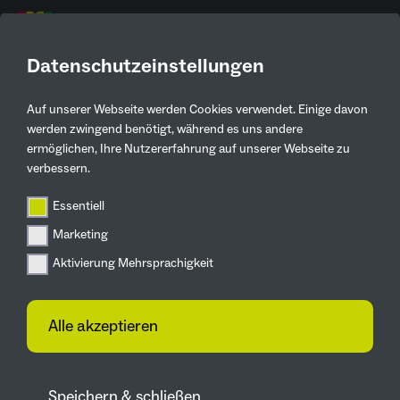
DE
Datenschutzeinstellungen
Auf unserer Webseite werden Cookies verwendet. Einige davon
Aktuelles
werden zwingend benötigt, während es uns andere
ermöglichen, Ihre Nutzererfahrung auf unserer Webseite zu
Zurück
verbessern.
Essentiell
IGA 2027
Marketing
Treffen der IGA-Gremien auf Zollverein
Duin führt IGA 2027-
Aktivierung Mehrsprachigkeit
Aufsichtsrat
Alle akzeptieren
05.07.2024
Wichtiger Tag für die IGA 2027 auf
Zeche Zollverein: Beim „Tag der
Speichern & schließen