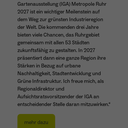
Gartenausstellung (IGA) Metropole Ruhr
Dieser Cookie teilt der Webseite mit, ob ein
Name
_pk_ref.*
2027 ist ein wichtiger Meilenstein auf
Zweck
Besucher im Typo3-Backend angemeldet ist
dem Weg zur grünsten Industrieregion
und die Rechte besitzt diese zu verwalten.
Anbieter
Matomo
der Welt. Die kommenden drei Jahre
bieten viele Chancen, das Ruhrgebiet
Laufzeit
6 Monate
gemeinsam mit allen 53 Städten
Name
cookie_optin
Zweck
Speichert die Herkunft des Besuchers.
zukunftsfähig zu gestalten. In 2027
präsentiert dann eine ganze Region ihre
Anbieter
Sgalinski
Stärken in Bezug auf urbane
Laufzeit
1 Monat
Nachhaltigkeit, Stadtentwicklung und
Name
MATOMO_SESSID
Grüne Infrastruktur. Ich freue mich, als
Speichert den Zustimmungsstatus des
Anbieter
Matomo
Regionaldirektor und
Zweck
Benutzers für Cookies auf der aktuellen
Aufsichtsratsvorsitzender der IGA an
Domäne.
Laufzeit
Sitzung
entscheidender Stelle daran mitzuwirken.“
Temporäre Session-ID, ohne
Zweck
personenbezogene Daten.
mehr dazu