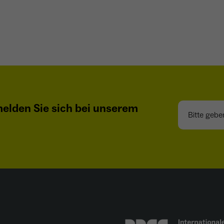
- Wiedererkennung von Nutzern zwischen Websites -
Zweck
Ausspielung personalisierter Werbung - Messung
von Conversions aus Facebook-/Instagram-Werbung
Bitte geben S
elden Sie sich bei unserem