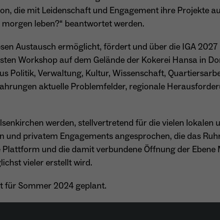
, die mit Leidenschaft und Engagement ihre Projekte auf
Name
_ga
ir morgen leben?“ beantwortet werden.
Anbieter
Google Analytics
esen Austausch ermöglicht, fördert und über die IGA 2027 h
ersten Workshop auf dem Gelände der Kokerei Hansa in D
Laufzeit
1 Jahr
us Politik, Verwaltung, Kultur, Wissenschaft, Quartiersar
Zweck
Unterscheidung der Webseitenbesucher.
fahrungen aktuelle Problemfelder, regionale Herausforde
enkirchen werden, stellvertretend für die vielen lokalen 
Name
_ga_TNS3S6RE8W
tiven und privatem Engagements angesprochen, die das Ruh
e Plattform und die damit verbundene Öffnung der Ebene 
Anbieter
Google LLC
hst vieler erstellt wird.
Laufzeit
2 Jahre
ist für Sommer 2024 geplant.
Vergibt eine zufällige, pseudonyme ID, damit erkannt
Zweck
wird, ob ein Besucher neu oder wiederkehrend ist.