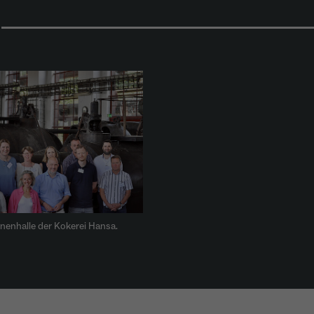
Name
_gcl_au
Anbieter
Google LLC
Laufzeit
4 Monate
- Wird von Google Ads / Google Tag Manager
verwendet - Dient der Conversion-Erfassung und
Zweck
Werbewirksamkeitsmessung - Hilft zu verstehen, wie
Nutzer mit Anzeigen interagieren
nenhalle der Kokerei Hansa.
Name
_fbp
Anbieter
Meta Platforms Inc. (Facebook)
Laufzeit
4 Monate