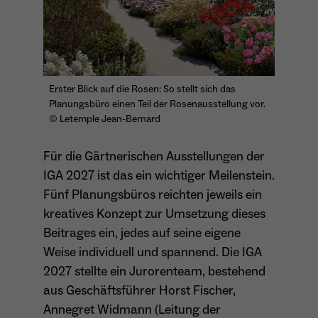
Anbieter
Matomo
Aktivierung Mehrsprachigkeit
Name
PHPSESSID
Laufzeit
13 Monate
Diese Cookies ermöglichen die automatische Übersetzung
der Website-Inhalte durch GTranslate.
Anbieter
Session Cookies
Dient zur anonymen Wiedererkennung eines
Erster Blick auf die Rosen: So stellt sich das
Zweck
Besuchers.
Cookie-Informationen anzeigen
Name
googtrans
Planungsbüro einen Teil der Rosenausstellung vor.
Sessio-Cookie wird beim Schliessen der
© Letemple Jean-Bernard
Laufzeit
Webseite wieder gelöscht
Anbieter
GTranslate Inc.
Für die Gärtnerischen Ausstellungen der
PHPs Standard Sitzungs-Identifikation
Laufzeit
1 Jahr
Zweck
Name
_pk_ses*
IGA 2027 ist das ein wichtiger Meilenstein.
(Formulare).
Speichert die vom Nutzer gewählte Sprache
Fünf Planungsbüros reichten jeweils ein
Anbieter
Matomo
Zweck
für die automatische Übersetzung der
kreatives Konzept zur Umsetzung dieses
Website.
Laufzeit
30 Minuten
Beitrages ein, jedes auf seine eigene
Name
be_typo_user
Weise individuell und spannend. Die IGA
Speichert vorübergehend Daten der
Zweck
2027 stellte ein Jurorenteam, bestehend
Anbieter
TYPO3
aktuellen Sitzung.
aus Geschäftsführer Horst Fischer,
Laufzeit
Ende der Sitzung
Annegret Widmann (Leitung der