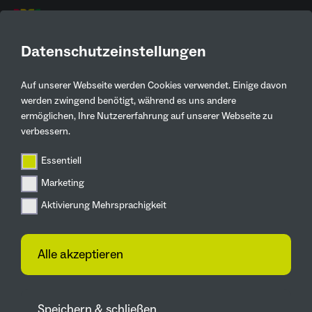
DE
Datenschutzeinstellungen
Auf unserer Webseite werden Cookies verwendet. Einige davon
Aktuelles
werden zwingend benötigt, während es uns andere
ermöglichen, Ihre Nutzererfahrung auf unserer Webseite zu
Zurück
verbessern.
Essentiell
Zukunftsgärten
Marketing
So wird Duisburg aufblühen
Erster Blick in
Aktivierung Mehrsprachigkeit
Rosenausstellung der
IGA
Alle akzeptieren
26.03.2025
Es ist nur eine erste optische Anmutung
Speichern & schließen