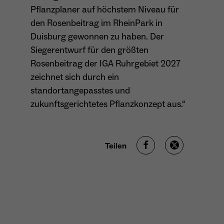
Pflanzplaner auf höchstem Niveau für
den Rosenbeitrag im RheinPark in
Name
_ga
Duisburg gewonnen zu haben. Der
Siegerentwurf für den größten
Anbieter
Google Analytics
Rosenbeitrag der IGA Ruhrgebiet 2027
Laufzeit
1 Jahr
zeichnet sich durch ein
standortangepasstes und
Zweck
Unterscheidung der Webseitenbesucher.
zukunftsgerichtetes Pflanzkonzept aus.“
Name
_ga_TNS3S6RE8W
Teilen
Anbieter
Google LLC
Laufzeit
2 Jahre
Vergibt eine zufällige, pseudonyme ID, damit
Zweck
erkannt wird, ob ein Besucher neu oder