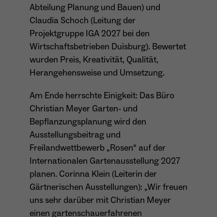
Abteilung Planung und Bauen) und
Dieser Cookie teilt der Webseite mit, ob ein
Name
_pk_ref.*
Claudia Schoch (Leitung der
Zweck
Besucher im Typo3-Backend angemeldet ist
und die Rechte besitzt diese zu verwalten.
Projektgruppe IGA 2027 bei den
Anbieter
Matomo
Wirtschaftsbetrieben Duisburg). Bewertet
Laufzeit
6 Monate
wurden Preis, Kreativität, Qualität,
Herangehensweise und Umsetzung.
Name
cookie_optin
Zweck
Speichert die Herkunft des Besuchers.
Am Ende herrschte Einigkeit: Das Büro
Anbieter
Sgalinski
Christian Meyer Garten- und
Laufzeit
1 Monat
Bepflanzungsplanung wird den
Name
MATOMO_SESSID
Ausstellungsbeitrag und
Speichert den Zustimmungsstatus des
Anbieter
Matomo
Freilandwettbewerb „Rosen“ auf der
Zweck
Benutzers für Cookies auf der aktuellen
Internationalen Gartenausstellung 2027
Domäne.
Laufzeit
Sitzung
planen. Corinna Klein (Leiterin der
Gärtnerischen Ausstellungen): „Wir freuen
Temporäre Session-ID, ohne
Zweck
personenbezogene Daten.
uns sehr darüber mit Christian Meyer
einen gartenschauerfahrenen