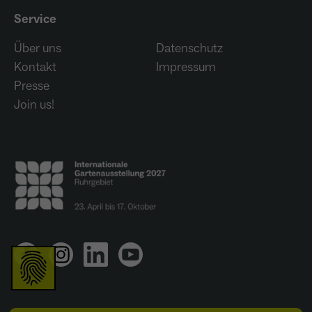
Anbieter
Meta Platforms Inc. (Facebook)
Service
Laufzeit
4 Monate
Über uns
Datenschutz
Kontakt
Impressum
- Wiedererkennung von Nutzern zwischen
Websites - Ausspielung personalisierter
Presse
Zweck
Werbung - Messung von Conversions aus
Join us!
Facebook-/Instagram-Werbung