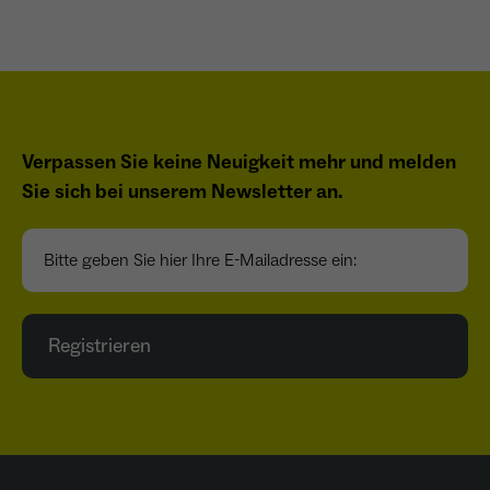
wiederkehrend ist.
Name
_gcl_au
Verpassen Sie keine Neuigkeit mehr und melden
Anbieter
Google LLC
Sie sich bei unserem Newsletter an.
Laufzeit
4 Monate
Bitte geben Sie hier Ihre E-Mailadresse ein:
- Wird von Google Ads / Google Tag Manager
verwendet - Dient der Conversion-Erfassung
Zweck
und Werbewirksamkeitsmessung - Hilft zu
verstehen, wie Nutzer mit Anzeigen
Registrieren
interagieren
Name
_fbp