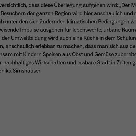
ersichtlich, dass diese Überlegung aufgehen wird: „Der M
 Besuchern der ganzen Region wird hier anschaulich und m
Name
_gcl_au
h unter den sich ändernden klimatischen Bedingungen we
isende Impulse ausgehen für lebenswerte, urbane Räume 
Anbieter
Google LLC
l der Umweltbildung wird auch eine Küche in dem Schulun
Laufzeit
4 Monate
, anschaulich erlebbar zu machen, dass man sich aus de
sam mit Kindern Speisen aus Obst und Gemüse zubereite
- Wird von Google Ads / Google Tag Manager
ür nachhaltiges Wirtschaften und essbare Stadt in Zeiten 
verwendet - Dient der Conversion-Erfassung und
Zweck
onika Simshäuser.
Werbewirksamkeitsmessung - Hilft zu verstehen, wie
Nutzer mit Anzeigen interagieren
Name
_fbp
Anbieter
Meta Platforms Inc. (Facebook)
Laufzeit
4 Monate