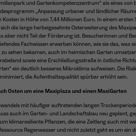
besitzt diese zu verwalten.
ilianpark und Gartenkompetenzzentrum“ als eines von b
Name
_pk_ref.*
desprogramm „Anpassung urbaner und ländlicher Räume 
Anbieter
Matomo
 Kosten in Höhe von 7,44 Millionen Euro. In einem ersten S
t sich die lange herbeigesehnte Osterweiterung des Maxi
Name
cookie_optin
Laufzeit
6 Monate
s aber nicht Teil der Förderung ist. Besucherinnen und 
Anbieter
Sgalinski
Zweck
Speichert die Herkunft des Besuchers.
tiefendes Fachwissen erwerben können, wie sie das, was 
nz zu sehen bekamen, auch im heimischen Garten umsetze
Laufzeit
1 Monat
rabeland sowie eine Erschließungsstraße in östliche Ric
rten“ ein deutlich besseres Mikroklima aufweisen. Die Ris
Speichert den Zustimmungsstatus des Benutzers
Zweck
Name
MATOMO_SESSID
für Cookies auf der aktuellen Domäne.
inimiert, die Aufenthaltsqualität spürbar erhöht sein.
Anbieter
Matomo
ach Osten um eine Maxiplaza und einen MaxiGarten
Laufzeit
Sitzung
awandels mit häufiger auftretenden langen Trockenperiode
Temporäre Session-ID, ohne personenbezogene
muss auch im Garten- und Landschaftsbau neu geplant, gep
Zweck
Daten.
um klimaresiliente Pflanzen, die eine Zeitlang auch mit 
 Ressource Regenwasser und nicht zuletzt geht es um ein