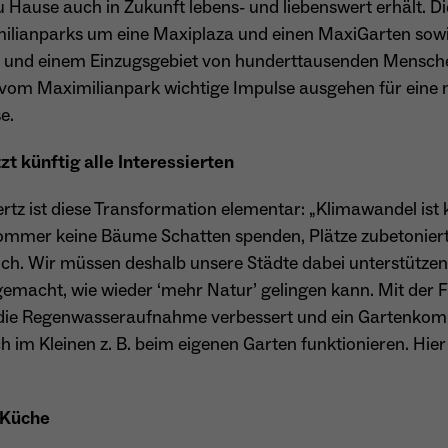
Hause auch in Zukunft lebens- und liebenswert erhält. Dies
ilianparks um eine Maxiplaza und einen MaxiGarten sow
Name
_ga
 und einem Einzugsgebiet von hunderttausenden Mensche
Anbieter
Google Analytics
vom Maximilianpark wichtige Impulse ausgehen für eine 
e.
Laufzeit
1 Jahr
 künftig alle Interessierten
Zweck
Unterscheidung der Webseitenbesucher.
z ist diese Transformation elementar: „Klimawandel ist k
 Sommer keine Bäume Schatten spenden, Plätze zubetoniert
ich. Wir müssen deshalb unsere Städte dabei unterstützen,
Name
_ga_TNS3S6RE8W
emacht, wie wieder ‘mehr Natur’ gelingen kann. Mit der F
Anbieter
Google LLC
t, die Regenwasseraufnahme verbessert und ein Gartenkom
h im Kleinen z. B. beim eigenen Garten funktionieren. H
Laufzeit
2 Jahre
Vergibt eine zufällige, pseudonyme ID, damit erkannt
Zweck
wird, ob ein Besucher neu oder wiederkehrend ist.
 Küche