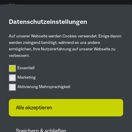
DE
Datenschutzeinstellungen
Auf unserer Webseite werden Cookies verwendet. Einige davon
Aktuelles
werden zwingend benötigt, während es uns andere
ermöglichen, Ihre Nutzererfahrung auf unserer Webseite zu
Zurück
verbessern.
Essentiell
Zukunftsgärten
Marketing
Spatenstich für
Aktivierung Mehrsprachigkeit
Funsportbereich im
Landschaftspark
Alle akzeptieren
Viktoria
25.06.2025
Speichern & schließen