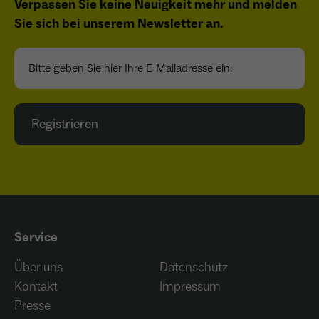
Verpassen Sie keine Neuigkeit mehr und melden
wiederkehrend ist.
Sie sich bei unserem Newsletter an.
Bitte geben Sie hier Ihre E-Mailadresse ein:
Name
_gcl_au
Anbieter
Google LLC
Registrieren
Laufzeit
4 Monate
- Wird von Google Ads / Google Tag Manager
verwendet - Dient der Conversion-Erfassung
Zweck
und Werbewirksamkeitsmessung - Hilft zu
verstehen, wie Nutzer mit Anzeigen
interagieren
Service
Über uns
Datenschutz
Kontakt
Impressum
Name
_fbp
Presse