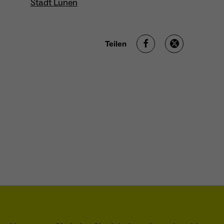
Stadt Lünen
Name
_ga
Teilen
Anbieter
Google Analytics
Laufzeit
1 Jahr
Zweck
Unterscheidung der Webseitenbesucher.
Name
_ga_TNS3S6RE8W
Anbieter
Google LLC
Laufzeit
2 Jahre
Vergibt eine zufällige, pseudonyme ID, damit
Zweck
erkannt wird, ob ein Besucher neu oder