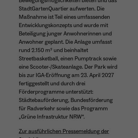
Bewegungsmöglichkeiten bieten und das
Dieser Cookie teilt der Webseite mit, ob ein
StadtGartenQuartier aufwerten. Die
Name
_pk_ref.*
Zweck
Besucher im Typo3-Backend angemeldet ist
Maßnahme ist Teil eines umfassenden
und die Rechte besitzt diese zu verwalten.
Anbieter
Matomo
Entwicklungskonzepts und wurde mit
Beteiligung junger Anwohnerinnen und
Laufzeit
6 Monate
Anwohner geplant. Die Anlage umfasst
rund 2.150 m² und beinhaltet
Name
cookie_optin
Zweck
Speichert die Herkunft des Besuchers.
Streetbasketball, einen Pumptrack sowie
Anbieter
Sgalinski
eine Scooter-/Skateanlage. Der Park wird
bis zur IGA-Eröffnung am 23. April 2027
Laufzeit
1 Monat
Name
MATOMO_SESSID
fertiggestellt und durch drei
Speichert den Zustimmungsstatus des
Förderprogramme unterstützt:
Anbieter
Matomo
Zweck
Benutzers für Cookies auf der aktuellen
Städtebauförderung, Bundesförderung
Domäne.
Laufzeit
Sitzung
für Radverkehr sowie das Programm
„Grüne Infrastruktur NRW“.
Temporäre Session-ID, ohne
Zweck
personenbezogene Daten.
Zur ausführlichen Pressemeldung der