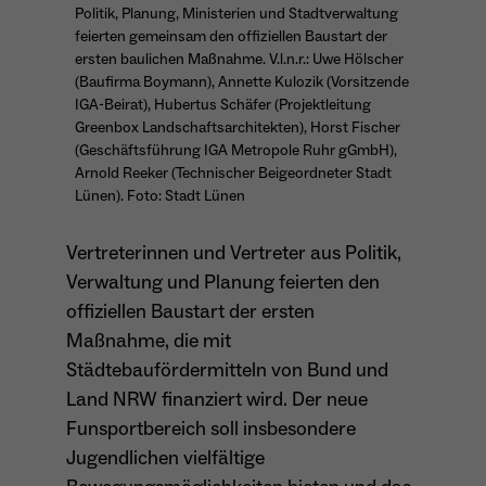
Politik, Planung, Ministerien und Stadtverwaltung
Anbieter
Matomo
feierten gemeinsam den offiziellen Baustart der
Aktivierung Mehrsprachigkeit
ersten baulichen Maßnahme. V.l.n.r.: Uwe Hölscher
Name
PHPSESSID
Laufzeit
13 Monate
(Baufirma Boymann), Annette Kulozik (Vorsitzende
Diese Cookies ermöglichen die automatische Übersetzung
IGA-Beirat), Hubertus Schäfer (Projektleitung
der Website-Inhalte durch GTranslate.
Anbieter
Session Cookies
Greenbox Landschaftsarchitekten), Horst Fischer
Dient zur anonymen Wiedererkennung eines
Zweck
(Geschäftsführung IGA Metropole Ruhr gGmbH),
Besuchers.
Cookie-Informationen anzeigen
Name
googtrans
Sessio-Cookie wird beim Schliessen der
Arnold Reeker (Technischer Beigeordneter Stadt
Laufzeit
Lünen). Foto: Stadt Lünen
Webseite wieder gelöscht
Anbieter
GTranslate Inc.
PHPs Standard Sitzungs-Identifikation
Laufzeit
1 Jahr
Vertreterinnen und Vertreter aus Politik,
Zweck
Name
_pk_ses*
(Formulare).
Verwaltung und Planung feierten den
Speichert die vom Nutzer gewählte Sprache
Anbieter
Matomo
offiziellen Baustart der ersten
Zweck
für die automatische Übersetzung der
Maßnahme, die mit
Website.
Laufzeit
30 Minuten
Städtebaufördermitteln von Bund und
Name
be_typo_user
Speichert vorübergehend Daten der
Land NRW finanziert wird. Der neue
Zweck
Anbieter
TYPO3
aktuellen Sitzung.
Funsportbereich soll insbesondere
Jugendlichen vielfältige
Laufzeit
Ende der Sitzung