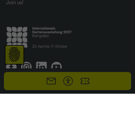
Join us!
Anbieter
Meta Platforms Inc. (Facebook)
Laufzeit
4 Monate
- Wiedererkennung von Nutzern zwischen
Websites - Ausspielung personalisierter
Zweck
Werbung - Messung von Conversions aus
Facebook-/Instagram-Werbung
© IGA 2027 Ruhrgebiet gGmbH