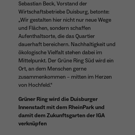
wiederkehrend ist.
Sebastian Beck, Vorstand der
Wirtschaftsbetriebe Duisburg, betonte:
„Wir gestalten hier nicht nur neue Wege
und Flächen, sondern schaffen
Name
_gcl_au
Aufenthaltsorte, die das Quartier
dauerhaft bereichern. Nachhaltigkeit und
Anbieter
Google LLC
ökologische Vielfalt stehen dabei im
Laufzeit
4 Monate
Mittelpunkt. Der Grüne Ring Süd wird ein
Ort, an dem Menschen gerne
- Wird von Google Ads / Google Tag Manager
zusammenkommen – mitten im Herzen
verwendet - Dient der Conversion-Erfassung
Zweck
und Werbewirksamkeitsmessung - Hilft zu
von Hochfeld.“
verstehen, wie Nutzer mit Anzeigen
interagieren
Grüner Ring wird die Duisburger
Innenstadt mit dem RheinPark und
damit dem Zukunftsgarten der IGA
verknüpfen
Name
_fbp