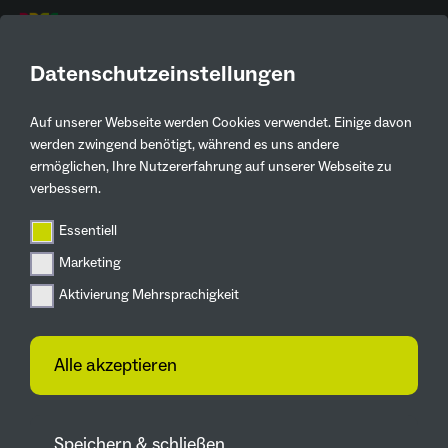
DE
Datenschutzeinstellungen
Auf unserer Webseite werden Cookies verwendet. Einige davon
Aktuelles
werden zwingend benötigt, während es uns andere
ermöglichen, Ihre Nutzererfahrung auf unserer Webseite zu
Zurück
verbessern.
Essentiell
Zukunftsgärten
Marketing
Start für den Umbau des
Aktivierung Mehrsprachigkeit
Grünen Rings Süd
01.09.2025
Alle akzeptieren
Symbolischer Spatenstich in Duisburg-
Hochfeld
Speichern & schließen