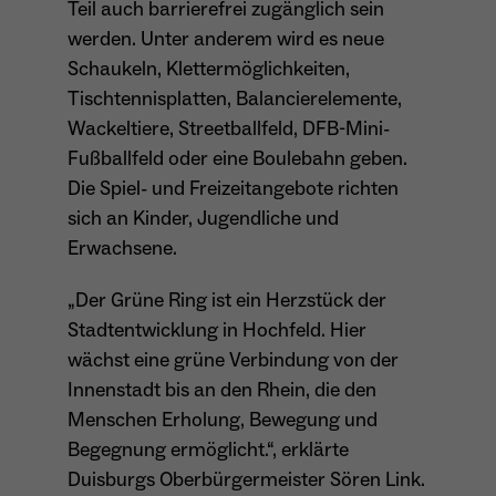
Teil auch barrierefrei zugänglich sein
werden. Unter anderem wird es neue
Name
_ga
Schaukeln, Klettermöglichkeiten,
Tischtennisplatten, Balancierelemente,
Anbieter
Google Analytics
Wackeltiere, Streetballfeld, DFB-Mini-
Fußballfeld oder eine Boulebahn geben.
Laufzeit
1 Jahr
Die Spiel- und Freizeitangebote richten
Zweck
Unterscheidung der Webseitenbesucher.
sich an Kinder, Jugendliche und
Erwachsene.
„Der Grüne Ring ist ein Herzstück der
Name
_ga_TNS3S6RE8W
Stadtentwicklung in Hochfeld. Hier
wächst eine grüne Verbindung von der
Anbieter
Google LLC
Innenstadt bis an den Rhein, die den
Laufzeit
2 Jahre
Menschen Erholung, Bewegung und
Begegnung ermöglicht.“, erklärte
Vergibt eine zufällige, pseudonyme ID, damit
Duisburgs Oberbürgermeister Sören Link.
Zweck
erkannt wird, ob ein Besucher neu oder