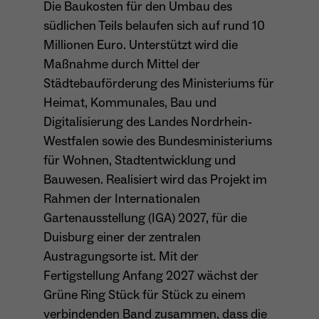
Die Baukosten für den Umbau des
Anbieter
Meta Platforms Inc. (Facebook)
südlichen Teils belaufen sich auf rund 10
Laufzeit
4 Monate
Millionen Euro. Unterstützt wird die
Maßnahme durch Mittel der
- Wiedererkennung von Nutzern zwischen
Städtebauförderung des Ministeriums für
Websites - Ausspielung personalisierter
Zweck
Heimat, Kommunales, Bau und
Werbung - Messung von Conversions aus
Facebook-/Instagram-Werbung
Digitalisierung des Landes Nordrhein-
Westfalen sowie des Bundesministeriums
für Wohnen, Stadtentwicklung und
Bauwesen. Realisiert wird das Projekt im
Rahmen der Internationalen
Gartenausstellung (IGA) 2027, für die
Duisburg einer der zentralen
Austragungsorte ist. Mit der
Fertigstellung Anfang 2027 wächst der
Grüne Ring Stück für Stück zu einem
verbindenden Band zusammen, dass die