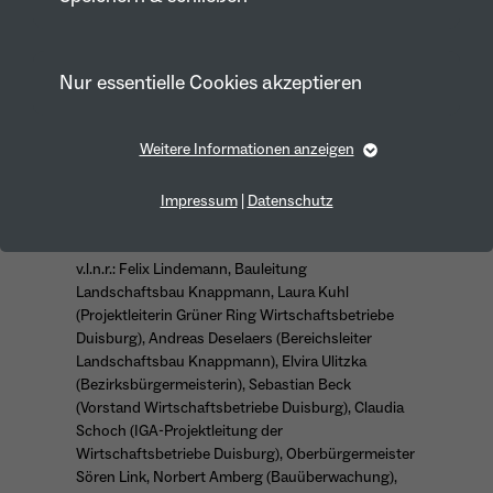
Nur essentielle Cookies akzeptieren
Weitere Informationen anzeigen
Essentiell
Essentielle Cookies werden für grundlegende Funktionen
Impressum
|
Datenschutz
der Webseite benötigt. Dadurch ist gewährleistet, dass die
Webseite einwandfrei funktioniert.
v.l.n.r.: Felix Lindemann, Bauleitung
Cookie-Informationen anzeigen
Name
fe_typo_user
Landschaftsbau Knappmann, Laura Kuhl
(Projektleiterin Grüner Ring Wirtschaftsbetriebe
Anbieter
TYPO3
Duisburg), Andreas Deselaers (Bereichsleiter
Marketing
Landschaftsbau Knappmann), Elvira Ulitzka
Laufzeit
1 Year
(Bezirksbürgermeisterin), Sebastian Beck
Marketing-Cookies werden von uns verwendet, um das
Verhalten der Besuchenden auf der Webseite
(Vorstand Wirtschaftsbetriebe Duisburg), Claudia
Dieses Cookie wird verwendet, um Ihre
nachzuvollziehen. Es hilft uns die Nutzererfahrung der
Schoch (IGA-Projektleitung der
Website zu analysieren und die Inhalte zu verbessern.
Zweck
Cookie-Einstellungen für diese Website zu
Wirtschaftsbetriebe Duisburg), Oberbürgermeister
speichern.
Sören Link, Norbert Amberg (Bauüberwachung),
Cookie-Informationen anzeigen
Name
_pk_id*