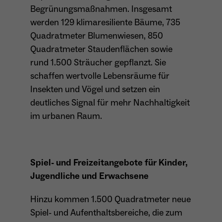
Begrünungsmaßnahmen. Insgesamt
Dieser Cookie teilt der Webseite mit, ob ein
Name
_pk_ref.*
werden 129 klimaresiliente Bäume, 735
Zweck
Besucher im Typo3-Backend angemeldet ist
und die Rechte besitzt diese zu verwalten.
Quadratmeter Blumenwiesen, 850
Anbieter
Matomo
Quadratmeter Staudenflächen sowie
Laufzeit
6 Monate
rund 1.500 Sträucher gepflanzt. Sie
schaffen wertvolle Lebensräume für
Name
cookie_optin
Zweck
Speichert die Herkunft des Besuchers.
Insekten und Vögel und setzen ein
deutliches Signal für mehr Nachhaltigkeit
Anbieter
Sgalinski
im urbanen Raum.
Laufzeit
1 Monat
Name
MATOMO_SESSID
Speichert den Zustimmungsstatus des
Anbieter
Matomo
Zweck
Benutzers für Cookies auf der aktuellen
Spiel- und Freizeitangebote für Kinder,
Domäne.
Laufzeit
Sitzung
Jugendliche und Erwachsene
Temporäre Session-ID, ohne
Hinzu kommen 1.500 Quadratmeter neue
Zweck
personenbezogene Daten.
Spiel- und Aufenthaltsbereiche, die zum