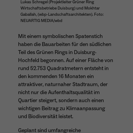
Lukas Schregel (Projektleiter Grüner Ring
Wirtschaftsbetriebe Duisburg) und Mokhtar
Anbieter
Matomo
Gaballah, (wbp-Landschaftsarchitekten). Foto:
Aktivierung Mehrsprachigkeit
NEUARTIG MEDIA/wbd
Name
PHPSESSID
Laufzeit
13 Monate
Diese Cookies ermöglichen die automatische Übersetzung
der Website-Inhalte durch GTranslate.
Anbieter
Session Cookies
Dient zur anonymen Wiedererkennung eines
Mit einem symbolischen Spatenstich
Zweck
Besuchers.
Cookie-Informationen anzeigen
Name
googtrans
haben die Bauarbeiten für den südlichen
Sessio-Cookie wird beim Schliessen der
Laufzeit
Teil des Grünen Rings in Duisburg-
Webseite wieder gelöscht
Anbieter
GTranslate Inc.
Hochfeld begonnen. Auf einer Fläche von
PHPs Standard Sitzungs-Identifikation
rund 52.753 Quadratmetern entsteht in
Laufzeit
1 Jahr
Zweck
Name
_pk_ses*
(Formulare).
den kommenden 16 Monaten ein
Speichert die vom Nutzer gewählte Sprache
Anbieter
Matomo
attraktiver, naturnaher Stadtraum, der
Zweck
für die automatische Übersetzung der
nicht nur die Aufenthaltsqualität im
Website.
Laufzeit
30 Minuten
Quartier steigert, sondern auch einen
Name
be_typo_user
wichtigen Beitrag zu Klimaanpassung
Speichert vorübergehend Daten der
Zweck
Anbieter
TYPO3
aktuellen Sitzung.
und Biodiversität leistet.
Laufzeit
Ende der Sitzung
Geplant sind umfangreiche