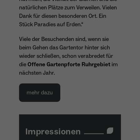
Anbieter
Meta Platforms Inc. (Facebook)
natürlichen Plätze zum Verweilen. Vielen
Dank für diesen besonderen Ort. Ein
Laufzeit
4 Monate
Stück Paradies auf Erden.“
- Wiedererkennung von Nutzern zwischen
Websites - Ausspielung personalisierter
Viele der Besuchenden sind, wenn sie
Zweck
Werbung - Messung von Conversions aus
beim Gehen das Gartentor hinter sich
Facebook-/Instagram-Werbung
wieder schließen, schon verabredet für
die
Offene Gartenpforte Ruhrgebiet
im
nächsten Jahr.
mehr dazu
Impressionen