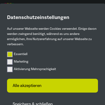
DE
Datenschutzeinstellungen
Auf unserer Webseite werden Cookies verwendet. Einige davon
Aktuelles
werden zwingend benötigt, während es uns andere
ermöglichen, Ihre Nutzererfahrung auf unserer Webseite zu
Zurück
verbessern.
Essentiell
Mein Garten
Marketing
Unseren Walnussbaum
Aktivierung Mehrsprachigkeit
hat das Eichhörnchen
gepflanzt
Alle akzeptieren
07.07.2025
Großer Ansturm bei der Offenen
Speichern & schließen
Gartenpforte im Ruhrgebiet