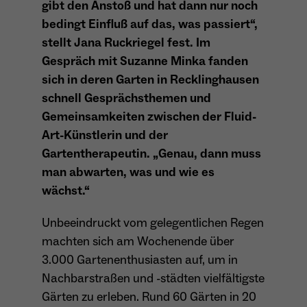
gibt den Anstoß und hat dann nur noch
Anbieter
Matomo
bedingt Einfluß auf das, was passiert“,
Aktivierung Mehrsprachigkeit
stellt Jana Ruckriegel fest. Im
Name
PHPSESSID
Laufzeit
13 Monate
Gespräch mit Suzanne Minka fanden
Diese Cookies ermöglichen die automatische Übersetzung
der Website-Inhalte durch GTranslate.
sich in deren Garten in Recklinghausen
Anbieter
Session Cookies
Dient zur anonymen Wiedererkennung eines
Zweck
Besuchers.
schnell Gesprächsthemen und
Cookie-Informationen anzeigen
Name
googtrans
Sessio-Cookie wird beim Schliessen der
Gemeinsamkeiten zwischen der Fluid-
Laufzeit
Webseite wieder gelöscht
Anbieter
GTranslate Inc.
Art-Künstlerin und der
Gartentherapeutin. „Genau, dann muss
PHPs Standard Sitzungs-Identifikation
Laufzeit
1 Jahr
Zweck
Name
_pk_ses*
(Formulare).
man abwarten, was und wie es
Speichert die vom Nutzer gewählte Sprache
wächst.“
Anbieter
Matomo
Zweck
für die automatische Übersetzung der
Website.
Laufzeit
30 Minuten
Unbeeindruckt vom gelegentlichen Regen
Name
be_typo_user
machten sich am Wochenende über
Speichert vorübergehend Daten der
Zweck
3.000 Gartenenthusiasten auf, um in
Anbieter
TYPO3
aktuellen Sitzung.
Nachbarstraßen und -städten vielfältigste
Laufzeit
Ende der Sitzung
Gärten zu erleben. Rund 60 Gärten in 20