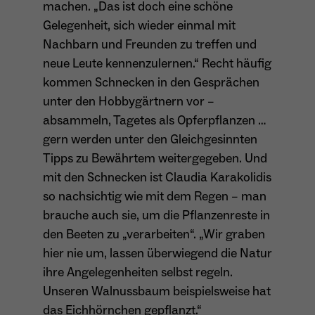
machen. „Das ist doch eine schöne
Gelegenheit, sich wieder einmal mit
Name
_ga
Nachbarn und Freunden zu treffen und
neue Leute kennenzulernen.“ Recht häufig
Anbieter
Google Analytics
kommen Schnecken in den Gesprächen
unter den Hobbygärtnern vor –
Laufzeit
1 Jahr
absammeln, Tagetes als Opferpflanzen …
Zweck
Unterscheidung der Webseitenbesucher.
gern werden unter den Gleichgesinnten
Tipps zu Bewährtem weitergegeben. Und
mit den Schnecken ist Claudia Karakolidis
so nachsichtig wie mit dem Regen – man
Name
_ga_TNS3S6RE8W
brauche auch sie, um die Pflanzenreste in
Anbieter
Google LLC
den Beeten zu „verarbeiten“. „Wir graben
hier nie um, lassen überwiegend die Natur
Laufzeit
2 Jahre
ihre Angelegenheiten selbst regeln.
Unseren Walnussbaum beispielsweise hat
Vergibt eine zufällige, pseudonyme ID, damit
Zweck
erkannt wird, ob ein Besucher neu oder
das Eichhörnchen gepflanzt.“