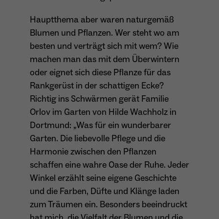
wiederkehrend ist.
Hauptthema aber waren naturgemäß
Blumen und Pflanzen. Wer steht wo am
besten und verträgt sich mit wem? Wie
Name
_gcl_au
machen man das mit dem Überwintern
oder eignet sich diese Pflanze für das
Anbieter
Google LLC
Rankgerüst in der schattigen Ecke?
Laufzeit
4 Monate
Richtig ins Schwärmen gerät Familie
Orlov im Garten von Hilde Wachholz in
- Wird von Google Ads / Google Tag Manager
Dortmund: „Was für ein wunderbarer
verwendet - Dient der Conversion-Erfassung
Zweck
und Werbewirksamkeitsmessung - Hilft zu
Garten. Die liebevolle Pflege und die
verstehen, wie Nutzer mit Anzeigen
Harmonie zwischen den Pflanzen
interagieren
schaffen eine wahre Oase der Ruhe. Jeder
Winkel erzählt seine eigene Geschichte
und die Farben, Düfte und Klänge laden
zum Träumen ein. Besonders beeindruckt
Name
_fbp
hat mich, die Vielfalt der Blumen und die