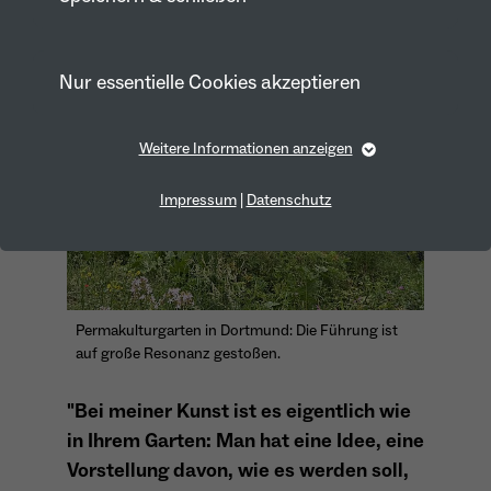
Nur essentielle Cookies akzeptieren
Weitere Informationen anzeigen
Essentiell
Essentielle Cookies werden für grundlegende Funktionen
Impressum
|
Datenschutz
der Webseite benötigt. Dadurch ist gewährleistet, dass die
Webseite einwandfrei funktioniert.
Cookie-Informationen anzeigen
Name
fe_typo_user
Anbieter
TYPO3
Permakulturgarten in Dortmund: Die Führung ist
Marketing
auf große Resonanz gestoßen.
Laufzeit
1 Year
Marketing-Cookies werden von uns verwendet, um das
Verhalten der Besuchenden auf der Webseite
"Bei meiner Kunst ist es eigentlich wie
Dieses Cookie wird verwendet, um Ihre
nachzuvollziehen. Es hilft uns die Nutzererfahrung der
Website zu analysieren und die Inhalte zu verbessern.
in Ihrem Garten: Man hat eine Idee, eine
Zweck
Cookie-Einstellungen für diese Website zu
speichern.
Vorstellung davon, wie es werden soll,
Cookie-Informationen anzeigen
Name
_pk_id*